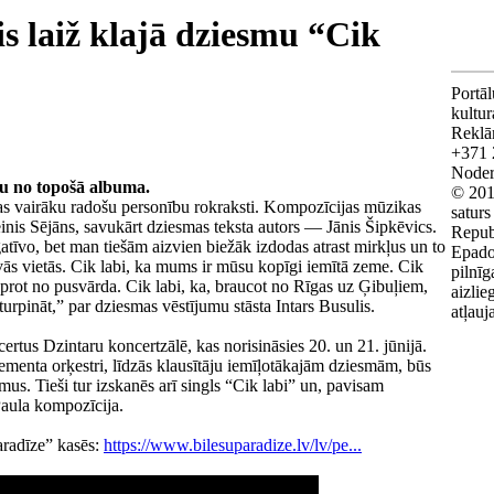
is laiž klajā dziesmu “Cik
Portāl
kultu
Reklā
+371 
Noderī
lu no topošā albuma.
© 201
jas vairāku radošu personību rokraksti. Kompozīcijas mūzikas
saturs
einis Sējāns, savukārt dziesmas teksta autors — Jānis Šipkēvics.
Repub
gatīvo, bet man tiešām aizvien biežāk izdodas atrast mirkļus un to
Epado
savās vietās. Cik labi, ka mums ir mūsu kopīgi iemītā zeme. Cik
pilnīg
aprot no pusvārda. Cik labi, ka, braucot no Rīgas uz Ģibuļiem,
aizlie
turpināt,” par dziesmas vēstījumu stāsta Intars Busulis.
atļauj
ncertus Dzintaru koncertzālē, kas norisināsies 20. un 21. jūnijā.
menta orķestri, līdzās klausītāju iemīļotākajām dziesmām, būs
mus. Tieši tur izskanēs arī singls “Cik labi” un, pavisam
aula kompozīcija.
aradīze” kasēs:
https://www.bilesuparadize.lv/lv/pe...