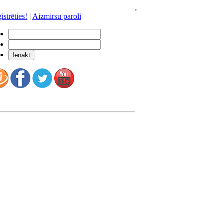
istrēties!
|
Aizmirsu paroli