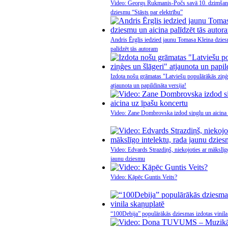
Video: Georgs Rukmanis-Počs savā 10. dzimšana
dziesmu “Stāsts par elektrību”
Andris Ērglis iedzied jaunu Tomasa Kleina dzies
palīdzēt tās autoram
Izdota nošu grāmatas "Latviešu populārākās ziņģ
atjaunota un papildināta versija!
Video: Zane Dombrovska izdod singlu un aicina 
Video: Edvards Strazdiņš, niekojoties ar mākslīgo
jaunu dziesmu
Video: Kāpēc Guntis Veits?
“100Debija” populārākās dziesmas izdotas vinila