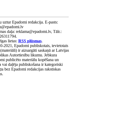
u uztur Epadomi redakcija. E-pasts:
ra@epadomi.lv
mas daļa: reklama@epadomi.lv, Tālr.:
26311794.
gas lietas:
RSS plūsmas
.
0-2021, Epadomi publiskotais, ievietotais
 (materiāli) ir aizsargāti saskaņā ar Latvijas
likas Autortiesību likumu. Jebkura
mi publicēto materiālu kopēšana un
a vai daļēja publiskošana ir kategoriski
gta bez Epadomi redakcijas rakstiskas
as.