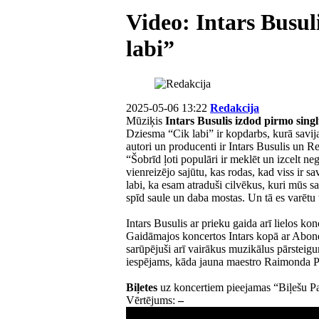
Video: Intars Busul
labi”
2025-05-06 13:22
Redakcija
Mūziķis
Intars Busulis izdod pirmo sing
Dziesma “Cik labi” ir kopdarbs, kurā savi
autori un producenti ir Intars Busulis un R
“Šobrīd ļoti populāri ir meklēt un izcelt ne
vienreizējo sajūtu, kas rodas, kad viss ir 
labi, ka esam atraduši cilvēkus, kuri mūs s
spīd saule un daba mostas. Un tā es varētu 
Intars Busulis ar prieku gaida arī lielos ko
Gaidāmajos koncertos Intars kopā ar Abone
sarūpējuši arī vairākus muzikālus pārsteigu
iespējams, kāda jauna maestro Raimonda P
Biļetes
uz koncertiem pieejamas “Biļešu P
Vērtējums:
–