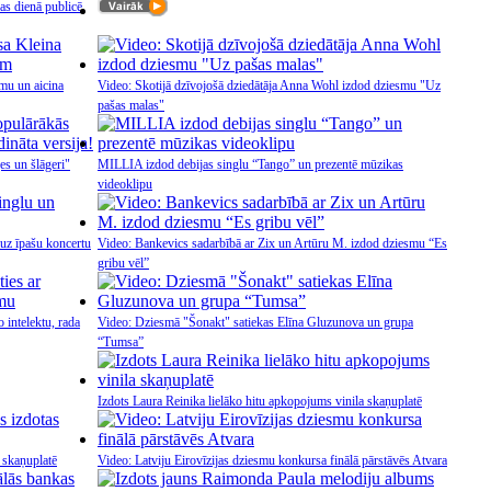
s dienā publicē
mu un aicina
Video: Skotijā dzīvojošā dziedātāja Anna Wohl izdod dziesmu "Uz
pašas malas"
es un šlāgeri"
MILLIA izdod debijas singlu “Tango” un prezentē mūzikas
videoklipu
uz īpašu koncertu
Video: Bankevics sadarbībā ar Zix un Artūru M. izdod dziesmu “Es
gribu vēl”
 intelektu, rada
Video: Dziesmā "Šonakt" satiekas Elīna Gluzunova un grupa
“Tumsa”
Izdots Laura Reinika lielāko hitu apkopojums vinila skaņuplatē
 skaņuplatē
Video: Latviju Eirovīzijas dziesmu konkursa finālā pārstāvēs Atvara