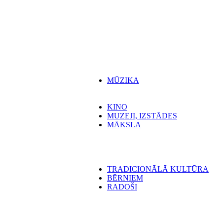
MŪZIKA
KINO
MUZEJI, IZSTĀDES
MĀKSLA
TRADICIONĀLĀ KULTŪRA
BĒRNIEM
RADOŠI