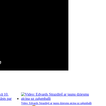
Video: Edvards Strazdiņš ar jaunu dziesmu aicina uz zaļumballi