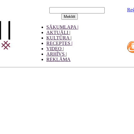
Reģ
SĀKUMLAPA |
AKTUĀLI |
KULTŪRA |
RECEPTES |
VIDEO |
ARHĪVS |
REKLĀMA