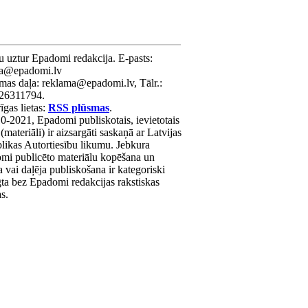
u uztur Epadomi redakcija. E-pasts:
ra@epadomi.lv
mas daļa: reklama@epadomi.lv, Tālr.:
26311794.
gas lietas:
RSS plūsmas
.
0-2021, Epadomi publiskotais, ievietotais
 (materiāli) ir aizsargāti saskaņā ar Latvijas
likas Autortiesību likumu. Jebkura
mi publicēto materiālu kopēšana un
a vai daļēja publiskošana ir kategoriski
gta bez Epadomi redakcijas rakstiskas
as.