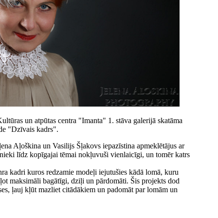
ultūras un atpūtas centra "Imanta" 1. stāva galerijā skatāma
āde "Dzīvais kadrs".
ļena Aļoškina un Vasilijs Šļakovs iepazīstina apmeklētājus ar
ieki līdz kopīgajai tēmai nokļuvuši vienlaicīgi, un tomēr katrs
žanra kadri kuros redzamie modeļi iejutušies kādā lomā, kuru
ot maksimāli bagātīgi, dziļi un pārdomāti. Šis projekts dod
uses, ļauj kļūt mazliet citādākiem un padomāt par lomām un