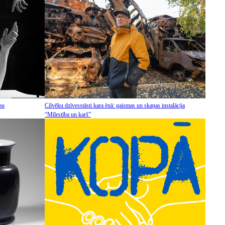
pu
Cilvēku dzīvesstāsti kara ēnā: gaismas un skaņas instalācija
“Mīlestība un karš”