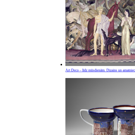
Art Deco – līdz mūsdienām. Dizains un amatniec