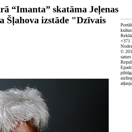
trā “Imanta” skatāma Jeļenas
ja Šļahova izstāde "Dzīvais
Portāl
kultu
Reklā
+371 
Noderī
© 201
saturs
Repub
Epado
pilnīg
aizlie
atļauj