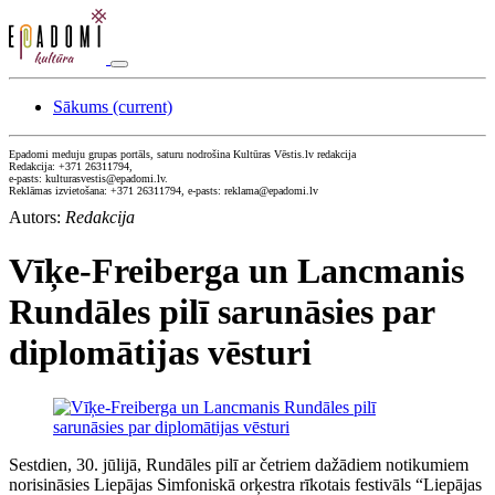
Sākums
(current)
Epadomi meduju grupas portāls, saturu nodrošina Kultūras Vēstis.lv redakcija
Redakcija: +371 26311794,
e-pasts: kulturasvestis@epadomi.lv.
Reklāmas izvietošana: +371 26311794, e-pasts: reklama@epadomi.lv
Autors:
Redakcija
Vīķe-Freiberga un Lancmanis
Rundāles pilī sarunāsies par
diplomātijas vēsturi
Sestdien, 30. jūlijā, Rundāles pilī ar četriem dažādiem notikumiem
norisināsies Liepājas Simfoniskā orķestra rīkotais festivāls “Liepājas