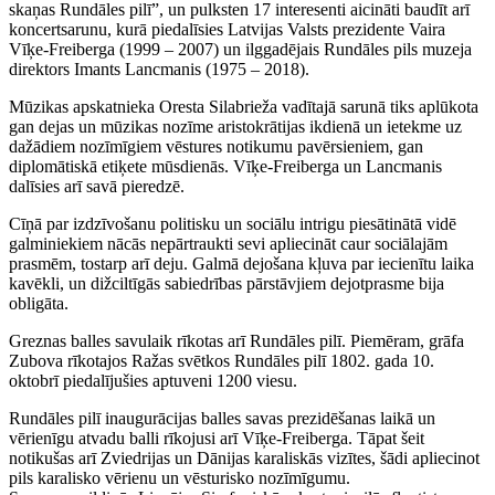
skaņas Rundāles pilī”, un pulksten 17 interesenti aicināti baudīt arī
koncertsarunu, kurā piedalīsies Latvijas Valsts prezidente Vaira
Vīķe-Freiberga (1999 – 2007) un ilggadējais Rundāles pils muzeja
direktors Imants Lancmanis (1975 – 2018).
Mūzikas apskatnieka Oresta Silabrieža vadītajā sarunā tiks aplūkota
gan dejas un mūzikas nozīme aristokrātijas ikdienā un ietekme uz
dažādiem nozīmīgiem vēstures notikumu pavērsieniem, gan
diplomātiskā etiķete mūsdienās. Vīķe-Freiberga un Lancmanis
dalīsies arī savā pieredzē.
Cīņā par izdzīvošanu politisku un sociālu intrigu piesātinātā vidē
galminiekiem nācās nepārtraukti sevi apliecināt caur sociālajām
prasmēm, tostarp arī deju. Galmā dejošana kļuva par iecienītu laika
kavēkli, un dižciltīgās sabiedrības pārstāvjiem dejotprasme bija
obligāta.
Greznas balles savulaik rīkotas arī Rundāles pilī. Piemēram, grāfa
Zubova rīkotajos Ražas svētkos Rundāles pilī 1802. gada 10.
oktobrī piedalījušies aptuveni 1200 viesu.
Rundāles pilī inaugurācijas balles savas prezidēšanas laikā un
vērienīgu atvadu balli rīkojusi arī Vīķe-Freiberga. Tāpat šeit
notikušas arī Zviedrijas un Dānijas karaliskās vizītes, šādi apliecinot
pils karalisko vērienu un vēsturisko nozīmīgumu.