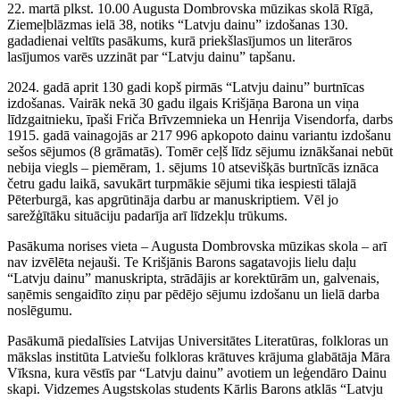
22. martā plkst. 10.00 Augusta Dombrovska mūzikas skolā Rīgā,
Ziemeļblāzmas ielā 38, notiks “Latvju dainu” izdošanas 130.
gadadienai veltīts pasākums, kurā priekšlasījumos un literāros
lasījumos varēs uzzināt par “Latvju dainu” tapšanu.
2024. gadā aprit 130 gadi kopš pirmās “Latvju dainu” burtnīcas
izdošanas. Vairāk nekā 30 gadu ilgais Krišjāņa Barona un viņa
līdzgaitnieku, īpaši Friča Brīvzemnieka un Henrija Visendorfa, darbs
1915. gadā vainagojās ar 217 996 apkopoto dainu variantu izdošanu
sešos sējumos (8 grāmatās). Tomēr ceļš līdz sējumu iznākšanai nebūt
nebija viegls – piemēram, 1. sējums 10 atsevišķās burtnīcās iznāca
četru gadu laikā, savukārt turpmākie sējumi tika iespiesti tālajā
Pēterburgā, kas apgrūtināja darbu ar manuskriptiem. Vēl jo
sarežģītāku situāciju padarīja arī līdzekļu trūkums.
Pasākuma norises vieta – Augusta Dombrovska mūzikas skola – arī
nav izvēlēta nejauši. Te Krišjānis Barons sagatavojis lielu daļu
“Latvju dainu” manuskripta, strādājis ar korektūrām un, galvenais,
saņēmis sengaidīto ziņu par pēdējo sējumu izdošanu un lielā darba
noslēgumu.
Pasākumā piedalīsies Latvijas Universitātes Literatūras, folkloras un
mākslas institūta Latviešu folkloras krātuves krājuma glabātāja Māra
Vīksna, kura vēstīs par “Latvju dainu” avotiem un leģendāro Dainu
skapi. Vidzemes Augstskolas students Kārlis Barons atklās “Latvju