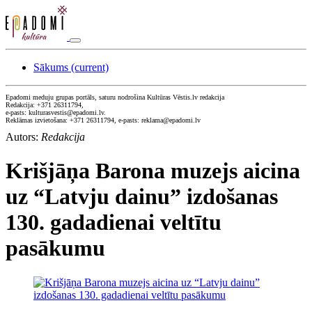
Sākums
(current)
Epadomi meduju grupas portāls, saturu nodrošina Kultūras Vēstis.lv redakcija
Redakcija: +371 26311794,
e-pasts: kulturasvestis@epadomi.lv.
Reklāmas izvietošana: +371 26311794, e-pasts: reklama@epadomi.lv
Autors:
Redakcija
Krišjāņa Barona muzejs aicina
uz “Latvju dainu” izdošanas
130. gadadienai veltītu
pasākumu