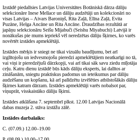
Izstādē piedalīsies Latvijas Universitātes Botāniskā dārza dāliju
selekcionāre Inese Mellace un dāliju audzētāji un kolekcionāri no
visas Latvijas – Aivars Baroniņš, Rita Zaļā, Elīna Zaļā, Evita
Puzāne, Helga Ancāne un Rita Ancāne. Draudzības rezultātā ar
japāņu selekcionāru Seišu Mijabuči (Seishu Miyabuchi) Latvijā ir
nonākušas pie mums iepriekš vēl neredzētas dāliju šķirnes, ko varēs
novērtēt izstādes apmeklētāji.
Izstādes mērķis ir sniegt ne tikai vizuālu baudījumu, bet arī
izglītojošu un iedvesmojošu pieredzi apmeklētājiem neatkarīgi no tā,
vai viņi ir pieredzējuši dārzkopji, vai arī tikai sāk savu ziedu mīļotāja
ceļu. Katru dienu izstādē būs kāds dāliju eksperts, lai dalītos ar
zināšanām, sniegtu praktiskus padomus un ieteikumus par dāliju
audzēšanu un kopšanu, kā arī palīdzētu izvēlēties atbilstošākās dāliju
šķirnes katram dārzam. Izstādes apmeklētāji varēs nobalsot par,
viņuprāt, visskaistāko dāliju šķirni.
Izstādes atklāšana 7. septembrī plkst. 12.00 Latvijas Nacionālā
dabas muzeja 2. stāva izstāžu zālē.
Izstādes darbalaiks:
C. (07.09.) 12.00–19.00
P. (08.09.) 10.00–17.00