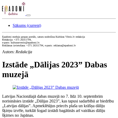
Sākums
(current)
Epadomi meduju grupas portāls, saturu nodrošina Kultūras Vēstis.lv redakcija
Redakcija: +371 26311794,
e-pasts: kulturasvestis@epadomi.lv.
Reklāmas izvietošana: +371 26311794, e-pasts: reklama@epadomi.lv
Autors:
Redakcija
Izstāde „Dālijas 2023” Dabas
muzejā
Latvijas Nacionālajā dabas muzejā no 7. līdz 10. septembrim
norisināsies izstāde „Dālijas 2023”, kas tapusi sadarbībā ar biedrību
„Latvijas dālijas”. Apmeklētājus priecēs plaša un krāšņa dāliju
šķirņu izvēle, turklāt šogad izstādi bagātinās arī vairākas dāliju
šķirnes no Japānas.