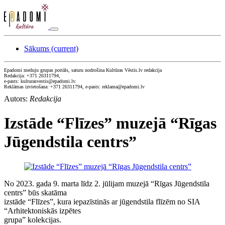
Sākums
(current)
Epadomi meduju grupas portāls, saturu nodrošina Kultūras Vēstis.lv redakcija
Redakcija: +371 26311794,
e-pasts: kulturasvestis@epadomi.lv.
Reklāmas izvietošana: +371 26311794, e-pasts: reklama@epadomi.lv
Autors:
Redakcija
Izstāde “Flīzes” muzejā “Rīgas
Jūgendstila centrs”
No 2023. gada 9. marta līdz 2. jūlijam muzejā “Rīgas Jūgendstila
centrs” būs skatāma
izstāde “Flīzes”, kura iepazīstinās ar jūgendstila flīzēm no SIA
“Arhitektoniskās izpētes
grupa” kolekcijas.