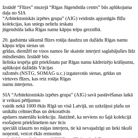
Izstādē “Flīzes” muzejā “Rīgas Jūgendstila centrs” būs aplūkojama
daļa no SIA
“Arhitektoniskās izpētes grupa” (AIG) veidotās apjomīgās flīžu
kolekcijas, kas sniegs nelielu ieskatu
jūgendstila laika Rīgas namu kāpņu telpu greznībā.
20. gadsimta sākumā flīzes rotāja daudzu un dažādu Rīgas namu
kāpņu telpu sienas un
grīdas, diemžēl ne visos namos šie skaistie interjeri saglabājušies līdz
mūsdienām. Izstādē būs
lieliska iespēja gūt priekšstatu par Rīgas namu kādreizējo krāšņumu,
aplūkojot dažādās Vācijas
ražotnēs (NSTG, SOMAG u.c.) izgatavotās sienas, grīdas un
virtuves flīzes, kas reiz rotāja Rīgas
namu interjerus.
SIA “Arhitektoniskās izpētes grupa” (AIG) savā pastāvēšanas laikā
ir veikusi pētījumus
vairāk nekā 1000 ēkās Rīgā un visā Latvijā, un uzkrājusi plašu un
unikālu celtniecības un dekoratīvās
apdares materiālu kolekciju. Jāatzīmē, ka neviens no šajā kolekcijā
esošajiem priekšmetiem nav ticis
speciāli izlauzts no mājas interjera, tie kā nevajadzīgi un lieki tikuši
noņemti, veicot ēkās remontus