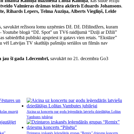
e un Imanta Kalniņa mazmeita Linda Kalniņa
, kas studē režiju
atveido Valmieras drāmas teātra aktieris Eduards Johansons
.
te, Rihards Lepers, Telma Auziņa, Alberts Viegliņš, Lelde
ks, savukārt režisora lomu uzņēmies Dž. Dž. Džilindžers, kuram
 – Youtube blogā “Dž. Spot” un TV6 raidījumā “Dziļi ar Džili”
s sabiedrībā publiski apspriest ir gatavs vien retais. “Ekstāze”
du vēl Latvijas TV skatītājs pašmāju seriālos un filmās nav
 jau šī gada 1.decembrī,
savukārt no 21. decembra Go3
kslas muzejā
Aicina uz koncertu par godu leģendārās latviešu dziedātājas Lolitas
Vambutes jubilejai
kai”
Dzintaros izskanēs leģendārās grupas “Remix” dziesmu koncerts