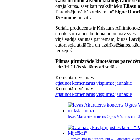
Galveno lomu atveido talantīgā aktris
otrajā kursā, savukārt mākslinieku
Eliasu 
Ekranizējumā būs redzami arī
Signe Dancī
Dreimane
un citi.
Seriāla producents ir Kristiāns Alhimiono
erotikas un attiecību tēma nebūt nav sveša
viņš vadīja sarunas par tēmām, kuras Latvija
autori sola atklātību un uzdrīkstēšanos, kā
redzējuši.
Filmas pirmizrāde kinoteātros paredzēta
televīzijā būs skatāms arī seriāls.
Komentāru vēl nav.
atjaunot komentārus
vispirms: jaunākie
Komentāru vēl nav.
atjaunot komentārus
vispirms: jaunākie
Ievas Akurateres koncerts Ogres Vēstures un mā
Grāmata, kas ļauj justies labi – “Pajautājiet Miječ