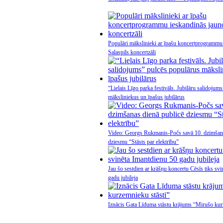
Populāri mākslinieki ar īpašu koncertprogrammu
Salaspils koncertzāli
“Lielais Līgo parka festivāls. Jubilāru salidojum
māksliniekus un īpašus jubilārus
Video: Georgs Rukmanis-Počs savā 10. dzimšana
dziesmu “Stāsts par elektrību”
Jau šo sestdien ar krāšņu koncertu Cēsīs tiks sv
gadu jubileja
Iznācis Gata Līduma stāstu krājums “Mirušo kur