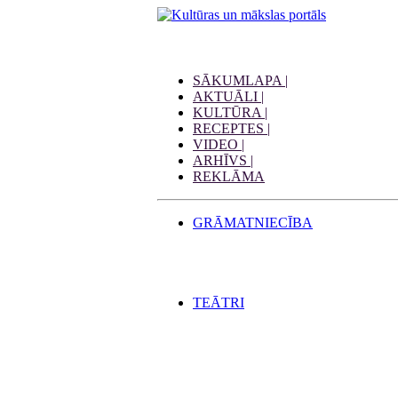
SĀKUMLAPA |
AKTUĀLI |
KULTŪRA |
RECEPTES |
VIDEO |
ARHĪVS |
REKLĀMA
GRĀMATNIECĪBA
TEĀTRI