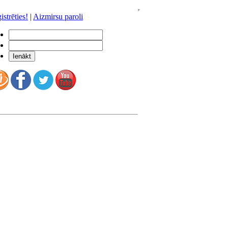
istrēties!
|
Aizmirsu paroli