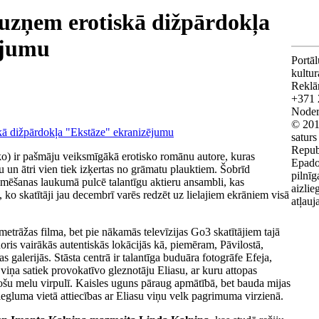
 uzņem erotiskā dižpārdokļa
ējumu
Portāl
kultu
Reklā
+371 
Noderī
© 201
saturs
Repub
ko) ir pašmāju veiksmīgākā erotisko romānu autore, kuras
Epado
u un ātri vien tiek izķertas no grāmatu plauktiem. Šobrīd
pilnīg
ilmēšanas laukumā pulcē talantīgu aktieru ansambli, kas
aizlie
o skatītāji jau decembrī varēs redzēt uz lielajiem ekrāniem visā
atļauj
etrāžas filma, bet pie nākamās televīzijas Go3 skatītājiem tajā
oris vairākās autentiskās lokācijās kā, piemēram, Pāvilostā,
s galerijās. Stāsta centrā ir talantīga buduāra fotogrāfe Efeja,
viņa satiek provokatīvo gleznotāju Eliasu, ar kuru attopas
ošu melu virpulī. Kaisles uguns pāraug apmātībā, bet bauda mijas
viegluma vietā attiecības ar Eliasu viņu velk pagrimuma virzienā.