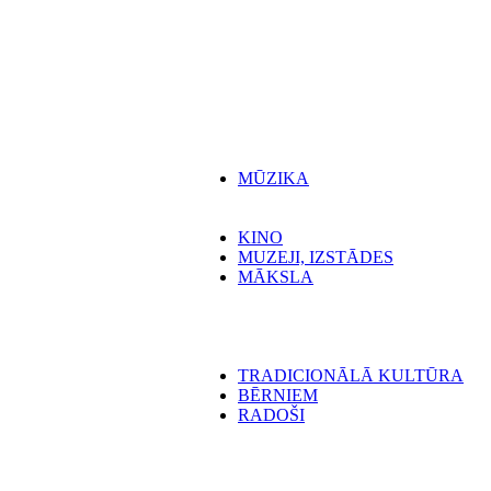
MŪZIKA
KINO
MUZEJI, IZSTĀDES
MĀKSLA
TRADICIONĀLĀ KULTŪRA
BĒRNIEM
RADOŠI