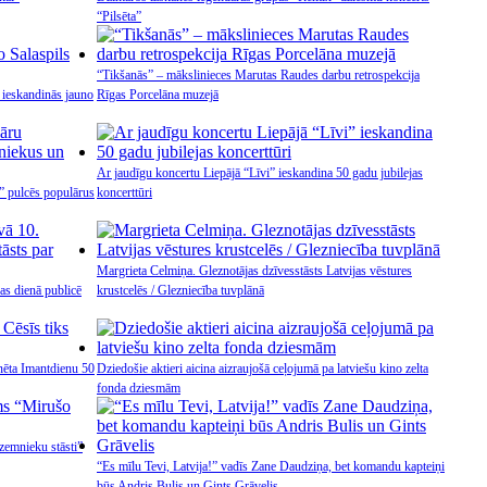
“Pilsēta”
“Tikšanās” – mākslinieces Marutas Raudes darbu retrospekcija
 ieskandinās jauno
Rīgas Porcelāna muzejā
Ar jaudīgu koncertu Liepājā “Līvi” ieskandina 50 gadu jubilejas
s” pulcēs populārus
koncerttūri
Margrieta Celmiņa. Gleznotājas dzīvesstāsts Latvijas vēstures
s dienā publicē
krustcelēs / Glezniecība tuvplānā
inēta Imantdienu 50
Dziedošie aktieri aicina aizraujošā ceļojumā pa latviešu kino zelta
fonda dziesmām
zemnieku stāsti”
“Es mīlu Tevi, Latvija!” vadīs Zane Daudziņa, bet komandu kapteiņi
būs Andris Bulis un Gints Grāvelis