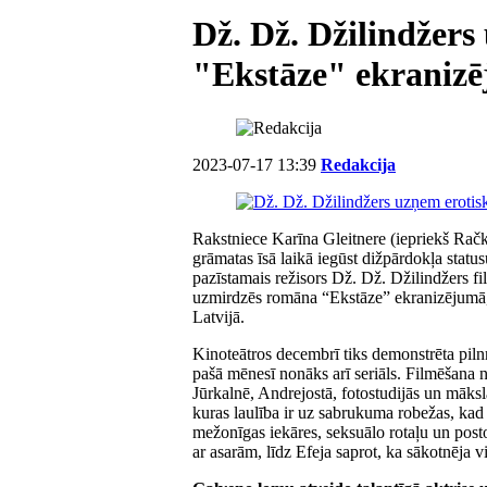
Dž. Dž. Džilindžers
"Ekstāze" ekraniz
2023-07-17 13:39
Redakcija
Rakstniece Karīna Gleitnere (iepriekš Rač
grāmatas īsā laikā iegūst dižpārdokļa status
pazīstamais režisors Dž. Dž. Džilindžers f
uzmirdzēs romāna “Ekstāze” ekranizējumā, k
Latvijā.
Kinoteātros decembrī tiks demonstrēta pilnm
pašā mēnesī nonāks arī seriāls. Filmēšana n
Jūrkalnē, Andrejostā, fotostudijās un māksla
kuras laulība ir uz sabrukuma robežas, kad 
mežonīgas iekāres, seksuālo rotaļu un post
ar asarām, līdz Efeja saprot, ka sākotnēja 