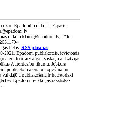
u uztur Epadomi redakcija. E-pasts:
ra@epadomi.lv
mas daļa: reklama@epadomi.lv, Tālr.:
26311794.
gas lietas:
RSS plūsmas
.
0-2021, Epadomi publiskotais, ievietotais
 (materiāli) ir aizsargāti saskaņā ar Latvijas
likas Autortiesību likumu. Jebkura
mi publicēto materiālu kopēšana un
a vai daļēja publiskošana ir kategoriski
gta bez Epadomi redakcijas rakstiskas
as.