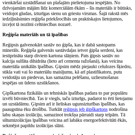
vienkāršai uzstādīšanai un plašajām pielietojuma iespējām. No
dzīvojamām mājām līdz komerciālām ēkām – šis materiāls ir būtisks,
veidojot gludas, izturīgas sienu un griestu virsmas. Šajā rakstā mēs
iedziļināsimies reģipša priekšrocībās un praktiskajos lietojumos,
izceļot tā nozīmi celtniecības nozarē.
Reģipša materiāls un tā īpašības
Reģipsis galvenokārt sastāv no ģipša, kas ir dabā sastopams
minerāls. Reģipša galvenās sastāvdaļas ietver ģipša serdeni, kas
iestiprināta starp diviem kartona slāņiem. Pats ģipsis sastāv no
kalcija sulfāta dihidrāta (lieto arī cementa ražošanā), kas veicina
materiāla unikālās īpašības. Ģipsim mēdz piejaukt celulozes šķiedru,
stikla vati vai šo materiālu maisījumu, kā arī plastifikatoru, putu
veidotāju un piedevas, kas samazina pelēšanu, uzliesmošanas
iespējas un ūdens uzsūkšanos.
Ģipškartona fizikālās un tehniskās īpašības padara to par populāru
izvēli būvniecībā. Tas ir viegls, taču izturīgs, padarot to ērti lietojamu
un uzstādāmu. Ģipsim arī ir lieliskas ugunsizturības īpašības, kas
paaugstina ēku drošību. Turklāt
reģipsis jeb ģipškartons
nodrošina
labu skaņas izolāciju, samazinot trokšņa pārraidi starp telpām. Tā
siltumizolācijas īpašības veicina arī labāku energoefektivitāti ēkās,
sekmējot papildu izolācijas slāni.