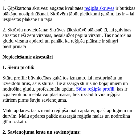
1. Ģipškartona skrūves: augstas kvalitātes
reģipša skrūves
ir būtiskas
plākšņu nostiprināšanai. Skrūvēm jābūt pietiekami garām, tas ir – lai
iespiestos plāksnē un tapā.
2. Skrūvju novietošana: Skrūves jāieskrūvē plāksnē tā, lai galviņas
atrastos tieši zem virsmas, nesalaužot papīra virsmu. Tas nodrošina
gludu virsmu apdarei un panāk, ka reģipša plāksne ir stingri
piestiprināta
Nepieciešamie aksesuāri
1. Sienu profili:
Stūra profili: būvniecības gaitā tos izmanto, lai nostiprinātu un
izveidotu tīrus, asus stūrus. Tie aizsargā stūrus no bojājumiem un
nodrošina gludu, profesionālu apdari.
Stūra reģipša profili
, kas ir
izgatavoti no metāla vai plastmasas, tiek uzstādīti virs reģipša
stūriem pirms šuvju savienojuma.
Malu apdares: tās izmanto reģipša malu apdarei, īpaši ap logiem un
durvīm. Malu apdares palīdz aizsargāt reģipša malas un nodrošina
glītu izskatu.
2. Savienojuma lente un savienojums: