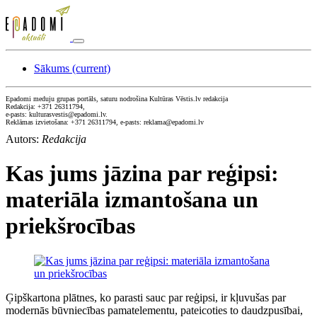
Sākums
(current)
Epadomi meduju grupas portāls, saturu nodrošina Kultūras Vēstis.lv redakcija
Redakcija: +371 26311794,
e-pasts: kulturasvestis@epadomi.lv.
Reklāmas izvietošana: +371 26311794, e-pasts: reklama@epadomi.lv
Autors:
Redakcija
Kas jums jāzina par reģipsi:
materiāla izmantošana un
priekšrocības
Ģipškartona plātnes, ko parasti sauc par reģipsi, ir kļuvušas par
modernās būvniecības pamatelementu, pateicoties to daudzpusībai,