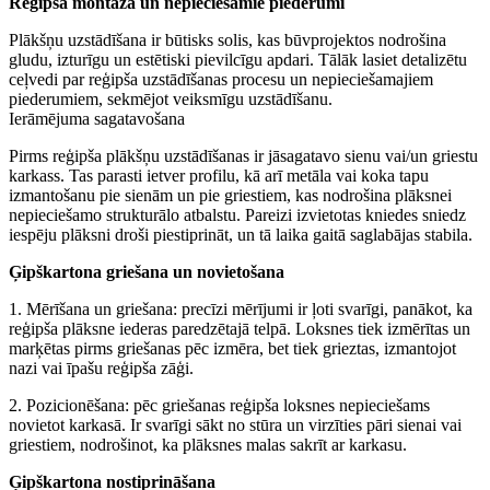
Reģipša montāža un nepieciešamie piederumi
Plākšņu uzstādīšana ir būtisks solis, kas būvprojektos nodrošina
gludu, izturīgu un estētiski pievilcīgu apdari. Tālāk lasiet detalizētu
ceļvedi par reģipša uzstādīšanas procesu un nepieciešamajiem
piederumiem, sekmējot veiksmīgu uzstādīšanu.
Ierāmējuma sagatavošana
Pirms reģipša plākšņu uzstādīšanas ir jāsagatavo sienu vai/un griestu
karkass. Tas parasti ietver profilu, kā arī metāla vai koka tapu
izmantošanu pie sienām un pie griestiem, kas nodrošina plāksnei
nepieciešamo strukturālo atbalstu. Pareizi izvietotas kniedes sniedz
iespēju plāksni droši piestiprināt, un tā laika gaitā saglabājas stabila.
Ģipškartona griešana un novietošana
1. Mērīšana un griešana: precīzi mērījumi ir ļoti svarīgi, panākot, ka
reģipša plāksne iederas paredzētajā telpā. Loksnes tiek izmērītas un
marķētas pirms griešanas pēc izmēra, bet tiek grieztas, izmantojot
nazi vai īpašu reģipša zāģi.
2. Pozicionēšana: pēc griešanas reģipša loksnes nepieciešams
novietot karkasā. Ir svarīgi sākt no stūra un virzīties pāri sienai vai
griestiem, nodrošinot, ka plāksnes malas sakrīt ar karkasu.
Ģipškartona nostiprināšana