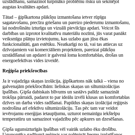
uzstādīšanu, samazinot turpmāko problēmu risku un sekmējot
augstas kvalitātes apdari.
Tātad – ģipškartona plākšņu izmantošana ietver rūpīgu
sagatavošanu, precīzu griešanu un pareizo piederumu izmantošanu,
lai nodrošinātu izturīgu un vizuāli pievilcīgu apdari. Veicot šīs
darbības un izprotot kvalitatīvu materiālu nozīmi, jūs varat panākt
veiksmīgu plātņu izvietojumu, kas uzlabo gan jūsu ēkas
funkcionalitāti, gan estētiku. Neatkarīgi no tā, vai tas attiecas uz
dzīvojamiem vai komerciāliem projektiem, pareizai plākšņu
uzstādīšanai un apdarei ir galvenā loma komfortablas, drošas un
energoefektīvas vides izveidē.
Reģipša priekšrocības
Ja ir vajadzīga skaņas izolācija, ģipškartons nāk talkā – viena no
galvenajām priekšrocībām: lieliskas skaņas un siltumizolācijas
īpašības. Ģipša dabiskais blīvums un sastāvs palīdz samazināt
trokšņa pārraidi, padarot to par ideālu izvēli klusas un komfortablas
dzīves un darba vides radīšanai. Papildus skaņas izolācijai reģipsis
nodrošina arī efektīvu siltumizolāciju. Tas pēc tam var veidot
ievērojamu enerģijas ietaupījumu, uzturot nemainīgu iekštelpu
temperatūru un samazinot vajadzību pēc apkures un dzesēšanas.
Ģipša ugunsizturīgās īpašības vēl vairāk uzlabo ēku drošību.
Ugunsgrēka gadījumā reģipsis var palēnināt liesmu izplatīšanos,