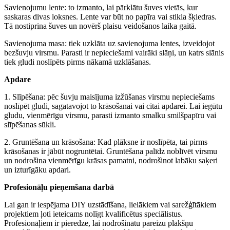
Savienojumu lente: to izmanto, lai pārklātu šuves vietās, kur
saskaras divas loksnes. Lente var būt no papīra vai stikla šķiedras.
Tā nostiprina šuves un novērš plaisu veidošanos laika gaitā.
Savienojuma masa: tiek uzklāta uz savienojuma lentes, izveidojot
bezšuvju virsmu. Parasti ir nepieciešami vairāki slāņi, un katrs slānis
tiek gludi noslīpēts pirms nākamā uzklāšanas.
Apdare
1. Slīpēšana: pēc šuvju maisījuma izžūšanas virsmu nepieciešams
noslīpēt gludi, sagatavojot to krāsošanai vai citai apdarei. Lai iegūtu
gludu, vienmērīgu virsmu, parasti izmanto smalku smilšpapīru vai
slīpēšanas sūkli.
2. Gruntēšana un krāsošana: Kad plāksne ir noslīpēta, tai pirms
krāsošanas ir jābūt nogruntētai. Gruntēšana palīdz noblīvēt virsmu
un nodrošina vienmērīgu krāsas pamatni, nodrošinot labāku saķeri
un izturīgāku apdari.
Profesionāļu pieņemšana darbā
Lai gan ir iespējama DIY uzstādīšana, lielākiem vai sarežģītākiem
projektiem ļoti ieteicams nolīgt kvalificētus speciālistus.
Profesionāļiem ir pieredze, lai nodrošinātu pareizu plākšņu