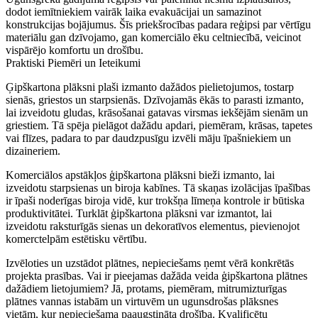
dodot iemītniekiem vairāk laika evakuācijai un samazinot
konstrukcijas bojājumus. Šīs priekšrocības padara reģipsi par vērtīgu
materiālu gan dzīvojamo, gan komerciālo ēku celtniecībā, veicinot
vispārējo komfortu un drošību.
Praktiski Piemēri un Ieteikumi
Ģipškartona plāksni plaši izmanto dažādos pielietojumos, tostarp
sienās, griestos un starpsienās. Dzīvojamās ēkās to parasti izmanto,
lai izveidotu gludas, krāsošanai gatavas virsmas iekšējām sienām un
griestiem. Tā spēja pielāgot dažādu apdari, piemēram, krāsas, tapetes
vai flīzes, padara to par daudzpusīgu izvēli māju īpašniekiem un
dizaineriem.
Komerciālos apstākļos ģipškartona plāksni bieži izmanto, lai
izveidotu starpsienas un biroja kabīnes. Tā skaņas izolācijas īpašības
ir īpaši noderīgas biroja vidē, kur trokšņa līmeņa kontrole ir būtiska
produktivitātei. Turklāt ģipškartona plāksni var izmantot, lai
izveidotu raksturīgās sienas un dekoratīvos elementus, pievienojot
komerctelpām estētisku vērtību.
Izvēloties un uzstādot plātnes, nepieciešams ņemt vērā konkrētās
projekta prasības. Vai ir pieejamas dažāda veida ģipškartona plātnes
dažādiem lietojumiem? Jā, protams, piemēram, mitrumizturīgas
plātnes vannas istabām un virtuvēm un ugunsdrošas plāksnes
vietām, kur nepieciešama paaugstināta drošība. Kvalificētu