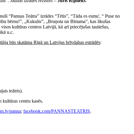
is”. Jaunās izrādes režisors –
Juris Rijnieks
.
inuši “Pannas Teātra” izrādes “Tētis”, “Tāda es esmu', “ Puse no
ribu bērnu!”, „Kukulis”, „Bruņota un Bīstama”, kas likušas
 visos kultūras centros Latvijā, kā arī priecējušas tautiešus,
ikā u.c.
ūlija būs skatāma Rīgā un Latvijas brīvdabas estrādēs
:
ais teātris).
 kultūras centru kasēs.
em.lv/panna
;
facebook.com/PANNASTEATRIS
.