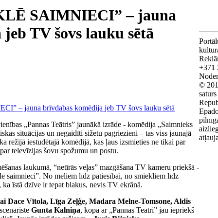
LĒ SAIMNIECI” – jauna
 jeb TV šovs lauku sētā
Portāl
kultu
Reklā
+371 
Noderī
© 201
saturs
Repub
Epado
pilnīg
vienības „Pannas Teātris” jaunākā izrāde - komēdija „Saimnieks
aizlie
skas situācijas un negaidīti sižetu pagriezieni – tas viss jaunajā
atļauj
a režijā iestudētajā komēdijā, kas ļaus izsmieties ne tikai par
rī par televīzijas šovu spožumu un postu.
lmēšanas laukumā, “netīrās veļas” mazgāšana TV kameru priekšā -
lē saimnieci”. No meliem līdz patiesībai, no smiekliem līdz
 ka īstā dzīve ir tepat blakus, nevis TV ekrānā.
vai Dace Vītola, Līga Zeļģe, Madara Melne-Tomsone, Aldis
 scenāriste
Gunta Kalniņa
, kopā ar „Pannas Teātri” jau iepriekš