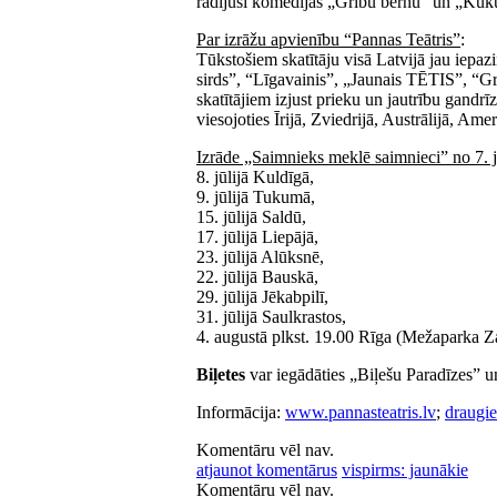
radījuši komēdijas „Gribu bērnu” un „Kukul
Par izrāžu apvienību “Pannas Teātris”
:
Tūkstošiem skatītāju visā Latvijā jau iepaz
sirds”, “Līgavainis”, „Jaunais TĒTIS”, “G
skatītājiem izjust prieku un jautrību gandrīz
viesojoties Īrijā, Zviedrijā, Austrālijā, Amer
Izrāde „Saimnieks meklē saimnieci” no 7. j
8. jūlijā Kuldīgā,
9. jūlijā Tukumā,
15. jūlijā Saldū,
17. jūlijā Liepājā,
23. jūlijā Alūksnē,
22. jūlijā Bauskā,
29. jūlijā Jēkabpilī,
31. jūlijā Saulkrastos,
4. augustā plkst. 19.00 Rīga (Mežaparka Zaļ
Biļetes
var iegādāties „Biļešu Paradīzes” un
Informācija:
www.pannasteatris.lv
;
draugi
Komentāru vēl nav.
atjaunot komentārus
vispirms: jaunākie
Komentāru vēl nav.