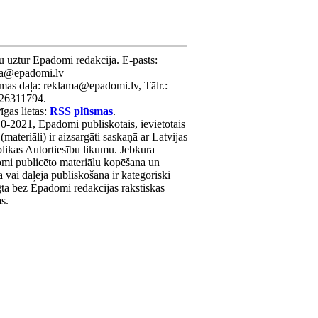
u uztur Epadomi redakcija. E-pasts:
ra@epadomi.lv
mas daļa: reklama@epadomi.lv, Tālr.:
26311794.
gas lietas:
RSS plūsmas
.
0-2021, Epadomi publiskotais, ievietotais
 (materiāli) ir aizsargāti saskaņā ar Latvijas
likas Autortiesību likumu. Jebkura
mi publicēto materiālu kopēšana un
a vai daļēja publiskošana ir kategoriski
gta bez Epadomi redakcijas rakstiskas
as.