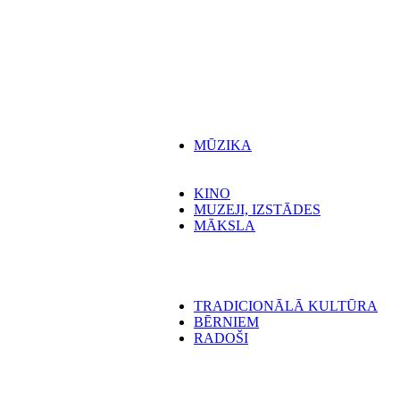
MŪZIKA
KINO
MUZEJI, IZSTĀDES
MĀKSLA
TRADICIONĀLĀ KULTŪRA
BĒRNIEM
RADOŠI