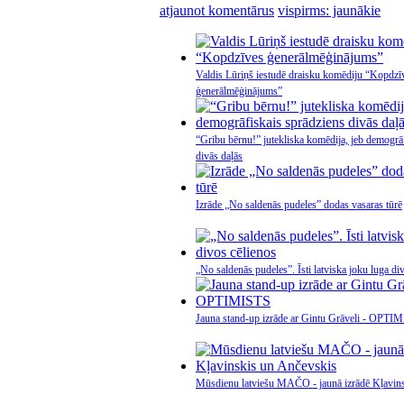
atjaunot komentārus
vispirms: jaunākie
Valdis Lūriņš iestudē draisku komēdiju “Kopdzī
ģenerālmēģinājums”
“Gribu bērnu!” jutekliska komēdija, jeb demogrā
divās daļās
Izrāde „No saldenās pudeles” dodas vasaras tūrē
„No saldenās pudeles”. Īsti latviska joku luga di
Jauna stand-up izrāde ar Gintu Grāveli - OPTI
Mūsdienu latviešu MAČO - jaunā izrādē Kļavin