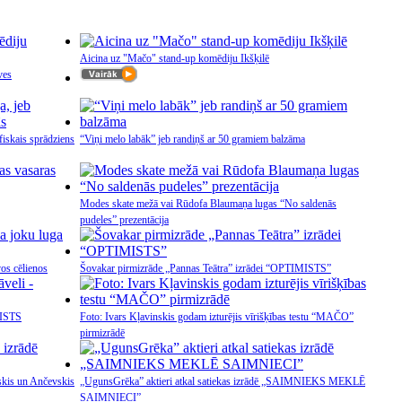
Aicina uz "Mačo" stand-up komēdiju Ikšķilē
ves
fiskais sprādziens
“Viņi melo labāk” jeb randiņš ar 50 gramiem balzāma
Modes skate mežā vai Rūdofa Blaumaņa lugas “No saldenās
pudeles” prezentācija
vos cēlienos
Šovakar pirmizrāde „Pannas Teātra” izrādei “OPTIMISTS”
MISTS
Foto: Ivars Kļavinskis godam izturējis vīrišķības testu “MAČO”
pirmizrādē
skis un Ančevskis
„UgunsGrēka” aktieri atkal satiekas izrādē „SAIMNIEKS MEKLĒ
SAIMNIECI”