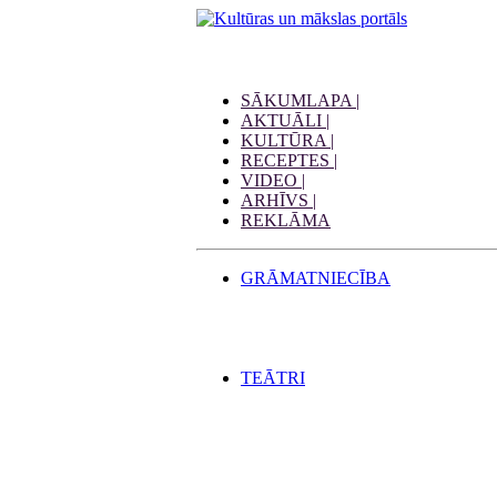
SĀKUMLAPA |
AKTUĀLI |
KULTŪRA |
RECEPTES |
VIDEO |
ARHĪVS |
REKLĀMA
GRĀMATNIECĪBA
TEĀTRI