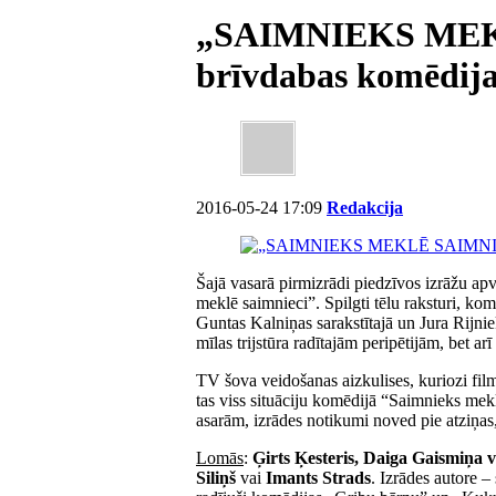
„SAIMNIEKS MEK
brīvdabas komēdija
2016-05-24 17:09
Redakcija
Šajā vasarā pirmizrādi piedzīvos izrāžu ap
meklē saimnieci”. Spilgti tēlu raksturi, komi
Guntas Kalniņas sarakstītajā un Jura Rijniek
mīlas trijstūra radītajām peripētijām, bet a
TV šova veidošanas aizkulises, kuriozi fi
tas viss situāciju komēdijā “Saimnieks mek
asarām, izrādes notikumi noved pie atziņas,
Lomās
:
Ģirts Ķesteris, Daiga Gaismiņa 
Siliņš
vai
Imants Strads
. Izrādes autore –