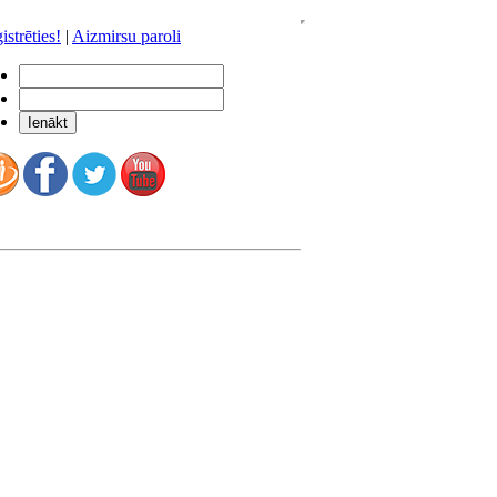
istrēties!
|
Aizmirsu paroli