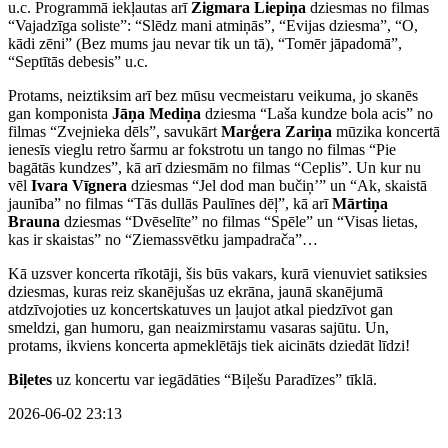
u.c. Programmā iekļautas arī
Zigmara Liepiņa
dziesmas no filmas
“Vajadzīga soliste”: “Slēdz mani atmiņās”, “Evijas dziesma”, “O,
kādi zēni” (Bez mums jau nevar tik un tā), “Tomēr jāpadomā”,
“Septītās debesis” u.c.
Protams, neiztiksim arī bez mūsu vecmeistaru veikuma, jo skanēs
gan komponista
Jāņa Mediņa
dziesma “Laša kundze bola acis” no
filmas “Zvejnieka dēls”, savukārt
Marģera Zariņa
mūzika koncertā
ienesīs vieglu retro šarmu ar fokstrotu un tango no filmas “Pie
bagātās kundzes”, kā arī dziesmām no filmas “Ceplis”. Un kur nu
vēl
Ivara Vīgnera
dziesmas “Jel dod man bučiņ’” un “Ak, skaistā
jaunība” no filmas “Tās dullās Paulīnes dēļ”, kā arī
Mārtiņa
Brauna
dziesmas “Dvēselīte” no filmas “Spēle” un “Visas lietas,
kas ir skaistas” no “Ziemassvētku jampadrača”…
Kā uzsver koncerta rīkotāji, šis būs vakars, kurā vienuviet satiksies
dziesmas, kuras reiz skanējušas uz ekrāna, jaunā skanējumā
atdzīvojoties uz koncertskatuves un ļaujot atkal piedzīvot gan
smeldzi, gan humoru, gan neaizmirstamu vasaras sajūtu. Un,
protams, ikviens koncerta apmeklētājs tiek aicināts dziedāt līdzi!
Biļetes
uz koncertu var iegādāties “Biļešu Paradīzes” tīklā.
2026-06-02 23:13