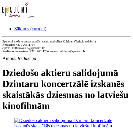
Sākums
(current)
Epadomi meduju grupas portāls, saturu nodrošina Kultūras Vēstis.lv redakcija
Redakcija: +371 26311794,
e-pasts: kulturasvestis@epadomi.lv.
Reklāmas izvietošana: +371 26311794, e-pasts: reklama@epadomi.lv
Autors:
Redakcija
Dziedošo aktieru salidojumā
Dzintaru koncertzālē izskanēs
skaistākās dziesmas no latviešu
kinofilmām