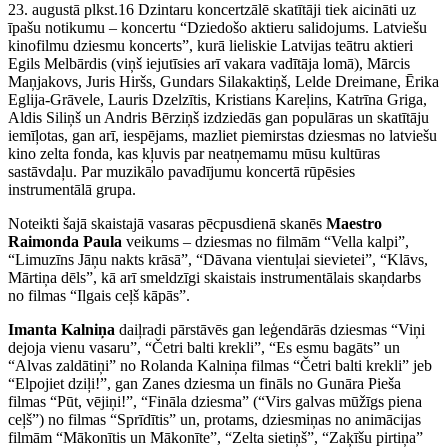
23. augustā plkst.16 Dzintaru koncertzālē skatītāji tiek aicināti uz
īpašu notikumu – koncertu “Dziedošo aktieru salidojums. Latviešu
kinofilmu dziesmu koncerts”, kurā lieliskie Latvijas teātru aktieri
Egils Melbārdis (viņš iejutīsies arī vakara vadītāja lomā), Mārcis
Maņjakovs, Juris Hiršs, Gundars Silakaktiņš, Lelde Dreimane, Ērika
Eglija-Grāvele, Lauris Dzelzītis, Kristians Kareļins, Katrīna Griga,
Aldis Siliņš un Andris Bērziņš izdziedās gan populāras un skatītāju
iemīļotas, gan arī, iespējams, mazliet piemirstas dziesmas no latviešu
kino zelta fonda, kas kļuvis par neatņemamu mūsu kultūras
sastāvdaļu. Par muzikālo pavadījumu koncertā rūpēsies
instrumentālā grupa.
Noteikti šajā skaistajā vasaras pēcpusdienā skanēs
Maestro
Raimonda Paula
veikums – dziesmas no filmām “Vella kalpi”,
“Limuzīns Jāņu nakts krāsā”, “Dāvana vientuļai sievietei”, “Klāvs,
Mārtiņa dēls”, kā arī smeldzīgi skaistais instrumentālais skaņdarbs
no filmas “Ilgais ceļš kāpās”.
Imanta Kalniņa
daiļradi pārstāvēs gan leģendārās dziesmas “Viņi
dejoja vienu vasaru”, “Četri balti krekli”, “Es esmu bagāts” un
“Alvas zaldātiņi” no Rolanda Kalniņa filmas “Četri balti krekli” jeb
“Elpojiet dziļi!”, gan Zanes dziesma un fināls no Gunāra Pieša
filmas “Pūt, vējiņi!”, “Fināla dziesma” (“Virs galvas mūžīgs piena
ceļš”) no filmas “Sprīdītis” un, protams, dziesmiņas no animācijas
filmām “Mākonītis un Mākonīte”, “Zelta sietiņš”, “Zaķīšu pirtiņa”