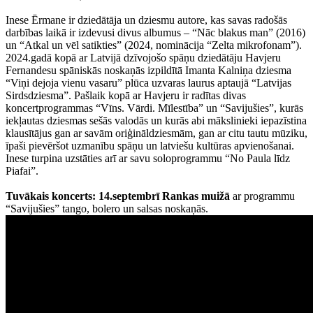
Inese Ērmane ir dziedātāja un dziesmu autore, kas savas radošās
darbības laikā ir izdevusi divus albumus – “Nāc blakus man” (2016)
un “Atkal un vēl satikties” (2024, nominācija “Zelta mikrofonam”).
2024.gadā kopā ar Latvijā dzīvojošo spāņu dziedātāju Havjeru
Fernandesu spāniskās noskaņās izpildītā Imanta Kalniņa dziesma
“Viņi dejoja vienu vasaru” plūca uzvaras laurus aptaujā “Latvijas
Sirdsdziesma”. Pašlaik kopā ar Havjeru ir radītas divas
koncertprogrammas “Vīns. Vārdi. Mīlestība” un “Savijušies”, kurās
iekļautas dziesmas sešās valodās un kurās abi mākslinieki iepazīstina
klausītājus gan ar savām oriģināldziesmām, gan ar citu tautu mūziku,
īpaši pievēršot uzmanību spāņu un latviešu kultūras apvienošanai.
Inese turpina uzstāties arī ar savu soloprogrammu “No Paula līdz
Piafai”.
Tuvākais koncerts: 14.septembrī Rankas muižā
ar programmu
“Savijušies” tango, bolero un salsas noskaņās.