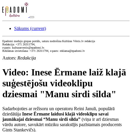
Sākums
(current)
Epadomi meduju grupas portāls, saturu nodrošina Kultūras Vēstis.lv redakcija
Redakcija: +371 26311794,
e-pasts: kulturasvestis@epadomi.lv.
Reklāmas izvietošana: +371 26311794, e-pasts: reklama@epadomi.lv
Autors:
Redakcija
Video: Inese Ērmane laiž klajā
suģestējošu videoklipu
dziesmai "Manu sirdi silda"
Sadarbojoties ar režisoru un operatoru Reini Januli, populārā
dziedātāja
Inese Ērmane laidusi klajā videoklipu savai
jaunākajai dziesmai “Manu sirdi silda”
(viņa ir arī dziesmas
vārdu autore, savukārt mūziku sarakstījis pazīstamais producents
Gints Stankevičs).