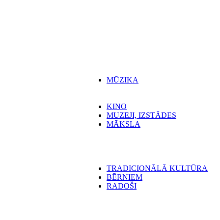
MŪZIKA
KINO
MUZEJI, IZSTĀDES
MĀKSLA
TRADICIONĀLĀ KULTŪRA
BĒRNIEM
RADOŠI