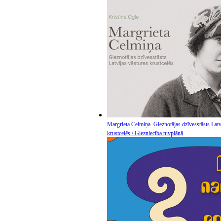
Margrieta Celmiņa. Gleznotājas dzīvesstāsts Latv
krustcelēs / Glezniecība tuvplānā