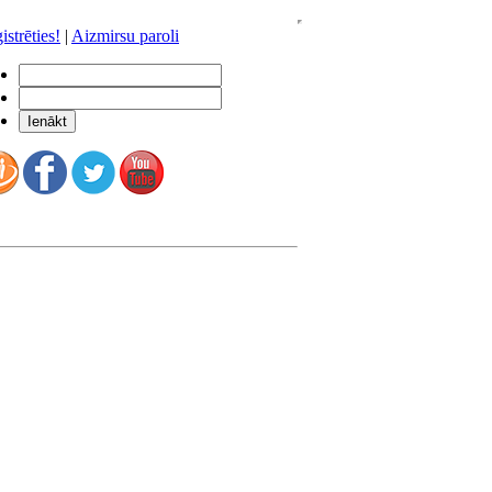
istrēties!
|
Aizmirsu paroli