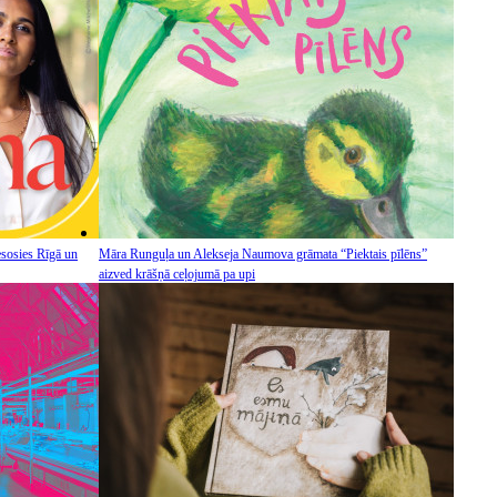
sosies Rīgā un
Māra Runguļa un Alekseja Naumova grāmata “Piektais pīlēns”
aizved krāšņā ceļojumā pa upi