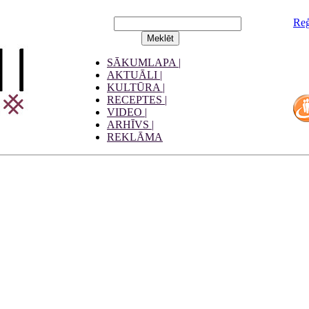
Reģ
SĀKUMLAPA |
AKTUĀLI |
KULTŪRA |
RECEPTES |
VIDEO |
ARHĪVS |
REKLĀMA