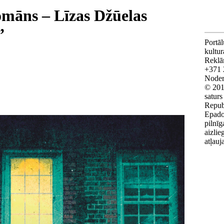
romāns – Līzas Džūelas
”
Portāl
kultu
Reklā
+371 
Noderī
© 201
saturs
Repub
Epado
pilnīg
aizlie
atļauj