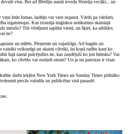
r devuši visu. Bet arī Bērdiju namā ieveda Henrija vecāki... un
 viņu īstās lomas, lasītājs var vien nojaust. Vārds pa vārdam,
a izgaismojas. Kas izraisīja traģiskos notikumus skaistajā
z mirušo? Trīs vēstījumi saplūst vienā, un šķiet, ka atbildes
 vai ne?
 saprasts un mīlēts. Pieņemts un vajadzīgs. Arī bagāts un
 vairāki veiksmīgi un skaisti cilvēki, lai kopā radītu kaut ko
sībā šajā namā pulcējušies tie, kas zaudējuši ko ļoti būtisku? Vai
ākais, ko cilvēks var nodarīt otram? Un ja nu pareizas ir visas
rakstītie darbi iekļūst New York Times un Sunday Times pirktāko
ivdesmit piecās valodās un publicētas visā pasaulē.
one.