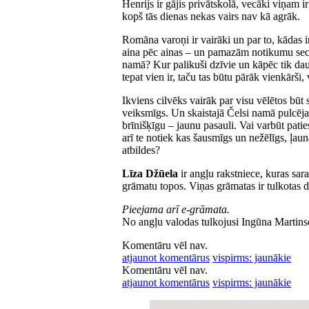
Henrijs ir gājis privātskolā, vecāki viņam i
kopš tās dienas nekas vairs nav kā agrāk.
Romāna varoņi ir vairāki un par to, kādas ir
aina pēc ainas – un pamazām notikumu secīb
namā? Kur palikuši dzīvie un kāpēc tik daud
tepat vien ir, taču tas būtu pārāk vienkārši,
Ikviens cilvēks vairāk par visu vēlētos būt
veiksmīgs. Un skaistajā Čelsi namā pulcējas
brīnišķīgu – jaunu pasauli. Vai varbūt patie
arī te notiek kas šausmīgs un nežēlīgs, ļaun
atbildes?
Līza Džūela
ir angļu rakstniece, kuras sa
grāmatu topos. Viņas grāmatas ir tulkotas d
Pieejama arī e-grāmata.
No angļu valodas tulkojusi Ingūna Martins
Komentāru vēl nav.
atjaunot komentārus
vispirms: jaunākie
Komentāru vēl nav.
atjaunot komentārus
vispirms: jaunākie