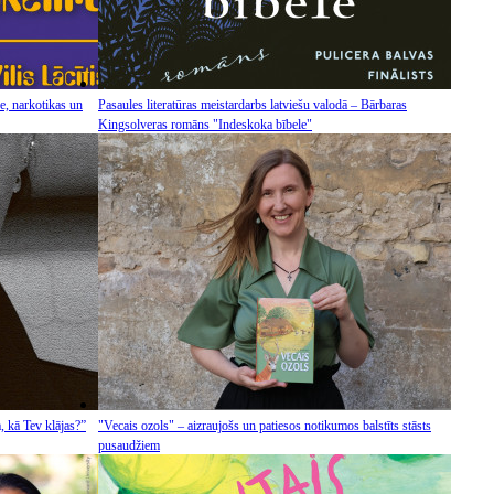
e, narkotikas un
Pasaules literatūras meistardarbs latviešu valodā – Bārbaras
Kingsolveras romāns "Indeskoka bībele"
, kā Tev klājas?”
"Vecais ozols" – aizraujošs un patiesos notikumos balstīts stāsts
pusaudžiem