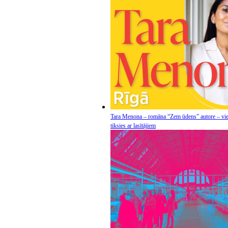
Tara Menona – romāna “Zem ūdens” autore – vie
tiksies ar lasītājiem