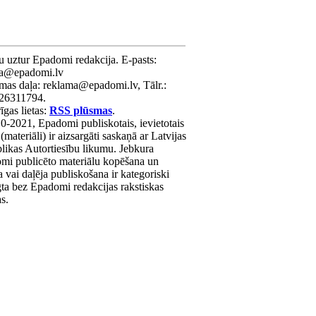
u uztur Epadomi redakcija. E-pasts:
ra@epadomi.lv
mas daļa: reklama@epadomi.lv, Tālr.:
26311794.
gas lietas:
RSS plūsmas
.
0-2021, Epadomi publiskotais, ievietotais
 (materiāli) ir aizsargāti saskaņā ar Latvijas
likas Autortiesību likumu. Jebkura
mi publicēto materiālu kopēšana un
a vai daļēja publiskošana ir kategoriski
gta bez Epadomi redakcijas rakstiskas
as.