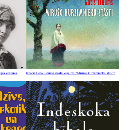
ijas vēstures
Iznācis Gata Līduma stāstu krājums “Mirušo kurzemnieku stāsti”