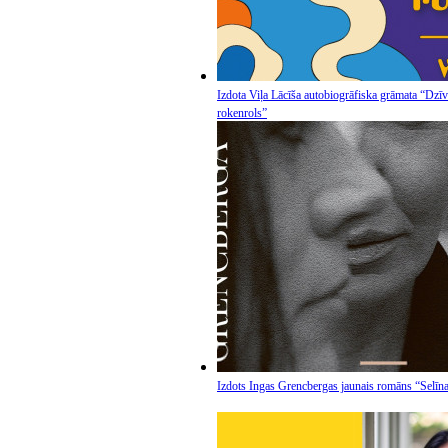
Izdota Viļa Lācīša autobiogrāfiska grāmata “Dzīv
rokenrols”
Izdots Ingas Grencbergas jaunais romāns “Selīna