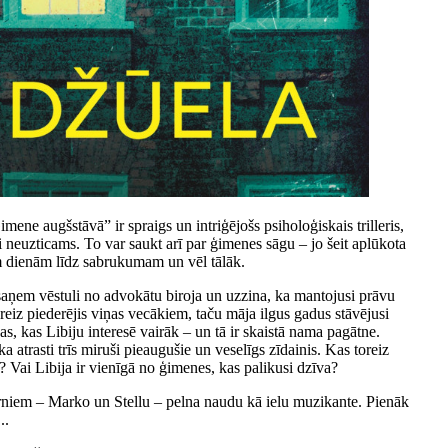
ne augšstāvā” ir spraigs un intriģējošs psiholoģiskais trilleris,
i neuzticams. To var saukt arī par ģimenes sāgu – jo šeit aplūkota
 dienām līdz sabrukumam un vēl tālāk.
saņem vēstuli no advokātu biroja un uzzina, ka mantojusi prāvu
eiz piederējis viņas vecākiem, taču māja ilgus gadus stāvējusi
kas, kas Libiju interesē vairāk – un tā ir skaistā nama pagātne.
 atrasti trīs miruši pieaugušie un veselīgs zīdainis. Kas toreiz
? Vai Libija ir vienīgā no ģimenes, kas palikusi dzīva?
rniem – Marko un Stellu – pelna naudu kā ielu muzikante. Pienāk
..