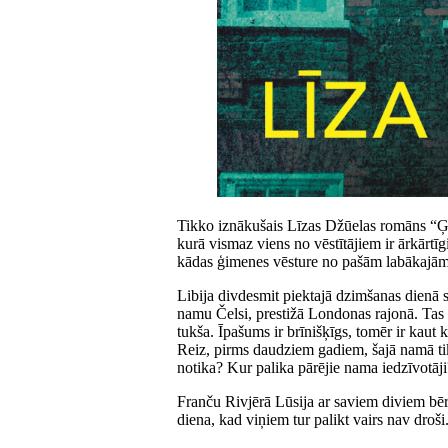
Tikko iznākušais Līzas Džūelas romāns “Ģime
kurā vismaz viens no vēstītājiem ir ārkārtīg
kādas ģimenes vēsture no pašām labākajām
Libija divdesmit piektajā dzimšanas dienā 
namu Čelsi, prestižā Londonas rajonā. Tas r
tukša. Īpašums ir brīnišķīgs, tomēr ir kaut 
Reiz, pirms daudziem gadiem, šajā namā tika
notika? Kur palika pārējie nama iedzīvotāji
Franču Rivjērā Lūsija ar saviem diviem bē
diena, kad viņiem tur palikt vairs nav droši.