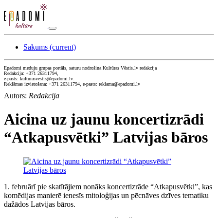
Sākums
(current)
Epadomi meduju grupas portāls, saturu nodrošina Kultūras Vēstis.lv redakcija
Redakcija: +371 26311794,
e-pasts: kulturasvestis@epadomi.lv.
Reklāmas izvietošana: +371 26311794, e-pasts: reklama@epadomi.lv
Autors:
Redakcija
Aicina uz jaunu koncertizrādi
“Atkapusvētki” Latvijas bāros
1. februārī pie skatītājiem nonāks koncertizrāde “Atkapusvētki”, kas
komēdijas manierē ienesīs mitoloģijas un pēcnāves dzīves tematiku
dažādos Latvijas bāros.