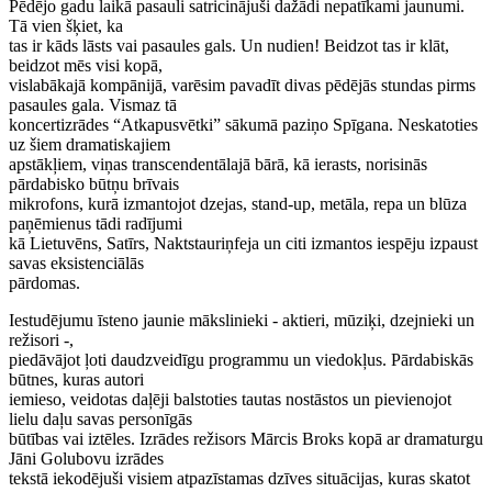
Pēdējo gadu laikā pasauli satricinājuši dažādi nepatīkami jaunumi.
Tā vien šķiet, ka
tas ir kāds lāsts vai pasaules gals. Un nudien! Beidzot tas ir klāt,
beidzot mēs visi kopā,
vislabākajā kompānijā, varēsim pavadīt divas pēdējās stundas pirms
pasaules gala. Vismaz tā
koncertizrādes “Atkapusvētki” sākumā paziņo Spīgana. Neskatoties
uz šiem dramatiskajiem
apstākļiem, viņas transcendentālajā bārā, kā ierasts, norisinās
pārdabisko būtņu brīvais
mikrofons, kurā izmantojot dzejas, stand-up, metāla, repa un blūza
paņēmienus tādi radījumi
kā Lietuvēns, Satīrs, Naktstauriņfeja un citi izmantos iespēju izpaust
savas eksistenciālās
pārdomas.
Iestudējumu īsteno jaunie mākslinieki - aktieri, mūziķi, dzejnieki un
režisori -,
piedāvājot ļoti daudzveidīgu programmu un viedokļus. Pārdabiskās
būtnes, kuras autori
iemieso, veidotas daļēji balstoties tautas nostāstos un pievienojot
lielu daļu savas personīgās
būtības vai iztēles. Izrādes režisors Mārcis Broks kopā ar dramaturgu
Jāni Golubovu izrādes
tekstā iekodējuši visiem atpazīstamas dzīves situācijas, kuras skatot