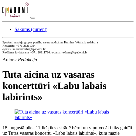
Sākums
(current)
Epadomi meduju grupas portāls, saturu nodrošina Kultūras Vēstis.lv redakcija
Redakcija: +371 26311794,
e-pasts: kulturasvestis@epadomi.lv.
Reklāmas izvietošana: +371 26311794, e-pasts: reklama@epadomi.lv
Autors:
Redakcija
Tuta aicina uz vasaras
koncerttūri «Labu labais
labirints»
18. augustā plkst.11 Ikšķiles estrādē bērni un viņu vecāki tiks gaidīti
uz Tutas vasaras koncertu «Labu labais labirints», kurā mazie