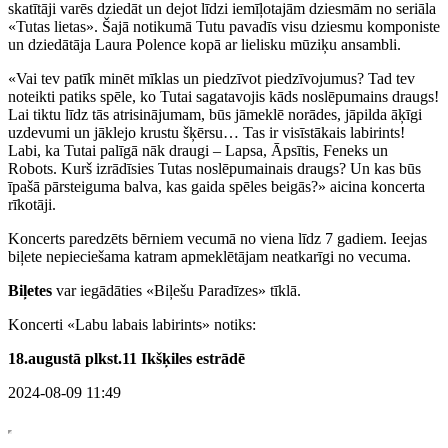
skatītāji varēs dziedāt un dejot līdzi iemīļotajām dziesmām no seriāla
«Tutas lietas». Šajā notikumā Tutu pavadīs visu dziesmu komponiste
un dziedātāja Laura Polence kopā ar lielisku mūziķu ansambli.
«Vai tev patīk minēt mīklas un piedzīvot piedzīvojumus? Tad tev
noteikti patiks spēle, ko Tutai sagatavojis kāds noslēpumains draugs!
Lai tiktu līdz tās atrisinājumam, būs jāmeklē norādes, jāpilda āķīgi
uzdevumi un jāklejo krustu šķērsu… Tas ir visīstākais labirints!
Labi, ka Tutai palīgā nāk draugi – Lapsa, Āpsītis, Feneks un
Robots. Kurš izrādīsies Tutas noslēpumainais draugs? Un kas būs
īpašā pārsteiguma balva, kas gaida spēles beigās?» aicina koncerta
rīkotāji.
Koncerts paredzēts bērniem vecumā no viena līdz 7 gadiem. Ieejas
biļete nepieciešama katram apmeklētājam neatkarīgi no vecuma.
Biļetes
var iegādāties «Biļešu Paradīzes» tīklā.
Koncerti «Labu labais labirints» notiks:
18.augustā plkst.11 Ikšķiles estrādē
2024-08-09 11:49