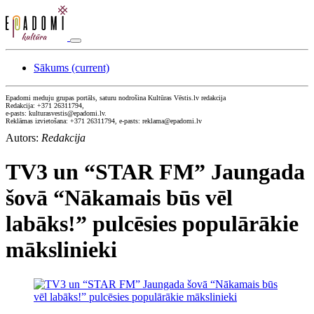
Sākums
(current)
Epadomi meduju grupas portāls, saturu nodrošina Kultūras Vēstis.lv redakcija
Redakcija: +371 26311794,
e-pasts: kulturasvestis@epadomi.lv.
Reklāmas izvietošana: +371 26311794, e-pasts: reklama@epadomi.lv
Autors:
Redakcija
TV3 un “STAR FM” Jaungada
šovā “Nākamais būs vēl
labāks!” pulcēsies populārākie
mākslinieki