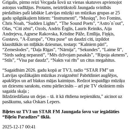
Grigalis, pirmo reizi Vecgada šovā uz vienas skatuves apvienojot
astoņus vadītājus. Protams, neiztrūkstoši Jaungada svinībās
piedalīsies paši labākie Latvijas mūziķi un mūzikas grupas ar 25
gadu spilgtākajiem hitiem: “Instrumenti”, “Musiqq”, Ivo Fomins,
Chris Noah, “Sudden Lights”, “The Sound Poets”, “Astro`n`out”,
Olas, “Citi zēni”, Ozols, Andris Ērglis, Lauris Reiniks, Aija
Andrejeva, Agnese Rakovska, Kristīne Pāže, Emīlija, Fiņķis,
Gustavo, "A-Europa", "Otra puse" un daudzi citi, izpildot
klausītākās un mīļākās dziesmas, tostarp: “Kalniem pāri”,
“Zemeslodes”, “Daļa Rīgas”, “Nārnija”, “Sekundes”, “Laime šī”,
“Sirds sadeg neparasti”, “Mēs dzīvojam pasakās”, “Ripoja akmens”,
“Stils”, “Visa par daudz”, “Nakts vai rīts” un citus megahitus.
“Sagaidīsim 2026. gadu kopā ar TV3, radio “STAR FM” un
Latvijas spožākajām mūzikas zvaigznēm! Pabrīdiniet augšējos,
apakšējos un arī blakus mājas kaimiņus. Redzot iespaidīgo mūziķu
un dziesmu sarakstu, esmu pārliecināts – arī pie TV ekrāniem mūs
sagaida skaļa ;
līdzdziedāšana un dejas – tā. it kā rītdiena nepienāktu," aicinot uz
pasākumu, saka Oskars Lepers.
Biļetes uz TV3 un STAR FM Jaungada šovu var iegādāties
“Biļešu Paradīzes” tīklā.
2025-12-17 00:41