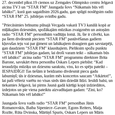
27. decembrī plkst.19 ciemos uz Zemgales Olimpisko centru Jelgavā
aicina TV3 un “STAR FM” Jaungada šovs “Nākamais būs vēl
labāks!”, kurā gan sagaidīsim 2026.gadu, gan spilgti noslēgsim radio
“STAR FM” 25. jubilejas svinību gadu.
"Priecāsimies brīnumu pilnajā Vecgada vakarā TV3 kanālā kopā ar
mīļākajām dziesmām, spožākajām mūzikas zvaigznēm un astoņām
radio “STAR FM” personībām vadītāju lomā. Jā, šie ir cilvēki, kas
pa šiem divdesmit pieciem “STAR FM” pastāvēšanas gadiem
kļuvušas teju vai par ģimeni un labākajiem draugiem gan savstarpēji,
gan daudziem "STAR FM" klausītajiem. Pieliksim spožu punktu
“STAR FM” jubilejas gadam, lai droši varam teikt – nākamais būs
vēl labāks!" aicina radio “STAR FM” programmu direktore Brita
Barone, savukārt ētera personība Oskars Lepers piebilst: “Kad
ieraudzīju mūziķu un dziesmu sarakstu, viss, ko es spēju pateikt –
IESPAIDĪGI! Tas tiešām ir beidzamo divdesmit piecu gadu
labumiņš; tās ir dziesmas, kurām mēs koncertos saucam “Atkārtot!”,
lai paši vēlreiz varētu no visas sirds tām dziedāt līdzi. Iesildi balsi, un
tiekamies Jelgavā, lai pirms Jaunā gadā kārtīgi kopā izdziedātos,
izdejotos un pie viena pateiktu aizvadītajam gadam: “Zini, ko?
Nākamais būs vēl labāks!”
Jaungada šovu vadīs radio “STAR FM” personības Jānis
Romanovskis, Baiba Sipeniece–Gavare, Egons Reiters, Maija
Rozīte, Rūta Dvinska, Mārtiņš Spuris, Oskars Lepers un Māris