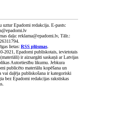
u uztur Epadomi redakcija. E-pasts:
ra@epadomi.lv
mas daļa: reklama@epadomi.lv, Tālr.:
26311794.
gas lietas:
RSS plūsmas
.
0-2021, Epadomi publiskotais, ievietotais
 (materiāli) ir aizsargāti saskaņā ar Latvijas
likas Autortiesību likumu. Jebkura
mi publicēto materiālu kopēšana un
a vai daļēja publiskošana ir kategoriski
gta bez Epadomi redakcijas rakstiskas
as.