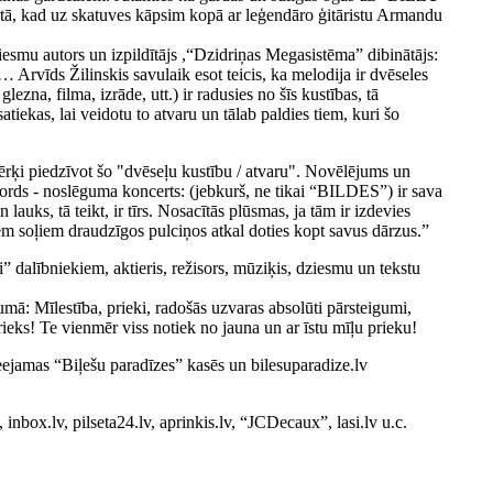
ertā, kad uz skatuves kāpsim kopā ar leģendāro ģitāristu Armandu
esmu autors un izpildītājs ,“Dzidriņas Megasistēma” dibinātājs:
… Arvīds Žilinskis savulaik esot teicis, ka melodija ir dvēseles
lezna, filma, izrāde, utt.) ir radusies no šīs kustības, tā
atiekas, lai veidotu to atvaru un tālab paldies tiem, kuri šo
ķi piedzīvot šo "dvēseļu kustību / atvaru". Novēlējums un
kords - noslēguma koncerts: (jebkurš, ne tikai “BILDES”) ir sava
lauks, tā teikt, ir tīrs. Nosacītās plūsmas, ja tām ir izdevies
liem soļiem draudzīgos pulciņos atkal doties kopt savus dārzus.”
” dalībniekiem, aktieris, režisors, mūziķis, dziesmu un tekstu
mā: Mīlestība, prieki, radošās uzvaras absolūti pārsteigumi,
ieks! Te vienmēr viss notiek no jauna un ar īstu mīļu prieku!
ejamas “Biļešu paradīzes” kasēs un bilesuparadize.lv
box.lv, pilseta24.lv, aprinkis.lv, “JCDecaux”, lasi.lv u.c.