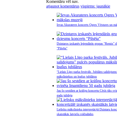
Komentāru vēl nav.
atjaunot komentārus
vispirms: jaunākie
Ievas Akurateres koncerts Ogres Vēstures un mā
Dzintaros izskanēs leģendārās grupas “Remix” d
“Pilsēta”
“Lielais Līgo parka festivāls. Jubilāru salidojum
māksliniekus un īpašus jubilārus
Jau šo sestdien ar krāšņu koncertu Cēsīs tiks sv
gadu jubileja
Lielisku mākslinieku interpretācijā Dzintaru konc
skaistākās latviešu rokbalādes