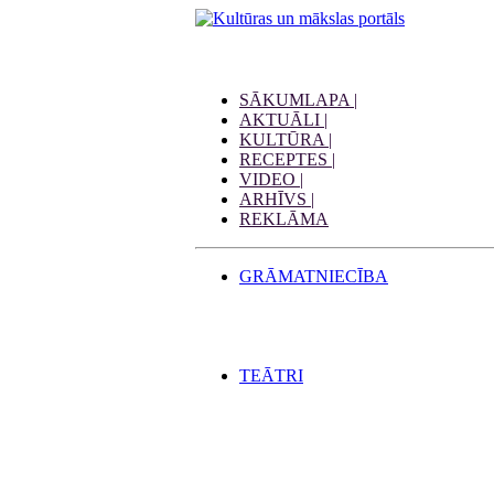
SĀKUMLAPA |
AKTUĀLI |
KULTŪRA |
RECEPTES |
VIDEO |
ARHĪVS |
REKLĀMA
GRĀMATNIECĪBA
TEĀTRI