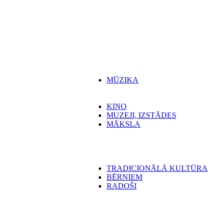
MŪZIKA
KINO
MUZEJI, IZSTĀDES
MĀKSLA
TRADICIONĀLĀ KULTŪRA
BĒRNIEM
RADOŠI