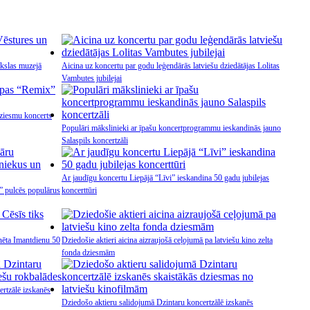
kslas muzejā
Aicina uz koncertu par godu leģendārās latviešu dziedātājas Lolitas
Vambutes jubilejai
ziesmu koncerts
Populāri mākslinieki ar īpašu koncertprogrammu ieskandinās jauno
Salaspils koncertzāli
Ar jaudīgu koncertu Liepājā “Līvi” ieskandina 50 gadu jubilejas
s” pulcēs populārus
koncerttūri
inēta Imantdienu 50
Dziedošie aktieri aicina aizraujošā ceļojumā pa latviešu kino zelta
fonda dziesmām
ertzālē izskanēs
Dziedošo aktieru salidojumā Dzintaru koncertzālē izskanēs