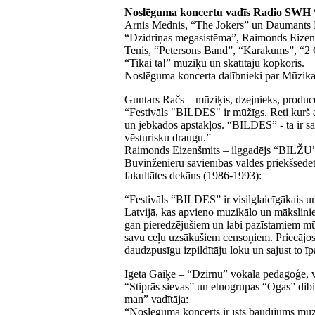
Noslēguma koncertu vadīs Radio SWH “
Arnis Mednis, “The Jokers” un Daumants K
“Dzidriņas megasistēma”, Raimonds Eizenš
Tenis, “Petersons Band”, “Karakums”, “2 O
“Tikai tā!” mūziķu un skatītāju kopkoris.
Noslēguma koncerta dalībnieki par Mūzik
Guntars Račs – mūziķis, dzejnieks, produ
“Festivāls "BILDES" ir mūžīgs. Reti kurš atc
un jebkādos apstākļos. “BILDES” - tā ir s
vēsturisku draugu.”
Raimonds Eizenšmits – ilggadējs “BILŽU” k
Būvinženieru savienības valdes priekšsēdētā
fakultātes dekāns (1986-1993):
“Festivāls “BILDES” ir visilglaicīgākais
Latvijā, kas apvieno muzikālo un mākslinie
gan pieredzējušiem un labi pazīstamiem mū
savu ceļu uzsākušiem censoņiem. Priecājos 
daudzpusīgu izpildītāju loku un sajust to ī
Igeta Gaiķe – “Dzirnu” vokālā pedagoģe, v
“Stiprās sievas” un etnogrupas “Ogas” dibin
man” vadītāja:
“Noslēguma koncerts ir īsts baudījums mū