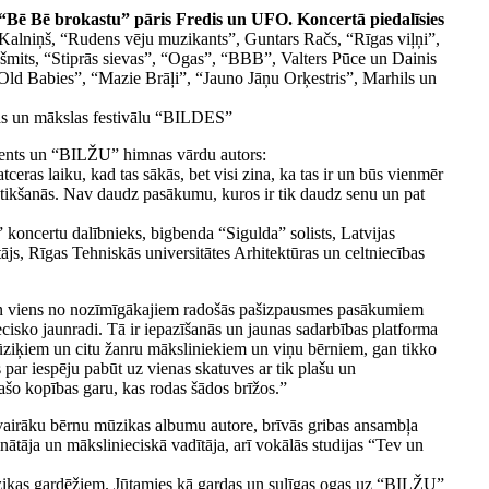
Bē Bē brokastu” pāris Fredis un UFO.
Koncertā piedalīsies
alniņš, “Rudens vēju muzikants”, Guntars Račs, “Rīgas viļņi”,
mits, “Stiprās sievas”, “Ogas”, “BBB”, Valters Pūce un Dainis
ld Babies”, “Mazie Brāļi”, “Jauno Jāņu Orķestris”, Marhils un
as un mākslas festivālu “BILDES”
cents un “BILŽU” himnas vārdu autors:
eras laiku, kad tas sākās, bet visi zina, ka tas ir un būs vienmēr
atikšanās. Nav daudz pasākumu, kuros ir tik daudz senu un pat
oncertu dalībnieks, bigbenda “Sigulda” solists, Latvijas
js, Rīgas Tehniskās universitātes Arhitektūras un celtniecības
 un viens no nozīmīgākajiem radošās pašizpausmes pasākumiem
cisko jaunradi. Tā ir iepazīšanās un jaunas sadarbības platforma
ziķiem un citu žanru māksliniekiem un viņu bērniem, gan tikko
par iespēju pabūt uz vienas skatuves ar tik plašu un
pašo kopības garu, kas rodas šādos brīžos.”
airāku bērnu mūzikas albumu autore, brīvās gribas ansambļa
ātāja un mākslinieciskā vadītāja, arī vokālās studijas “Tev un
zikas gardēžiem. Jūtamies kā gardas un sulīgas ogas uz “BILŽU”