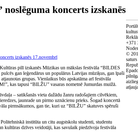
 noslēguma koncerts izskanēs
Portāl
kultu
Reklā
+371 
Noderī
© 201
saturs
Repub
 Kultūras pilī izskanēs Mūzikas un mākslas festivāla “BILDES
Epado
 pulcēs gan leģendārus un populārus Latvijas mūziķus, gan īpaši
pilnīg
tjaunotas grupas. Vienlaikus būs apskatāma arī festivāla
aizlie
!”, kas tapusi “BILŽU” vasaras nometnē Jumurdas muižā.
atļauj
stāvdaļa – satikšanās vieta dažādu žanru radošajiem cilvēkiem,
pieredzes, jaunrade un pirmo uznācienu prieks. Šogad koncertā
stivāla pirmsākumos, gan tie, kuri uz “BILŽU” skatuves spēruši
s Politehniskā institūta un citu augstskolu studenti, studentu
n kultūras dzīves veidotāji, kas savulaik piedzīvoja festivāla