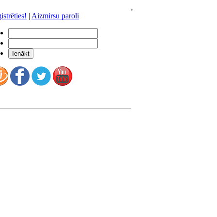
istrēties!
|
Aizmirsu paroli