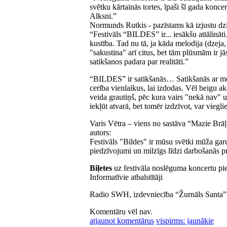
svētku kārtainās tortes, īpaši šī gada konc
Alksni.”
Normunds Rutkis - pazīstams kā izjustu dzi
“Festivāls “BILDES” ir... iesākšu attālināti
kustība. Tad nu tā, ja kāda melodija (dzeja, g
"sakustina" arī citus, bet tām plūsmām ir jās
satikšanos padara par realitāti.”
“BILDES” ir satikšanās… Satikšanās ar mēr
cerība vienlaikus, lai izdodas. Vēl beigu a
veida grautiņš, pēc kura vairs "nekā nav" un 
iekļūt atvarā, bet tomēr izdzīvot, var vieg
Varis Vētra – viens no sastāva “Mazie Brāļi
autors:
Festivāls "Bildes" ir mūsu svētki mūža garu
piedzīvojumi un milzīgs līdzi darbošanās pr
Biļetes
uz festivāla noslēguma koncertu pie
Informatīvie atbalstītāji
Radio SWH, izdevniecība “Žurnāls Santa”, in
Komentāru vēl nav.
atjaunot komentārus
vispirms: jaunākie