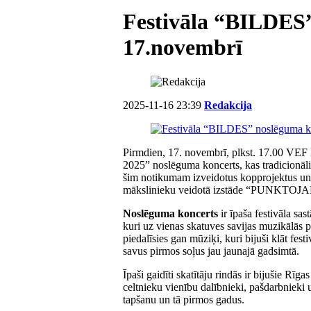
Festivāla “BILDES”
17.novembrī
2025-11-16 23:39
Redakcija
Pirmdien, 17. novembrī, plkst. 17.00 VEF
2025” noslēguma koncerts, kas tradicionāli
šim notikumam izveidotus kopprojektus un a
mākslinieku veidotā izstāde “PUNKTOJAM
Noslēguma koncerts
ir īpaša festivāla sa
kuri uz vienas skatuves savijas muzikālās 
piedalīsies gan mūziķi, kuri bijuši klāt fe
savus pirmos soļus jau jaunajā gadsimtā.
Īpaši gaidīti skatītāju rindās ir bijušie Rīga
celtnieku vienību dalībnieki, pašdarbnieki u
tapšanu un tā pirmos gadus.