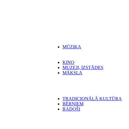
MŪZIKA
KINO
MUZEJI, IZSTĀDES
MĀKSLA
TRADICIONĀLĀ KULTŪRA
BĒRNIEM
RADOŠI