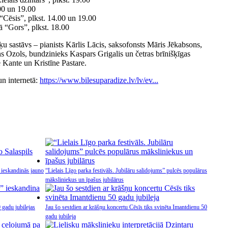
.00 un 19.00
“Cēsis”, plkst. 14.00 un 19.00
ā “Gors”, plkst. 18.00
ķu sastāvs – pianists Kārlis Lācis, saksofonsts Māris Jēkabsons,
īns Ozols, bundzinieks Kaspars Grigalis un četras brīnišķīgas
 Kante un Kristīne Pastare.
un internetā:
https://www.bilesuparadize.lv/lv/ev...
 ieskandinās jauno
“Lielais Līgo parka festivāls. Jubilāru salidojums” pulcēs populārus
māksliniekus un īpašus jubilārus
 gadu jubilejas
Jau šo sestdien ar krāšņu koncertu Cēsīs tiks svinēta Imantdienu 50
gadu jubileja