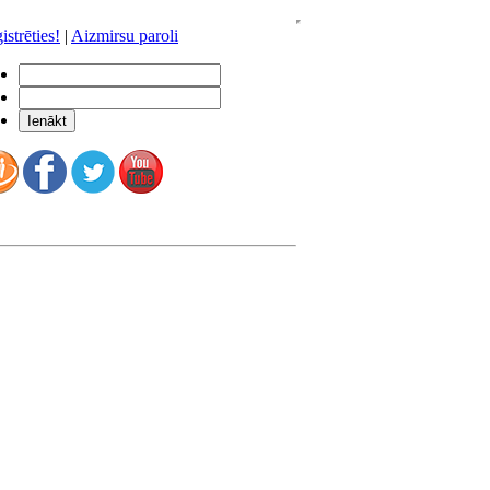
istrēties!
|
Aizmirsu paroli