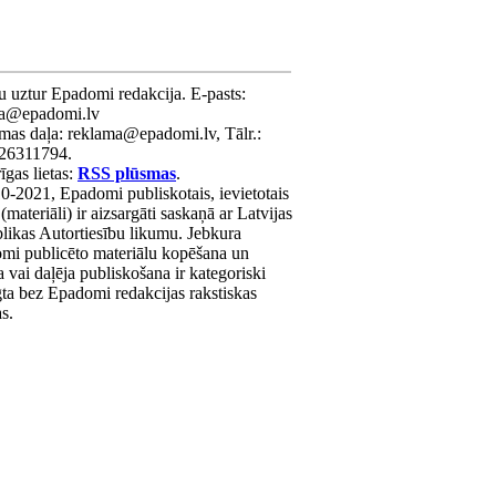
u uztur Epadomi redakcija. E-pasts:
ra@epadomi.lv
mas daļa: reklama@epadomi.lv, Tālr.:
26311794.
gas lietas:
RSS plūsmas
.
0-2021, Epadomi publiskotais, ievietotais
 (materiāli) ir aizsargāti saskaņā ar Latvijas
likas Autortiesību likumu. Jebkura
mi publicēto materiālu kopēšana un
a vai daļēja publiskošana ir kategoriski
gta bez Epadomi redakcijas rakstiskas
as.