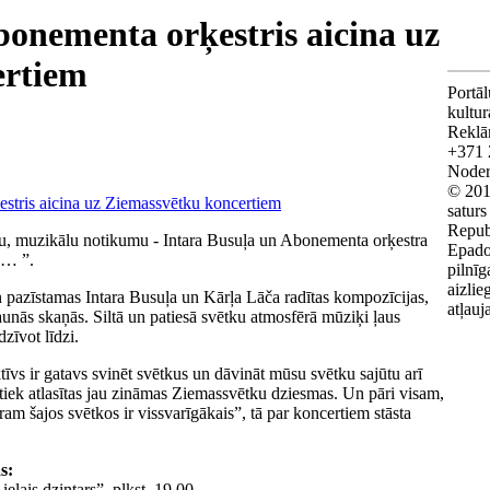
bonementa orķestris aicina uz
ertiem
Portāl
kultu
Reklā
+371 
Noderī
© 201
saturs
Repub
snīgu, muzikālu notikumu - Intara Busuļa un Abonementa orķestra
Epado
ā… ”.
pilnīg
aizlie
pazīstamas Intara Busuļa un Kārļa Lāča radītas kompozīcijas,
atļauj
aunās skaņās. Siltā un patiesā svētku atmosfērā mūziķi ļaus
dzīvot līdzi.
īvs ir gatavs svinēt svētkus un dāvināt mūsu svētku sajūtu arī
 tiek atlasītas jau zināmas Ziemassvētku dziesmas. Un pāri visam,
m šajos svētkos ir vissvarīgākais”, tā par koncertiem stāsta
s:
elais dzintars”, plkst. 19.00