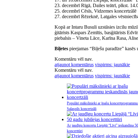
23. decembrī Rīgā, Dailes teātrī, plkst. 14
25. decembrī Cēsīs, Vidzemes koncertzālē 
27. decembrī Rēzeknē, Latgales vēstniecīb
Kopā ar Intaru Busuli uzstāsies izcilu mūzi
ģitārists Kaspars Zemītis, basģitārists Edv
piebalsis – Vineta Lāce, Karīna Rasa, Alise
Biļetes
pieejamas “Biļešu paradīze” kasēs 
Komentāru vēl nav.
atjaunot komentārus
vispirms: jaunākie
Komentāru vēl nav.
atjaunot komentārus
vispirms: jaunākie
Populāri mākslinieki ar īpašu koncertprogrammu
Salaspils koncertzāli
Ar jaudīgu koncertu Liepājā “Līvi” ieskandina 50
koncerttūri