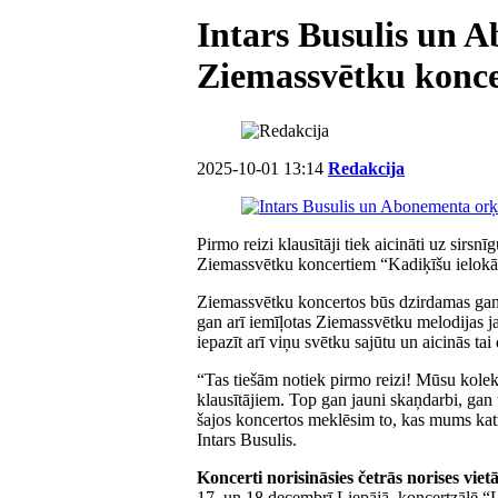
Intars Busulis un A
Ziemassvētku konc
2025-10-01 13:14
Redakcija
Pirmo reizi klausītāji tiek aicināti uz sir
Ziemassvētku koncertiem “Kadiķīšu ielok
Ziemassvētku koncertos būs dzirdamas gan 
gan arī iemīļotas Ziemassvētku melodijas j
iepazīt arī viņu svētku sajūtu un aicinās tai 
“Tas tiešām notiek pirmo reizi! Mūsu kolekt
klausītājiem. Top gan jauni skaņdarbi, gan
šajos koncertos meklēsim to, kas mums katra
Intars Busulis.
Koncerti norisināsies četrās norises vietā
17. un 18.decembrī Liepājā, koncertzālē “Li