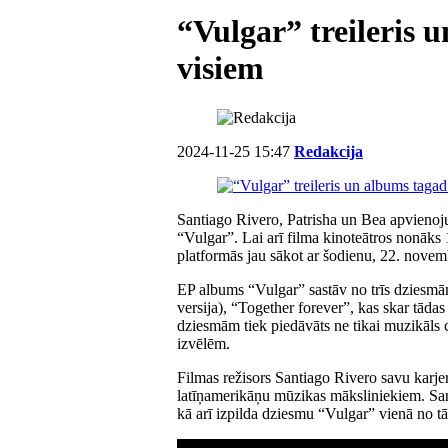
“Vulgar” treileris 
visiem
2024-11-25 15:47
Redakcija
Santiago Rivero, Patrisha un Bea apvienojuš
“Vulgar”. Lai arī filma kinoteātros nonāks
platformās jau sākot ar šodienu, 22. novem
EP albums “Vulgar” sastāv no trīs dziesmām
versija), “Together forever”, kas skar tāda
dziesmām tiek piedāvāts ne tikai muzikāls c
izvēlēm.
Filmas režisors Santiago Rivero savu karjer
latīņamerikāņu mūzikas māksliniekiem. Santi
kā arī izpilda dziesmu “Vulgar” vienā no tā