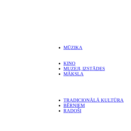
MŪZIKA
KINO
MUZEJI, IZSTĀDES
MĀKSLA
TRADICIONĀLĀ KULTŪRA
BĒRNIEM
RADOŠI