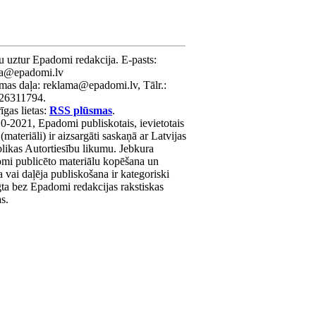
u uztur Epadomi redakcija. E-pasts:
ra@epadomi.lv
mas daļa: reklama@epadomi.lv, Tālr.:
26311794.
gas lietas:
RSS plūsmas
.
0-2021, Epadomi publiskotais, ievietotais
 (materiāli) ir aizsargāti saskaņā ar Latvijas
likas Autortiesību likumu. Jebkura
mi publicēto materiālu kopēšana un
a vai daļēja publiskošana ir kategoriski
gta bez Epadomi redakcijas rakstiskas
as.