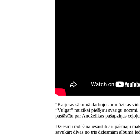
“Karjeras sākumā darbojos ar mūzikas video
“Vulgar” mūzikai piešķīru svarīgu nozīmi. Z
pastāstītu par Andželikas pašapziņas ceļoju
Dziesmu radīšanā iesaistīti arī pašmāju māk
savukārt divas no trīs dziesmām albumā ied