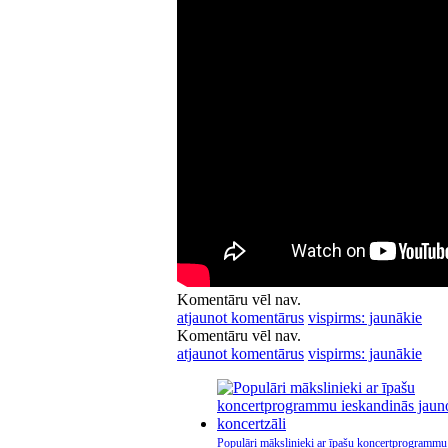
Komentāru vēl nav.
atjaunot komentārus
vispirms: jaunākie
Komentāru vēl nav.
atjaunot komentārus
vispirms: jaunākie
Populāri mākslinieki ar īpašu koncertprogrammu