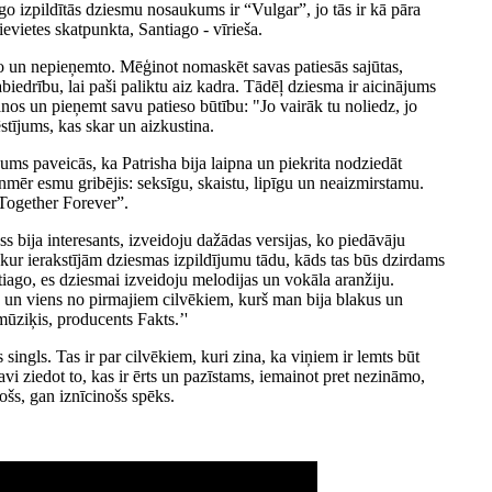
ago izpildītās dziesmu nosaukums ir “Vulgar”, jo tās ir kā pāra
sievietes skatpunkta, Santiago - vīrieša.
to un nepieņemto. Mēģinot nomaskēt savas patiesās sajūtas,
iedrību, lai paši paliktu aiz kadra. Tādēļ dziesma ir aicinājums
nos un pieņemt savu patieso būtību: "Jo vairāk tu noliedz, jo
ēstījums, kas skar un aizkustina.
ums paveicās, ka Patrisha bija laipna un piekrita nodziedāt
nmēr esmu gribējis: seksīgu, skaistu, lipīgu un neaizmirstamu.
Together Forever”.
s bija interesants, izveidoju dažādas versijas, ko piedāvāju
 kur ierakstījām dziesmas izpildījumu tādu, kāds tas būs dzirdams
ntiago, es dziesmai izveidoju melodijas un vokāla aranžiju.
' un viens no pirmajiem cilvēkiem, kurš man bija blakus un
mūziķis, producents Fakts.’'
ingls. Tas ir par cilvēkiem, kuri zina, ka viņiem ir lemts būt
avi ziedot to, kas ir ērts un pazīstams, iemainot pret nezināmo,
ošs, gan iznīcinošs spēks.