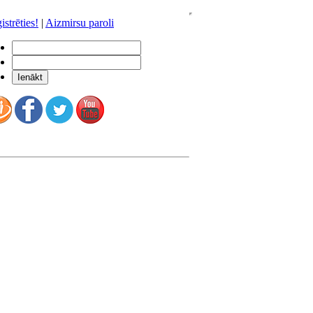
istrēties!
|
Aizmirsu paroli