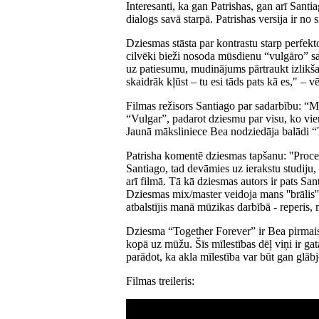
Interesanti, ka gan Patrishas, gan arī Santi
dialogs savā starpā. Patrishas versija ir no 
Dziesmas stāsta par kontrastu starp perfek
cilvēki bieži nosoda mūsdienu “vulgāro” sab
uz patiesumu, mudinājums pārtraukt izlikša
skaidrāk kļūst – tu esi tāds pats kā es," – v
Filmas režisors Santiago par sadarbību: “M
“Vulgar”, padarot dziesmu par visu, ko vie
Jaunā māksliniece Bea nodziedāja balādi “
Patrisha komentē dziesmas tapšanu: ''Proces
Santiago, tad devāmies uz ierakstu studiju,
arī filmā. Tā kā dziesmas autors ir pats Sa
Dziesmas mix/master veidoja mans ''brālis'
atbalstījis manā mūzikas darbībā - reperis, 
Dziesma “Together Forever” ir Bea pirmais s
kopā uz mūžu. Šīs mīlestības dēļ viņi ir gat
parādot, ka akla mīlestība var būt gan glābj
Filmas treileris: