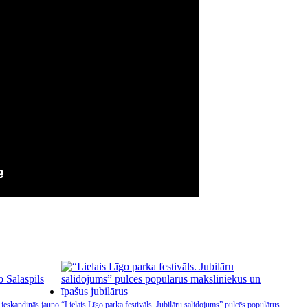
 ieskandinās jauno
“Lielais Līgo parka festivāls. Jubilāru salidojums” pulcēs populārus