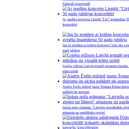
Salaspils koncertzāli
Ar jaudīgu koncertu Liepājā “Līvi” ieskandina 50
koncerttūri
Jau šo sestdien ar krāšņu koncertu Cēsīs tiks sv
gadu jubileja
Grieķu režisors Latvijā iestudē neparastu baroka
teātra izrādi
Andris Ērglis iedzied jaunu Tomasa Kleina dzies
palīdzēt tās autoram
Izdota nošu grāmatas "Latviešu populārākās ziņģ
atjaunota un papildināta versija!