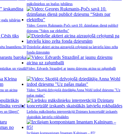
māksliniekus un īpašus jubilārus
 gadu jubilejas
Video: Georgs Rukmanis-Počs savā 10. dzimšanas dienā publicē
dziesmu “Stāsts par elektrību”
inēta Imantdienu 50
Dziedošie aktieri aicina aizraujošā ceļojumā pa latviešu kino zelta
fonda dziesmām
 mūzikas un vizuālā
Video: Edvards Strazdiņš ar jaunu dziesmu aicina uz zaļumballi
mu un aicina
Video: Skotijā dzīvojošā dziedātāja Anna Wohl izdod dziesmu "Uz
pašas malas"
es un šlāgeri"
Lielisku mākslinieku interpretācijā Dzintaru koncertzālē izskanēs
skaistākās latviešu rokbalādes
Izcilajam komponistam Imantam Kalniņam – 85!