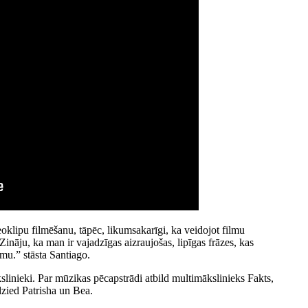
klipu filmēšanu, tāpēc, likumsakarīgi, ka veidojot filmu
ināju, ka man ir vajadzīgas aizraujošas, lipīgas frāzes, kas
mu.” stāsta Santiago.
slinieki. Par mūzikas pēcapstrādi atbild multimākslinieks Fakts,
zied Patrisha un Bea.