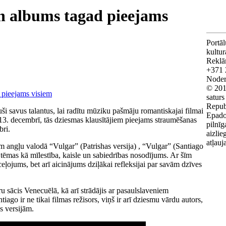
un albums tagad pieejams
Portāl
kultu
Reklā
+371 
Noderī
© 201
saturs
Repub
i savus talantus, lai radītu mūziku pašmāju romantiskajai filmai
Epado
 13. decembrī, tās dziesmas klausītājiem pieejams straumēšanas
pilnīg
bri.
aizlie
atļauj
 angļu valodā “Vulgar” (Patrishas versija) , “Vulgar” (Santiago
s tēmas kā mīlestība, kaisle un sabiedrības nosodījums. Ar šīm
eļojums, bet arī aicinājums dziļākai refleksijai par savām dzīves
u sācis Venecuēlā, kā arī strādājis ar pasaulslaveniem
ago ir ne tikai filmas režisors, viņš ir arī dziesmu vārdu autors,
s versijām.