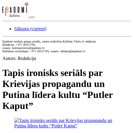
Sākums
(current)
Epadomi meduju grupas portāls, saturu nodrošina Kultūras Vēstis.lv redakcija
Redakcija: +371 26311794,
e-pasts: kulturasvestis@epadomi.lv.
Reklāmas izvietošana: +371 26311794, e-pasts: reklama@epadomi.lv
Autors:
Redakcija
Tapis ironisks seriāls par
Krievijas propagandu un
Putina līdera kultu “Putler
Kaput”