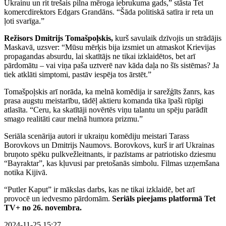
Ukrainu un rit trešais pilna mēroga iebrukuma gads,” stāsta Tet
komercdirektors Edgars Grandāns. “Šāda politiskā satīra ir reta un
ļoti svarīga.”
Režisors Dmitrijs Tomašpoļskis,
kurš savulaik dzīvojis un strādājis
Maskavā, uzsver: “Mūsu mērķis bija izsmiet un atmaskot Krievijas
propagandas absurdu, lai skatītājs ne tikai izklaidētos, bet arī
pārdomātu – vai viņa paša uztverē nav kāda daļa no šīs sistēmas? Ja
tiek atklāti simptomi, pastāv iespēja tos ārstēt.”
Tomašpoļskis arī norāda, ka melnā komēdija ir sarežģīts žanrs, kas
prasa augstu meistarību, tādēļ aktieru komanda tika īpaši rūpīgi
atlasīta. “Ceru, ka skatītāji novērtēs viņu talantu un spēju parādīt
smago realitāti caur melnā humora prizmu.”
Seriāla scenārija autori ir ukraiņu komēdiju meistari Tarass
Borovkovs un Dmitrijs Naumovs. Borovkovs, kurš ir arī Ukrainas
bruņoto spēku pulkvežleitnants, ir pazīstams ar patriotisko dziesmu
“Bayraktar”, kas kļuvusi par pretošanās simbolu. Filmas uzņemšana
notika Kijivā.
“Putler Kaput” ir mākslas darbs, kas ne tikai izklaidē, bet arī
provocē un iedvesmo pārdomām.
Seriāls pieejams platformā Tet
TV+ no 26. novembra.
2024-11-25 15:27