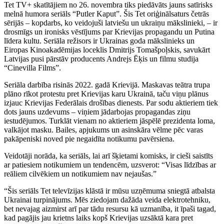
Tet TV+ skatītājiem no 26. novembra tiks piedāvāts jauns satīrisks
melnā humora seriāls “Putler Kaput”. Šis Tet oriģinālsaturs četrās
sērijās – kopdarbs, ko veidojuši latviešu un ukraiņu mākslinieki, – ir
drosmīgs un ironisks vēstījums par Krievijas propagandu un Putina
līdera kultu. Seriāla režisors ir Ukrainas goda mākslinieks un
Eiropas Kinoakadēmijas loceklis Dmitrijs Tomašpoļskis, savukārt
Latvijas pusi pārstāv producents Andrejs Ēķis un filmu studija
“Cinevilla Films”.
Seriāla darbība risinās 2022. gadā Krievijā. Maskavas teātra trupa
plāno rīkot protestu pret Krievijas karu Ukrainā, taču viņu plānus
izjauc Krievijas Federālais drošības dienests. Par sodu aktieriem tiek
dots jauns uzdevums – viņiem jādarbojas propagandas ziņu
iestudējumos. Turklāt vienam no aktieriem jāspēlē prezidenta loma,
valkājot masku. Bailes, apjukums un asinskāra vēlme pēc varas
pakāpeniski noved pie negaidīta notikumu pavērsiena.
Veidotāji norāda, ka seriāls, lai arī šķietami komisks, ir cieši saistīts
ar patiesiem notikumiem un tendencēm, uzsverot: “Visas līdzības ar
reāliem cilvēkiem un notikumiem nav nejaušas.”
“Šis seriāls Tet televīzijas klāstā ir mūsu uzņēmuma sniegtā atbalsta
Ukrainai turpinājums. Mēs ziedojam dažāda veida elektrotehniku,
bet nevajag aizmirst arī par tādu resursu kā uzmanība, it īpaši tagad,
kad pagājis jau krietns laiks kopš Krievijas uzsāktā kara pret