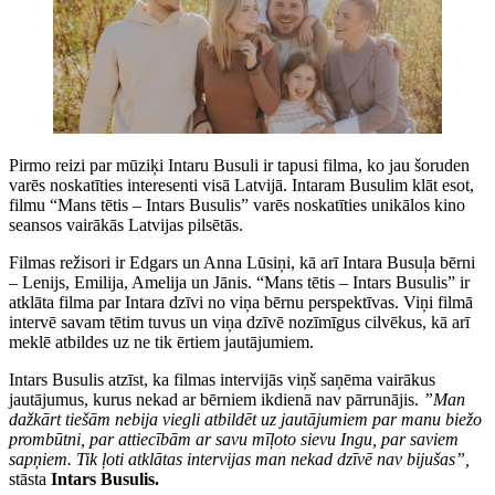
Pirmo reizi par mūziķi Intaru Busuli ir tapusi filma, ko jau šoruden
varēs noskatīties interesenti visā Latvijā. Intaram Busulim klāt esot,
filmu “Mans tētis – Intars Busulis” varēs noskatīties unikālos kino
seansos vairākās Latvijas pilsētās.
Filmas režisori ir Edgars un Anna Lūsiņi, kā arī Intara Busuļa bērni
– Lenijs, Emilija, Amelija un Jānis. “Mans tētis – Intars Busulis” ir
atklāta filma par Intara dzīvi no viņa bērnu perspektīvas. Viņi filmā
intervē savam tētim tuvus un viņa dzīvē nozīmīgus cilvēkus, kā arī
meklē atbildes uz ne tik ērtiem jautājumiem.
Intars Busulis atzīst, ka filmas intervijās viņš saņēma vairākus
jautājumus, kurus nekad ar bērniem ikdienā nav pārrunājis.
”Man
dažkārt tiešām nebija viegli atbildēt uz jautājumiem par manu biežo
prombūtni, par attiecībām ar savu mīļoto sievu Ingu, par saviem
sapņiem. Tik ļoti atklātas intervijas man nekad dzīvē nav bijušas”,
stāsta
Intars Busulis.