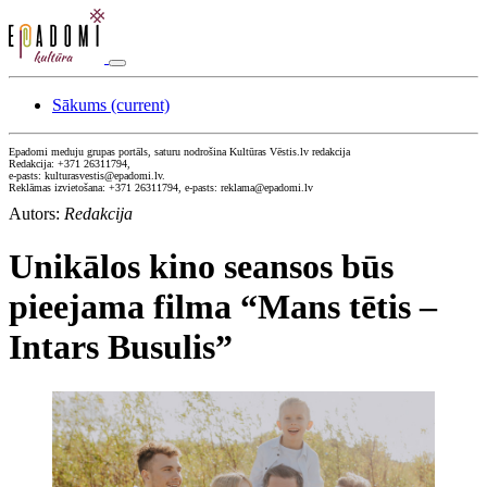
Sākums
(current)
Epadomi meduju grupas portāls, saturu nodrošina Kultūras Vēstis.lv redakcija
Redakcija: +371 26311794,
e-pasts: kulturasvestis@epadomi.lv.
Reklāmas izvietošana: +371 26311794, e-pasts: reklama@epadomi.lv
Autors:
Redakcija
Unikālos kino seansos būs
pieejama filma “Mans tētis –
Intars Busulis”