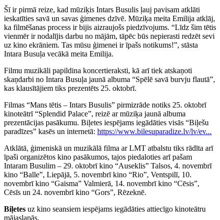
Šī ir pirmā reize, kad mūziķis Intars Busulis ļauj pavisam atklāti
ieskatīties savā un savas ģimenes dzīvē. Mūziķa meita Emilija atklāj,
ka filmēšanas process ir bijis aizraujošs piedzīvojums. “Līdz šim tētis
vienmēr ir nodalījis darbu no mājām, tāpēc būs nepierasti redzēt sevi
uz kino ekrāniem. Tas mūsu ģimenei ir īpašs notikums!”, stāsta
Intara Busuļa vecākā meita Emilija.
Filmu muzikāli papildina koncertieraksti, kā arī tiek atskaņoti
skaņdarbi no Intara Busuļa jaunā albuma “Spēlē savā burvju flautā”,
kas klausītājiem tiks prezentēts 25. oktobrī.
Filmas “Mans tētis – Intars Busulis” pirmizrāde notiks 25. oktobrī
kinoteātrī “Splendid Palace”, reizē ar mūziķa jaunā albuma
prezentācijas pasākumu. Biļetes iespējams iegādāties visās “Biļešu
paradīzes” kasēs un internetā:
https://www.bilesuparadize.lv/lv/ev...
Atklātā, ģimeniskā un muzikālā filma ar LMT atbalstu tiks rādīta arī
īpaši organizētos kino pasākumos, tajos piedaloties arī pašam
Intaram Busulim – 29. oktobrī kino “Auseklis” Talsos, 4. novembrī
kino “Balle”, Liepājā, 5. novembrī kino “Rio”, Ventspilī, 10.
novembrī kino “Gaisma” Valmierā, 14. novembrī kino “Cēsis”,
Cēsīs un 24. novembrī kino “Gors”, Rēzeknē.
Biļetes
uz kino seansiem iespējams iegādāties attiecīgo kinoteātru
mājaslapās.