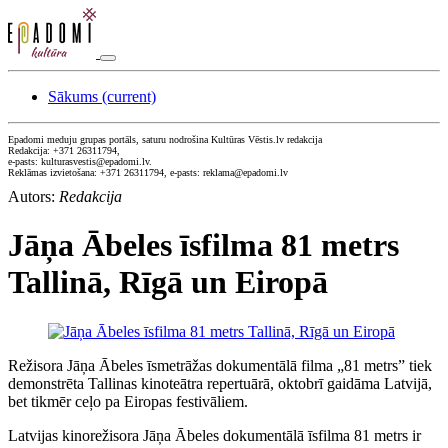
Sākums
(current)
Epadomi meduju grupas portāls, saturu nodrošina Kultūras Vēstis.lv redakcija
Redakcija: +371 26311794,
e-pasts: kulturasvestis@epadomi.lv.
Reklāmas izvietošana: +371 26311794, e-pasts: reklama@epadomi.lv
Autors:
Redakcija
Jāņa Ābeles īsfilma 81 metrs
Tallinā, Rīgā un Eiropā
Režisora Jāņa Ābeles īsmetrāžas dokumentālā filma „81 metrs” tiek
demonstrēta Tallinas kinoteātra repertuārā, oktobrī gaidāma Latvijā,
bet tikmēr ceļo pa Eiropas festivāliem.
Latvijas kinorežisora Jāņa Ābeles dokumentālā īsfilma 81 metrs ir