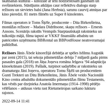
skatīšanās kultūrai – kinozālē ar lēni nodziestošām gaismām un
svešiniekiem. Stāstījums atklājas caur reflektīvu dialogu starp
režisoru un sievietes balsi (Jana Herbsta), sarunu caurvij atmiņas par
kino pieredzi. 81 metrs filmēts uz Super 8 kinolentes.
Filmas operators ir Toms Šķēle, producente – Dita Birkenšteina,
montāžas režisore – Madara Didrihsone, skaņu režisors – Ernests
Ansons. Scenārijs rakstīts Ventspils Starptautiskajā rakstnieku un
tulkotāju mājā, filma tapusi ar VKKF finansiālu atbalstu un
pateicoties uzņēmumu BBRental un BBPostHouse neatsveramajai
palīdzībai.
Režisors
Jānis Ābele kinorežijā debitēja ar spēles īsfilmu Augstāk
par zemi (2015), tai sekoja pilnmetrāžas debija 7 miljardi gadu pirms
pasaules gala (2018) un Jāņa Joņeva romāna Jelgava ‘94 adaptācija
kinoekrānam (2019). Pašlaik, turpinot sadarbību ar rakstnieku un
dramaturgu Jāni Joņevu, operatoru Tomu Šķēli un producentiem
Gunti Trekteri un Ditu Birkenšteinu, Jānis Ābele veido Nacionālā
Kino centra atbalstītu dokumentālo pilnmetrāžas filmu Testaments,
kas vēstīs par dzejnieka Anatola Imermaņa (1914–1998) pēdējo
vēlēšanos – atdusas vietu rast Rietumeiropas sarkano lukturu
rajonos.
2022-09-14 11:41