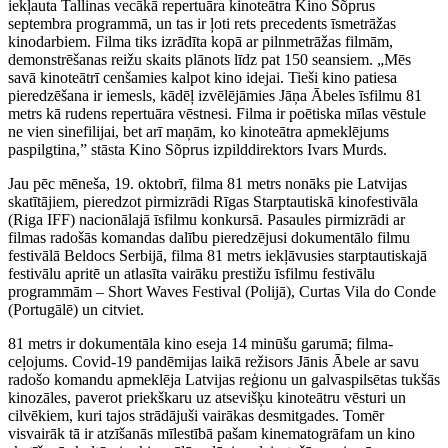
iekļauta Tallinas vecākā repertuāra kinoteātra Kino Sõprus
septembra programmā, un tas ir ļoti rets precedents īsmetrāžas
kinodarbiem. Filma tiks izrādīta kopā ar pilnmetrāžas filmām,
demonstrēšanas reižu skaits plānots līdz pat 150 seansiem. „Mēs
savā kinoteātrī cenšamies kalpot kino idejai. Tieši kino patiesa
pieredzēšana ir iemesls, kādēļ izvēlējāmies Jāņa Ābeles īsfilmu 81
metrs kā rudens repertuāra vēstnesi. Filma ir poētiska mīlas vēstule
ne vien sinefilijai, bet arī maņām, ko kinoteātra apmeklējums
paspilgtina,” stāsta Kino Sõprus izpilddirektors Ivars Murds.
Jau pēc mēneša, 19. oktobrī, filma 81 metrs nonāks pie Latvijas
skatītājiem, pieredzot pirmizrādi Rīgas Starptautiskā kinofestivāla
(Riga IFF) nacionālajā īsfilmu konkursā. Pasaules pirmizrādi ar
filmas radošās komandas dalību pieredzējusi dokumentālo filmu
festivālā Beldocs Serbijā, filma 81 metrs iekļāvusies starptautiskajā
festivālu apritē un atlasīta vairāku prestižu īsfilmu festivālu
programmām – Short Waves Festival (Polijā), Curtas Vila do Conde
(Portugālē) un citviet.
81 metrs ir dokumentāla kino eseja 14 minūšu garumā; filma-
ceļojums. Covid-19 pandēmijas laikā režisors Jānis Ābele ar savu
radošo komandu apmeklēja Latvijas reģionu un galvaspilsētas tukšās
kinozāles, paverot priekškaru uz atsevišķu kinoteātru vēsturi un
cilvēkiem, kuri tajos strādājuši vairākas desmitgades. Tomēr
visvairāk tā ir atzīšanās mīlestībā pašam kinematogrāfam un kino