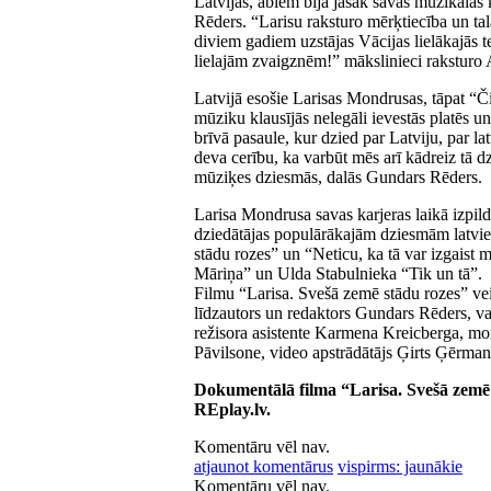
Latvijas, abiem bija jāsāk savas muzikālās
Rēders. “Larisu raksturo mērķtiecība un tala
diviem gadiem uzstājas Vācijas lielākajās 
lielajām zvaigznēm!” mākslinieci raksturo 
Latvijā esošie Larisas Mondrusas, tāpat “Či
mūziku klausījās nelegāli ievestās platēs un 
brīvā pasaule, kur dzied par Latviju, par lat
deva cerību, ka varbūt mēs arī kādreiz tā d
mūziķes dziesmās, dalās Gundars Rēders.
Larisa Mondrusa savas karjeras laikā izpild
dziedātājas populārākajām dziesmām latv
stādu rozes” un “Neticu, ka tā var izgaist
Māriņa” un Ulda Stabulnieka “Tik un tā”.
Filmu “Larisa. Svešā zemē stādu rozes” veid
līdzautors un redaktors Gundars Rēders, v
režisora asistente Karmena Kreicberga, mon
Pāvilsone, video apstrādātājs Ģirts Ģērmani
Dokumentālā filma “Larisa. Svešā zemē 
REplay.lv.
Komentāru vēl nav.
atjaunot komentārus
vispirms: jaunākie
Komentāru vēl nav.