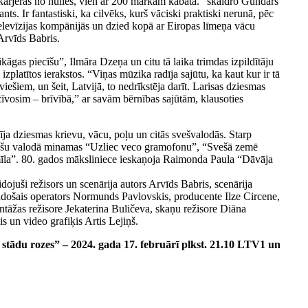
 karjeras no nulles, vien ar 200 markām kabatā.” skaidro Gundars
nts. Ir fantastiski, ka cilvēks, kurš vāciski praktiski nerunā, pēc
televīzijas kompānijās un dzied kopā ar Eiropas līmeņa vācu
Arvīds Babris.
kāgas piecīšu”, Ilmāra Dzeņa un citu tā laika trimdas izpildītāju
izplatītos ierakstos. “Viņas mūzika radīja sajūtu, ka kaut kur ir tā
viešiem, un šeit, Latvijā, to nedrīkstēja darīt. Larisas dziesmas
zīvosim – brīvībā,” ar savām bērnības sajūtām, klausoties
īja dziesmas krievu, vācu, poļu un citās svešvalodās. Starp
iešu valodā minamas “Uzliec veco gramofonu”, “Svešā zemē
 mīla”. 80. gados māksliniece ieskaņoja Raimonda Paula “Dāvāja
ojuši režisors un scenārija autors Arvīds Babris, scenārija
adošais operators Normunds Pavlovskis, producente Ilze Circene,
tāžas režisore Jekaterina Buličeva, skaņu režisore Diāna
s un video grafiķis Artis Lejiņš.
stādu rozes” – 2024. gada 17. februārī plkst. 21.10 LTV1 un