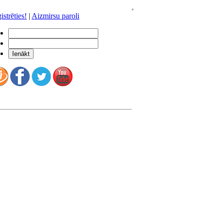
istrēties!
|
Aizmirsu paroli