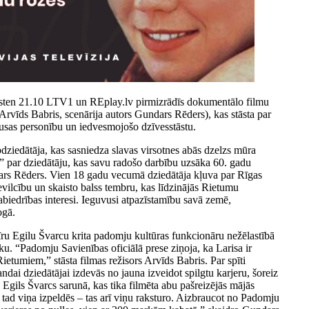
lksten 21.10 LTV1 un REplay.lv pirmizrādīs dokumentālo filmu
Arvīds Babris, scenārija autors Gundars Rēders), kas stāsta par
rusas personību un iedvesmojošo dzīvesstāstu.
ziedātāja, kas sasniedza slavas virsotnes abās dzelzs mūra
” par dziedātāju, kas savu radošo darbību uzsāka 60. gadu
ndars Rēders. Vien 18 gadu vecumā dziedātāja kļuva par Rīgas
ievilcību un skaisto balss tembru, kas līdzinājās Rietumu
abiedrības interesi. Ieguvusi atpazīstamību savā zemē,
ogā.
ru Egilu Švarcu krita padomju kultūras funkcionāru nežēlastībā
u. “Padomju Savienības oficiālā prese ziņoja, ka Larisa ir
ietumiem,” stāsta filmas režisors Arvīds Babris. Par spīti
ndai dziedātājai izdevās no jauna izveidot spilgtu karjeru, šoreiz
 Egils Švarcs sarunā, kas tika filmēta abu pašreizējās mājās
 tad viņa izpeldēs – tas arī viņu raksturo. Aizbraucot no Padomju