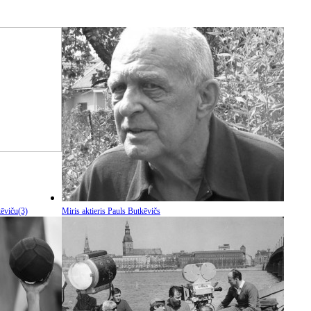
kēviču
(3)
Miris aktieris Pauls Butkēvičs