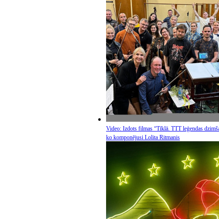
Video: Izdots filmas “Tīklā. TTT leģendas dzimš
ko komponējusi Lolita Ritmanis