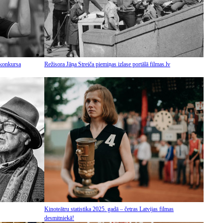
 konkursa
Režisora Jāņa Streiča piemiņas izlase portālā filmas.lv
Kinoteātru statistika 2025. gadā – četras Latvijas filmas
desmitniekā!