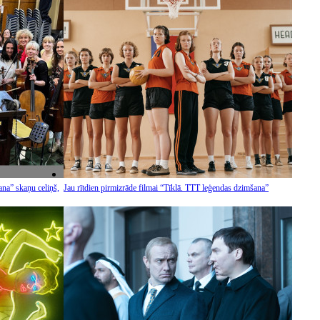
ana” skaņu celiņš,
Jau rītdien pirmizrāde filmai “Tīklā. TTT leģendas dzimšana”