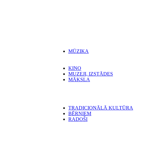
MŪZIKA
KINO
MUZEJI, IZSTĀDES
MĀKSLA
TRADICIONĀLĀ KULTŪRA
BĒRNIEM
RADOŠI