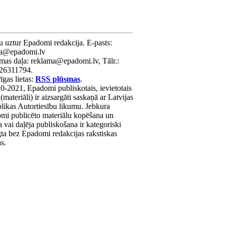
u uztur Epadomi redakcija. E-pasts:
ra@epadomi.lv
mas daļa: reklama@epadomi.lv, Tālr.:
26311794.
gas lietas:
RSS plūsmas
.
0-2021, Epadomi publiskotais, ievietotais
 (materiāli) ir aizsargāti saskaņā ar Latvijas
likas Autortiesību likumu. Jebkura
mi publicēto materiālu kopēšana un
a vai daļēja publiskošana ir kategoriski
gta bez Epadomi redakcijas rakstiskas
as.