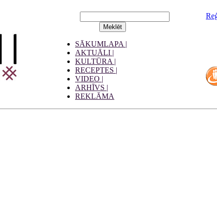
Reģ
SĀKUMLAPA |
AKTUĀLI |
KULTŪRA |
RECEPTES |
VIDEO |
ARHĪVS |
REKLĀMA