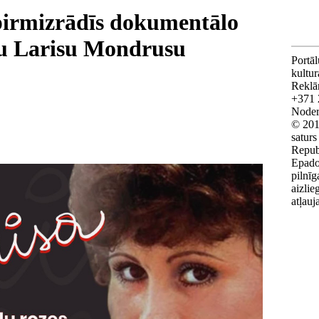
 pirmizrādīs dokumentālo
ju Larisu Mondrusu
Portāl
kultu
Reklā
+371 
Noderī
© 201
saturs
Repub
Epado
pilnīg
aizlie
atļauj