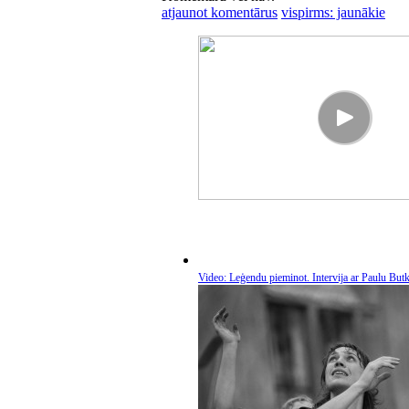
atjaunot komentārus
vispirms: jaunākie
Video: Leģendu pieminot. Intervija ar Paulu But