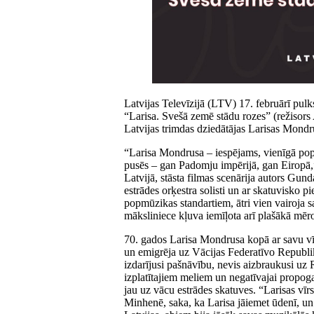
Latvijas Televīzijā (LTV) 17. februārī pu
“Larisa. Svešā zemē stādu rozes” (režisors 
Latvijas trimdas dziedātājas Larisas Mond
“Larisa Mondrusa – iespējams, vienīgā popd
pusēs – gan Padomju impērijā, gan Eiropā,
Latvijā, stāsta filmas scenārija autors Gu
estrādes orķestra solisti un ar skatuvisko p
popmūzikas standartiem, ātri vien vairoja s
māksliniece kļuva iemīļota arī plašākā mēr
70. gados Larisa Mondrusa kopā ar savu vī
un emigrēja uz Vācijas Federatīvo Republik
izdarījusi pašnāvību, nevis aizbraukusi uz R
izplatītajiem meliem un negatīvajai propoga
jau uz vācu estrādes skatuves. “Larisas vīrs
Minhenē, saka, ka Larisa jāiemet ūdenī, un