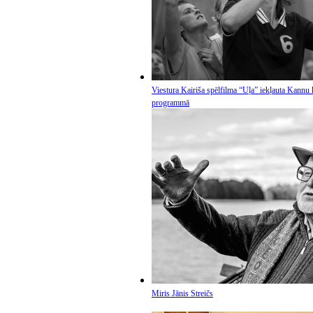
Viestura Kairiša spēlfilma “Uļa” iekļauta Kannu
programmā
Miris Jānis Streičs