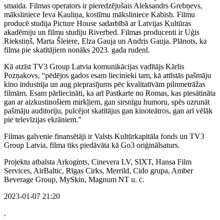
smaida. Filmas operators ir pieredzējušais Aleksandrs Grebņevs,
māksliniece Ieva Kauliņa, kostīmu māksliniece Kabish. Filmu
producē studija Picture House sadarbībā ar Latvijas Kultūras
akadēmiju un filmu studiju Riverbed. Filmas producenti ir Uģis
Riekstiņš, Marta Šleiere, Elza Gauja un Andris Gauja. Plānots, ka
filma pie skatītājiem nonāks 2023. gada rudenī.
Kā atzīst TV3 Group Latvia komunikācijas vadītājs Kārlis
Pozņakovs, “pēdējos gados esam liecinieki tam, kā attīstās pašmāju
kino industrija un aug pieprasījums pēc kvalitatīvām pilnmetrāžas
filmām. Esam pārliecināti, ka arī Pastkarte no Romas, kas piesātināta
gan ar aizkustinošiem mirkļiem, gan sirsnīgu humoru, spēs uzrunāt
pašmāju auditoriju, pulcējot skatītājus gan kinoteātros, gan arī vēlāk
pie televīzijas ekrāniem.”
Filmas galvenie finansētāji ir Valsts Kultūrkapitāla fonds un TV3
Group Latvia, filma tiks piedāvāta kā Go3 oriģinālsaturs.
Projektu atbalsta Arkogints, Cinevera LV, SIXT, Hansa Film
Services, AirBaltic, Rīgas Cirks, Merrild, Cido grupa, Amber
Beverage Group, MySkin, Magnum NT u. c.
2023-01-07 21:20