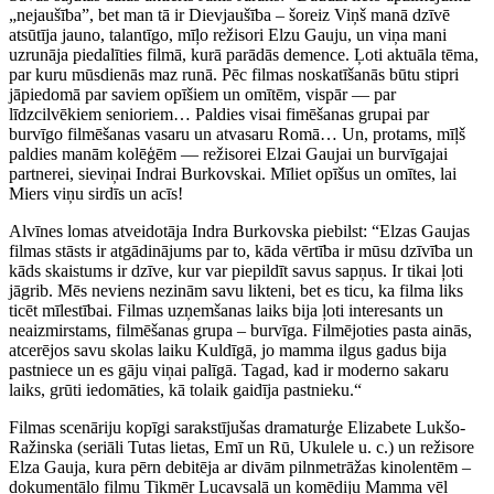
„nejaušība”, bet man tā ir Dievjaušība – šoreiz Viņš manā dzīvē
atsūtīja jauno, talantīgo, mīļo režisori Elzu Gauju, un viņa mani
uzrunāja piedalīties filmā, kurā parādās demence. Ļoti aktuāla tēma,
par kuru mūsdienās maz runā. Pēc filmas noskatīšanās būtu stipri
jāpiedomā par saviem opīšiem un omītēm, vispār — par
līdzcilvēkiem senioriem… Paldies visai fimēšanas grupai par
burvīgo filmēšanas vasaru un atvasaru Romā… Un, protams, mīļš
paldies manām kolēģēm — režisorei Elzai Gaujai un burvīgajai
partnerei, sieviņai Indrai Burkovskai. Mīliet opīšus un omītes, lai
Miers viņu sirdīs un acīs!
Alvīnes lomas atveidotāja Indra Burkovska piebilst: “Elzas Gaujas
filmas stāsts ir atgādinājums par to, kāda vērtība ir mūsu dzīvība un
kāds skaistums ir dzīve, kur var piepildīt savus sapņus. Ir tikai ļoti
jāgrib. Mēs neviens nezinām savu likteni, bet es ticu, ka filma liks
ticēt mīlestībai. Filmas uzņemšanas laiks bija ļoti interesants un
neaizmirstams, filmēšanas grupa – burvīga. Filmējoties pasta ainās,
atcerējos savu skolas laiku Kuldīgā, jo mamma ilgus gadus bija
pastniece un es gāju viņai palīgā. Tagad, kad ir moderno sakaru
laiks, grūti iedomāties, kā tolaik gaidīja pastnieku.“
Filmas scenāriju kopīgi sarakstījušas dramaturģe Elizabete Lukšo-
Ražinska (seriāli Tutas lietas, Emī un Rū, Ukulele u. c.) un režisore
Elza Gauja, kura pērn debitēja ar divām pilnmetrāžas kinolentēm –
dokumentālo filmu Tikmēr Lucavsalā un komēdiju Mamma vēl