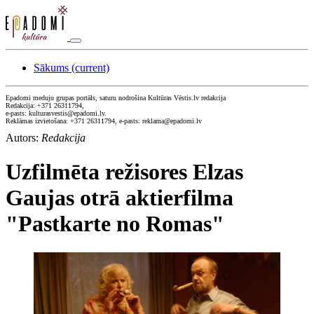
Sākums
(current)
Epadomi meduju grupas portāls, saturu nodrošina Kultūras Vēstis.lv redakcija
Redakcija: +371 26311794,
e-pasts: kulturasvestis@epadomi.lv.
Reklāmas izvietošana: +371 26311794, e-pasts: reklama@epadomi.lv
Autors:
Redakcija
Uzfilmēta režisores Elzas
Gaujas otrā aktierfilma
"Pastkarte no Romas"