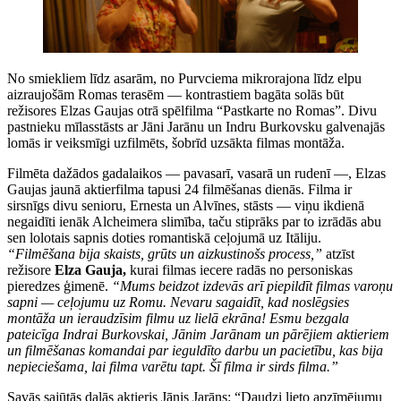
No smiekliem līdz asarām, no Purvciema mikrorajona līdz elpu
aizraujošām Romas terasēm — kontrastiem bagāta solās būt
režisores Elzas Gaujas otrā spēlfilma “Pastkarte no Romas”. Divu
pastnieku mīlasstāsts ar Jāni Jarānu un Indru Burkovsku galvenajās
lomās ir veiksmīgi uzfilmēts, šobrīd uzsākta filmas montāža.
Filmēta dažādos gadalaikos — pavasarī, vasarā un rudenī —, Elzas
Gaujas jaunā aktierfilma tapusi 24 filmēšanas dienās. Filma ir
sirsnīgs divu senioru, Ernesta un Alvīnes, stāsts — viņu ikdienā
negaidīti ienāk Alcheimera slimība, taču stiprāks par to izrādās abu
sen lolotais sapnis doties romantiskā ceļojumā uz Itāliju.
“Filmēšana bija skaists, grūts un aizkustinošs process,”
atzīst
režisore
Elza Gauja,
kurai filmas iecere radās no personiskas
pieredzes ģimenē.
“Mums beidzot izdevās arī piepildīt filmas varoņu
sapni — ceļojumu uz Romu. Nevaru sagaidīt, kad noslēgsies
montāža un ieraudzīsim filmu uz lielā ekrāna! Esmu bezgala
pateicīga Indrai Burkovskai, Jānim Jarānam un pārējiem aktieriem
un filmēšanas komandai par ieguldīto darbu un pacietību, kas bija
nepieciešama, lai filma varētu tapt. Šī filma ir sirds filma.”
Savās sajūtās dalās aktieris Jānis Jarāns: “Daudzi lieto apzīmējumu