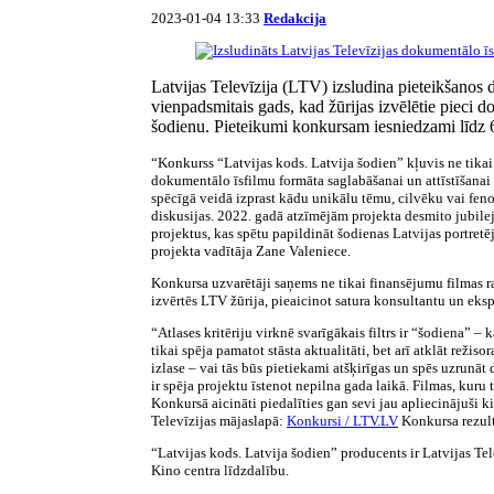
2023-01-04 13:33
Redakcija
Latvijas Televīzija (LTV) izsludina pieteikšanos
vienpadsmitais gads, kad žūrijas izvēlētie pieci d
šodienu. Pieteikumi konkursam iesniedzami līdz 6
“Konkurss “Latvijas kods. Latvija šodien” kļuvis ne tikai
dokumentālo īsfilmu formāta saglabāšanai un attīstīšanai 
spēcīgā veidā izprast kādu unikālu tēmu, cilvēku vai feno
diskusijas. 2022. gadā atzīmējām projekta desmito jubilej
projektus, kas spētu papildināt šodienas Latvijas portre
projekta vadītāja Zane Valeniece.
Konkursa uzvarētāji saņems ne tikai finansējumu filmas rad
izvērtēs LTV žūrija, pieaicinot satura konsultantu un eks
“Atlases kritēriju virknē svarīgākais filtrs ir “šodiena” – 
tikai spēja pamatot stāsta aktualitāti, bet arī atklāt režis
izlase – vai tās būs pietiekami atšķirīgas un spēs uzrunāt
ir spēja projektu īstenot nepilna gada laikā. Filmas, kuru
Konkursā aicināti piedalīties gan sevi jau apliecinājuši 
Televīzijas mājaslapā:
Konkursi / LTV.LV
Konkursa rezultā
“Latvijas kods. Latvija šodien” producents ir Latvijas Tele
Kino centra līdzdalību.