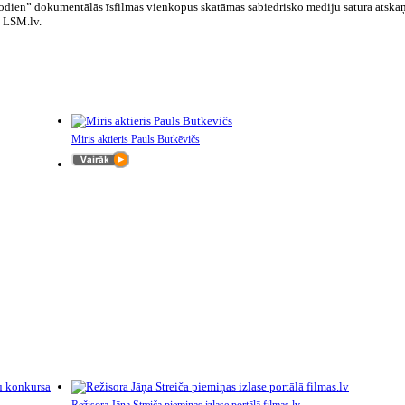
 šodien” dokumentālās īsfilmas vienkopus skatāmas sabiedrisko mediju satura atska
ā LSM.lv.
Miris aktieris Pauls Butkēvičs
Režisora Jāņa Streiča piemiņas izlase portālā filmas.lv