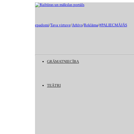
epadomi
/
Tava virtuve
/
Arhīvs
/
Reklāma
/
#PALIECMĀJĀS
GRĀMATNIECĪBA
TEĀTRI