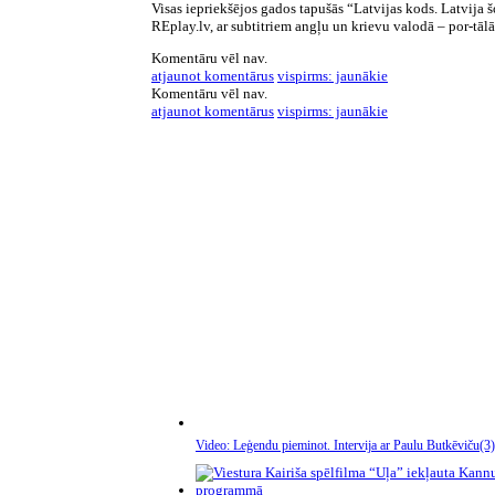
Visas iepriekšējos gados tapušās “Latvijas kods. Latvija
REplay.lv, ar subtitriem angļu un krievu valodā – por-tāl
Komentāru vēl nav.
atjaunot komentārus
vispirms: jaunākie
Komentāru vēl nav.
atjaunot komentārus
vispirms: jaunākie
Video: Leģendu pieminot. Intervija ar Paulu Butkēviču
(3)