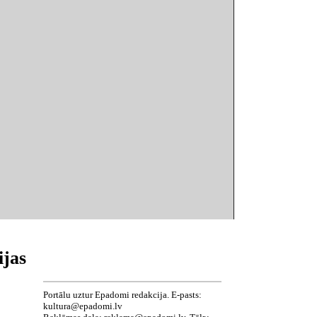
ijas
Portālu uztur Epadomi redakcija. E-pasts:
kultura@epadomi.lv