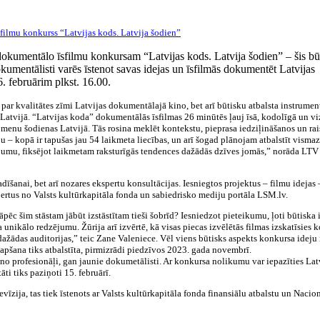
 dokumentālo īsfilmu konkursam “Latvijas kods. Latvija šodien” – šis bū
okumentālisti varēs īstenot savas idejas un īsfilmās dokumentēt Latvijas
. februārim plkst. 16.00.
 par kvalitātes zīmi Latvijas dokumentālajā kino, bet arī būtisku atbalsta instrumen
Latvijā. “Latvijas koda” dokumentālās īsfilmas 26 minūtēs ļauj īsā, kodolīgā un vi
menu šodienas Latvijā. Tās rosina meklēt kontekstu, pieprasa iedziļināšanos un rai
u – kopā ir tapušas jau 54 laikmeta liecības, un arī šogad plānojam atbalstīt visma
tējumu, fiksējot laikmetam raksturīgās tendences dažādās dzīves jomās,” norāda LTV
īšanai, bet arī nozares ekspertu konsultācijas. Iesniegtos projektus – filmu idejas 
pertus no Valsts kultūrkapitāla fonda un sabiedrisko mediju portāla LSM.lv.
kāpēc šim stāstam jābūt izstāstītam tieši šobrīd? Iesniedzot pieteikumu, ļoti būtiska 
ora unikālo redzējumu. Žūrija arī izvērtē, kā visas piecas izvēlētās filmas izskatīsies 
 dažādas auditorijas,” teic Zane Valeniece. Vēl viens būtisks aspekts konkursa ideju
 tapšana tiks atbalstīta, pirmizrādi piedzīvos 2023. gada novembrī.
kino profesionāļi, gan jaunie dokumetālisti. Ar konkursa nolikumu var iepazīties Lat
ti tiks paziņoti 15. februārī.
vīzija, tas tiek īstenots ar Valsts kultūrkapitāla fonda finansiālu atbalstu un Nacio