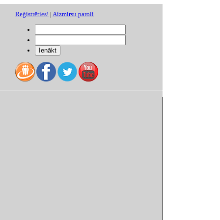
Reģistrēties!
|
Aizmirsu paroli