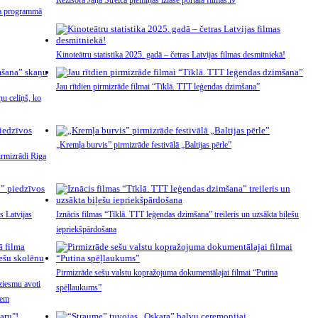
sa programmā
Kinoteātru statistika 2025. gadā – četras Latvijas filmas desmitniekā!
Jau rītdien pirmizrāde filmai “Tīklā. TTT leģendas dzimšana”
u celiņš, ko
„Kremļa burvis” pirmizrāde festivālā „Baltijas pērle”
irmizrādi Riga
s Latvijas
Iznācis filmas “Tīklā. TTT leģendas dzimšana” treileris un uzsākta biļešu
iepriekšpārdošana
Pirmizrāde sešu valstu kopražojuma dokumentālajai filmai “Putina
ziesmu avoti
spēļlaukums”
iem