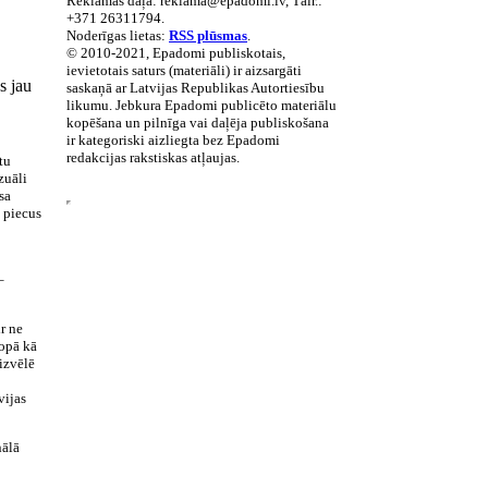
Reklāmas daļa: reklama@epadomi.lv, Tālr.:
+371 26311794.
Noderīgas lietas:
RSS plūsmas
.
© 2010-2021, Epadomi publiskotais,
ievietotais saturs (materiāli) ir aizsargāti
s jau
saskaņā ar Latvijas Republikas Autortiesību
likumu. Jebkura Epadomi publicēto materiālu
kopēšana un pilnīga vai daļēja publiskošana
ir kategoriski aizliegta bez Epadomi
redakcijas rakstiskas atļaujas.
tu
zuāli
sa
z piecus
–
ir ne
kopā kā
 izvēlē
vijas
nālā