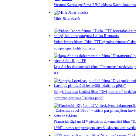
Viestura Kairiša spēlfilma “Uļa” iekļauta Kannu konkur
Miris Jānis Streičs
Video: Izdots filmas “Tīklā. TTT leģendas dzimšana” skaņ
komponējusi Lolita Ritmanis
Jāņa Ābeles dokumentālā filma “Testaments” piedzīvos p
IFF
Sergeja Lozņicas jaunākā filma “Divi prokurori” piedzīvo
pirmizrādi festivālā "Baltijas pērle"
Pirmizrādi Rīgā un LTV piedzīvos dokumentālā filma “D
1866” – stāsts par pirmajiem latviešu skolēnu koru svētk