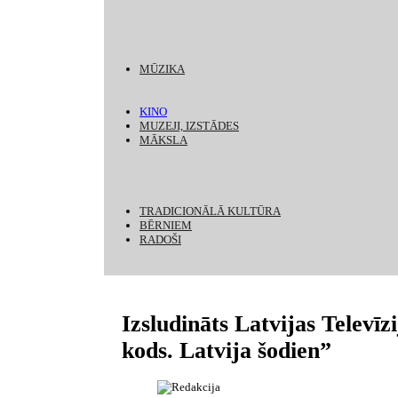
MŪZIKA
KINO
MUZEJI, IZSTĀDES
MĀKSLA
TRADICIONĀLĀ KULTŪRA
BĒRNIEM
RADOŠI
Izsludināts Latvijas Televī
kods. Latvija šodien”