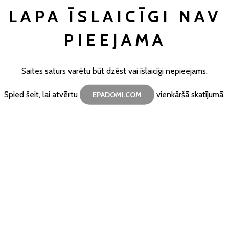
LAPA ĪSLAICĪGI NAV
PIEEJAMA
Saites saturs varētu būt dzēst vai īslaicīgi nepieejams.
Spied šeit, lai atvērtu
vienkāršā skatījumā.
EPADOMI.COM