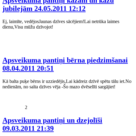
Apsveikuma pantiņi kāzām un kāzu
jubilejām
24.05.2011 12:12
Ej, laimīte, vedējosJaunas dzīves sācējiem!Lai netrūka laimes
dienu,Visu mūžu dzīvojot!
Apsveikuma pantiņi bērna piedzimšanai
08.04.2011 20:51
Kā balta puķe bērns ir uzziedējis,Lai kādreiz dzīvē spētu tālu iet.No
nedienām, no salta dzīves vēja -Šo mazo dvēselīti sargājiet!
2
Apsveikuma pantiņi un dzejolīši
09.03.2011 21:39