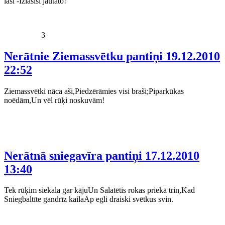
lasi -Izlasīsi jautāto!
3
Nerātnie Ziemassvētku pantiņi
19.12.2010
22:52
Ziemassvētki nāca aši,Piedzērāmies visi braši;Piparkūkas
noēdām,Un vēl rūķi noskuvām!
Nerātnā sniegavīra pantiņi
17.12.2010
13:40
Tek rūķim siekala gar kājuUn Salatētis rokas priekā trin,Kad
Sniegbaltīte gandrīz kailaAp egli draiski svētkus svin.