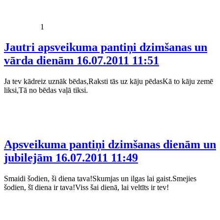
1
Jautri apsveikuma pantiņi dzimšanas un
vārda dienām
16.07.2011 11:51
Ja tev kādreiz uznāk bēdas,Raksti tās uz kāju pēdasKā to kāju zemē
liksi,Tā no bēdas vaļā tiksi.
Apsveikuma pantiņi dzimšanas dienām un
jubilejām
16.07.2011 11:49
Smaidi šodien, ši diena tava!Skumjas un ilgas lai gaist.Smejies
šodien, šī diena ir tava!Viss šai dienā, lai veltīts ir tev!