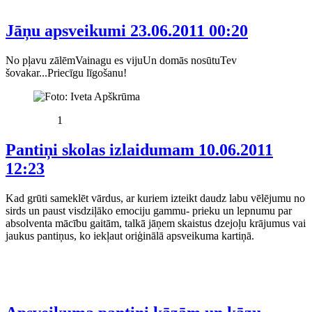
Jāņu apsveikumi
23.06.2011 00:20
No pļavu zālēmVainagu es vijuUn domās nosūtuTev
šovakar...Priecīgu līgošanu!
1
Pantiņi skolas izlaidumam
10.06.2011
12:23
Kad grūti sameklēt vārdus, ar kuriem izteikt daudz labu vēlējumu no
sirds un paust visdziļāko emociju gammu- prieku un lepnumu par
absolventa mācību gaitām, talkā jāņem skaistus dzejoļu krājumus vai
jaukus pantiņus, ko iekļaut oriģinālā apsveikuma kartiņā.