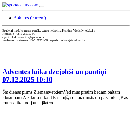
Sākums
(current)
Epadomi meduju grupas portāls, saturu nodrošina Kultūras Vēstis.lv redakcija
Redakcija: +371 26311794,
e-pasts: kulturasvestis@epadomi.lv.
Reklāmas izvietošana: +371 26311794, e-pasts: reklama@epadomi.lv
Adventes laika dzejolīši un pantiņi
07.12.2025 10:10
Šīs dienas pirms ZiemassvētkiemVed mūs pretim kādam baltam
klusumam,Aiz kura ir kaut kas mīļš, sen aizmirsts un pazaudēts,Kas
mums atkal no jauna jāatrod.