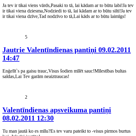
Ja tev ir tikai viens vārds,Pasaki to tā, lai kādam ar to būtu labi!Ja tev
ir tikai viena dziesma,Nodziedi to tā, lai kādam ar to būtu silti!Ja tev
ir tikai viena dzīve,Tad nodzīvo to tā,Lai kāds ar to būtu laimīgs!
5
Jautrie Valentīndienas pantiņi
09.02.2011
14:47
Enģelīt`s pa gaisu trauc,Visus šodien mīlēt sauc!Mīlestības bultas
saldas,Lai Tev garām neaiztraucas!
2
Valentīndienas apsveikuma pantiņi
08.02.2011 12:30
Tu man jautā ko es mīlu?Es tev varu pateikt to -visus pirmos burtus