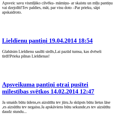
Apsveic savu vismīļāko cilvēku- māmiņu- ar skaistu un mīļu pantiņu
vai dzejolīti!Tev paldies, māt, par visu doto –Par prieku, sāpi
apskaidroto.
Lieldienu pantiņi
19.04.2014 18:54
Glabāsim Lieldienu saulīti sirdīs,Lai pazūd tumsa, kas dvēseli
tirdī!Prieka pilnas Lieldienas!
Apsveikuma pantiņi otrai pusītei
mīlestības svētkos
14.02.2014 12:47
Ja smaids būtu ūdens,es aizsūtītu tev jūru.Ja skūpsts būtu lietus lāse
,es aizsūtītu tev negaisu.Ja apskāviens būtu sekunde,es tev aizsūtītu
daudz stundu...