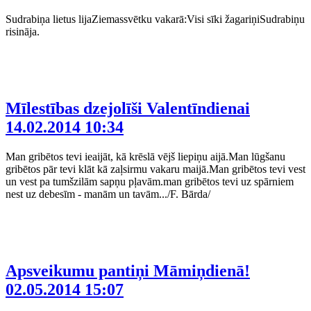
Sudrabiņa lietus lijaZiemassvētku vakarā:Visi sīki žagariņiSudrabiņu
risināja.
Mīlestības dzejolīši Valentīndienai
14.02.2014 10:34
Man gribētos tevi ieaijāt, kā krēslā vējš liepiņu aijā.Man lūgšanu
gribētos pār tevi klāt kā zaļsirmu vakaru maijā.Man gribētos tevi vest
un vest pa tumšzilām sapņu pļavām.man gribētos tevi uz spārniem
nest uz debesīm - manām un tavām.../F. Bārda/
Apsveikumu pantiņi Māmiņdienā!
02.05.2014 15:07