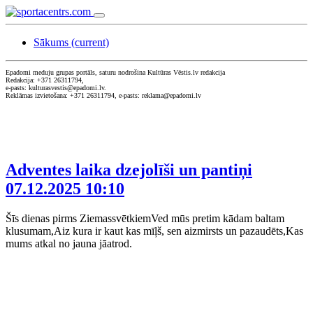
Sākums
(current)
Epadomi meduju grupas portāls, saturu nodrošina Kultūras Vēstis.lv redakcija
Redakcija: +371 26311794,
e-pasts: kulturasvestis@epadomi.lv.
Reklāmas izvietošana: +371 26311794, e-pasts: reklama@epadomi.lv
Adventes laika dzejolīši un pantiņi
07.12.2025 10:10
Šīs dienas pirms ZiemassvētkiemVed mūs pretim kādam baltam
klusumam,Aiz kura ir kaut kas mīļš, sen aizmirsts un pazaudēts,Kas
mums atkal no jauna jāatrod.