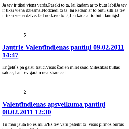
Ja tev ir tikai viens vārds,Pasaki to tā, lai kādam ar to būtu labi!Ja tev
ir tikai viena dziesma,Nodziedi to tā, lai kādam ar to būtu silti!Ja tev
ir tikai viena dzīve,Tad nodzīvo to tā,Lai kāds ar to būtu laimīgs!
5
Jautrie Valentīndienas pantiņi
09.02.2011
14:47
Enģelīt`s pa gaisu trauc,Visus šodien mīlēt sauc!Mīlestības bultas
saldas,Lai Tev garām neaiztraucas!
2
Valentīndienas apsveikuma pantiņi
08.02.2011 12:30
Tu man jautā ko es mīlu?Es tev varu pateikt to -visus pirmos burtus