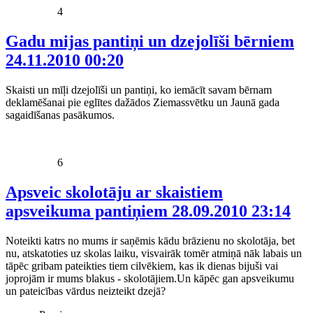
4
Gadu mijas pantiņi un dzejolīši bērniem
24.11.2010 00:20
Skaisti un mīļi dzejolīši un pantiņi, ko iemācīt savam bērnam
deklamēšanai pie eglītes dažādos Ziemassvētku un Jaunā gada
sagaidīšanas pasākumos.
6
Apsveic skolotāju ar skaistiem
apsveikuma pantiņiem
28.09.2010 23:14
Noteikti katrs no mums ir saņēmis kādu brāzienu no skolotāja, bet
nu, atskatoties uz skolas laiku, visvairāk tomēr atmiņā nāk labais un
tāpēc gribam pateikties tiem cilvēkiem, kas ik dienas bijuši vai
joprojām ir mums blakus - skolotājiem.Un kāpēc gan apsveikumu
un pateicības vārdus neizteikt dzejā?