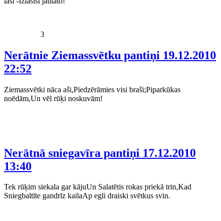
lasi -Izlasīsi jautāto!
3
Nerātnie Ziemassvētku pantiņi
19.12.2010
22:52
Ziemassvētki nāca aši,Piedzērāmies visi braši;Piparkūkas
noēdām,Un vēl rūķi noskuvām!
Nerātnā sniegavīra pantiņi
17.12.2010
13:40
Tek rūķim siekala gar kājuUn Salatētis rokas priekā trin,Kad
Sniegbaltīte gandrīz kailaAp egli draiski svētkus svin.