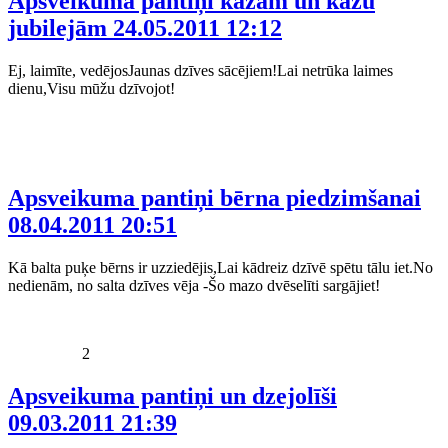
Apsveikuma pantiņi kāzām un kāzu
jubilejām
24.05.2011 12:12
Ej, laimīte, vedējosJaunas dzīves sācējiem!Lai netrūka laimes
dienu,Visu mūžu dzīvojot!
Apsveikuma pantiņi bērna piedzimšanai
08.04.2011 20:51
Kā balta puķe bērns ir uzziedējis,Lai kādreiz dzīvē spētu tālu iet.No
nedienām, no salta dzīves vēja -Šo mazo dvēselīti sargājiet!
2
Apsveikuma pantiņi un dzejolīši
09.03.2011 21:39