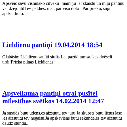
Apsveic savu vismīļāko cilvēku- māmiņu- ar skaistu un mīļu pantiņu
vai dzejolīti!Tev paldies, māt, par visu doto –Par prieku, sāpi
apskaidroto.
Lieldienu pantiņi
19.04.2014 18:54
Glabāsim Lieldienu saulīti sirdīs,Lai pazūd tumsa, kas dvēseli
tirdī!Prieka pilnas Lieldienas!
Apsveikuma pantiņi otrai pusītei
mīlestības svētkos
14.02.2014 12:47
Ja smaids būtu ūdens,es aizsūtītu tev jūru.Ja skūpsts būtu lietus lāse
,es aizsūtītu tev negaisu.Ja apskāviens būtu sekunde,es tev aizsūtītu
daudz stundu...