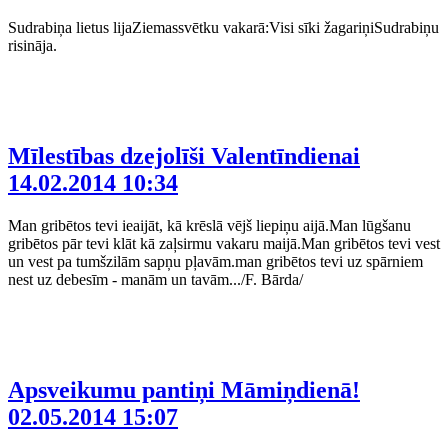
Sudrabiņa lietus lijaZiemassvētku vakarā:Visi sīki žagariņiSudrabiņu
risināja.
Mīlestības dzejolīši Valentīndienai
14.02.2014 10:34
Man gribētos tevi ieaijāt, kā krēslā vējš liepiņu aijā.Man lūgšanu
gribētos pār tevi klāt kā zaļsirmu vakaru maijā.Man gribētos tevi vest
un vest pa tumšzilām sapņu pļavām.man gribētos tevi uz spārniem
nest uz debesīm - manām un tavām.../F. Bārda/
Apsveikumu pantiņi Māmiņdienā!
02.05.2014 15:07