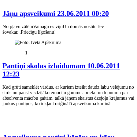
Jāņu apsveikumi
23.06.2011 00:20
No pļavu zālēmVainagu es vijuUn domās nosūtuTev
šovakar...Priecīgu līgošanu!
1
Pantiņi skolas izlaidumam
10.06.2011
12:23
Kad grūti sameklēt vārdus, ar kuriem izteikt daudz labu vēlējumu no
sirds un paust visdziļāko emociju gammu- prieku un lepnumu par
absolventa mācību gaitām, talkā jāņem skaistus dzejoļu krājumus vai
jaukus pantiņus, ko iekļaut oriģinālā apsveikuma kartiņā.