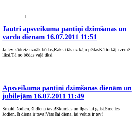
1
Jautri apsveikuma pantiņi dzimšanas un
vārda dienām
16.07.2011 11:51
Ja tev kādreiz uznāk bēdas,Raksti tās uz kāju pēdasKā to kāju zemē
liksi,Tā no bēdas vaļā tiksi.
Apsveikuma pantiņi dzimšanas dienām un
jubilejām
16.07.2011 11:49
Smaidi šodien, ši diena tava!Skumjas un ilgas lai gaist.Smejies
šodien, šī diena ir tava!Viss šai dienā, lai veltīts ir tev!