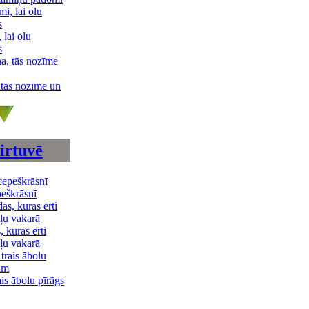
 lai olu
s
 tās nozīme un
irtuvē
peškrāsnī
 kuras ērti
ēļu vakarā
is ābolu pīrāgs