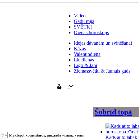
Video
Gadu mija
SVĒTKI
Dienas horoskops
Idejas dāvanām un svinēšanai
Kāzas
Valentīndiena
Lieldienas
Līgo & Jāņi
Ziemassvētki & Jaunais gads
Šobrīd topā
Meklējot komentāros, jāuzrāda vismaz viens
Kāds auto labāk p