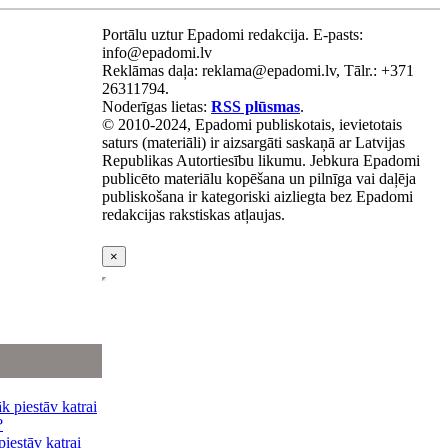
Portālu uztur Epadomi redakcija. E-pasts:
info@epadomi.lv
Reklāmas daļa: reklama@epadomi.lv, Tālr.: +371
26311794.
Noderīgas lietas:
RSS plūsmas
.
© 2010-2024, Epadomi publiskotais, ievietotais
saturs (materiāli) ir aizsargāti saskaņā ar Latvijas
Republikas Autortiesību likumu. Jebkura Epadomi
publicēto materiālu kopēšana un pilnīga vai daļēja
publiskošana ir kategoriski aizliegta bez Epadomi
redakcijas rakstiskas atļaujas.
×
iestāv katrai