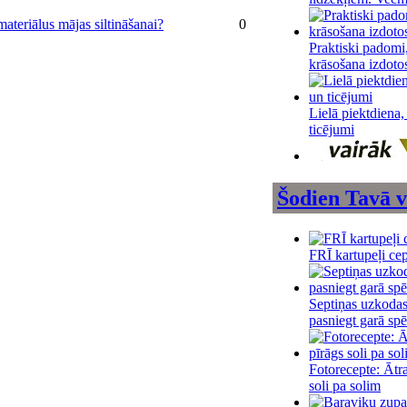
materiālus mājas siltināšanai?
0
Praktiski padomi,
krāsošana izdoto
Lielā piektdiena,
ticējumi
Šodien Tavā v
FRĪ kartupeļi ce
Septiņas uzkodas,
pasniegt garā sp
Fotorecepte: Ātra
soli pa solim