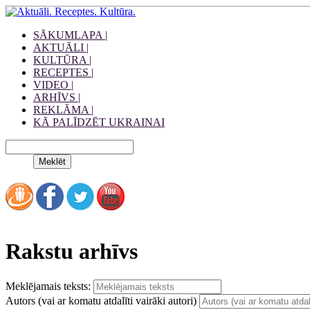
SĀKUMLAPA |
AKTUĀLI |
KULTŪRA |
RECEPTES |
VIDEO |
ARHĪVS |
REKLĀMA |
KĀ PALĪDZĒT UKRAINAI
Rakstu arhīvs
Meklējamais teksts:
Autors (vai ar komatu atdalīti vairāki autori)