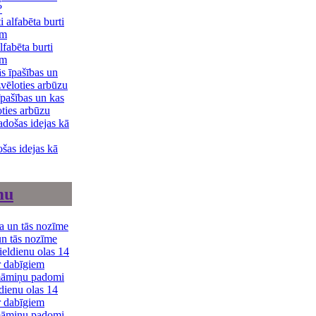
?
lfabēta burti
em
īpašības un kas
oties arbūzu
šas idejas kā
mu
un tās nozīme
dienu olas 14
r dabīgiem
māmiņu padomi