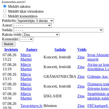
komentāra autors!
Meklēt rakstos
Meklēt tikai virsrakstos
Meklēt komentāros
Publicēts
Autori
Sadaļa
Raksta veids
Komentāri
Meklēt
Ievietots
Autors
Sadaļa
Veids
07.08.26
Mārcis
Ievas Akurate
Koncerti, festivāli
Ziņa
13:22
Martini
muzejā
07.08.26
Mārcis
Aicina uz kon
Koncerti, festivāli
Ziņa
13:19
Martini
dziedātājas Lo
07.08.26
Mārcis
GRĀMATNIECĪBA
Ziņa
Grāmata, kas ļ
13:15
Martini
07.08.26
Mārcis
Dzintaros izs
Koncerti, festivāli
Ziņa
12:55
Martini
dziesmu konce
07.08.26
Mārcis
Stratēģiskās s
IZKLAIDE
Ziņa
10:34
Martini
taktiskās gald
07.08.26
Tavavirtuve.lv
Bērniem
Ziņa
FRĪ kartupeļi
10:26