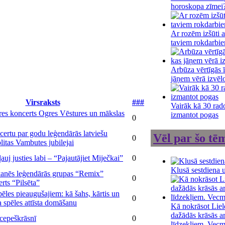
horoskopa zīmei
Ar rozēm izšūti a
taviem rokdarbi
Arbūza vērtīgās 
jāņem vērā izvēl
Virsraksts
###
Vairāk kā 30 rado
res koncerts Ogres Vēstures un mākslas
izmantot pogas
0
certu par godu leģendārās latviešu
Vēl par šo tē
0
litas Vambutes jubilejai
auj justies labi – “Pajautājiet Miječkai”
0
Klusā sestdiena 
kanēs leģendārās grupas “Remix”
0
rts “Pilsēta”
pēles pieaugušajiem: kā šahs, kārtis un
0
a spēles attīsta domāšanu
Kā nokrāsot Liel
dažādās krāsās a
 cepeškrāsnī
0
līdzekļiem. Vec