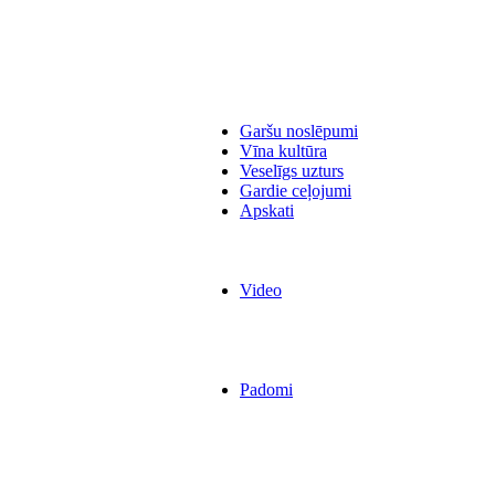
Garšu noslēpumi
Vīna kultūra
Veselīgs uzturs
Gardie ceļojumi
Apskati
Video
Padomi