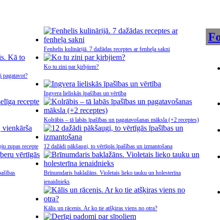
Fo
Fenhelis kulinārijā. 7 dažādas receptes ar fenheļa sakni
Ko tu zini par ķirbjiem?
i pagatavot?
Ingvera lieliskās īpašības un vērtība
Kolrābis – tā labās īpašības un pagatavošanas māksla (+2 receptes)
bju zupas recepte
12 dažādi pākšaugi, to vērtīgās īpašības un izmantošana
pašības
Brīnumdaris baklažāns. Violetais lieko tauku un holesterīna
ienaidnieks
Kālis un rācenis. Ar ko tie atšķiras viens no otra?