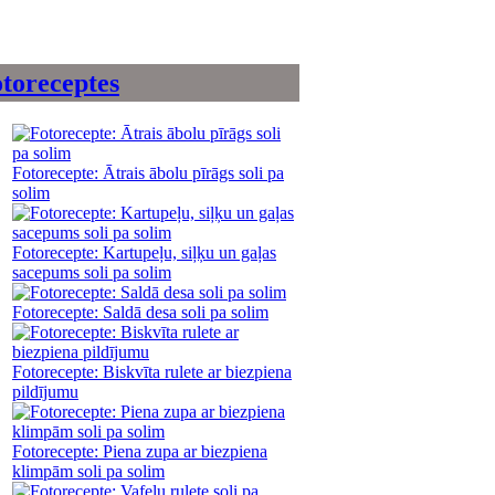
toreceptes
Fotorecepte: Ātrais ābolu pīrāgs soli pa
solim
Fotorecepte: Kartupeļu, siļķu un gaļas
sacepums soli pa solim
Fotorecepte: Saldā desa soli pa solim
Fotorecepte: Biskvīta rulete ar biezpiena
pildījumu
Fotorecepte: Piena zupa ar biezpiena
klimpām soli pa solim