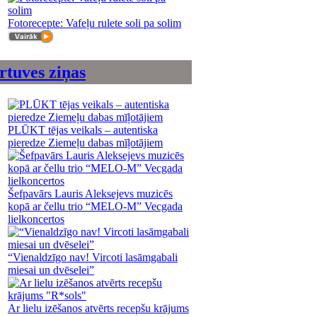
Fotorecepte: Vafeļu rulete soli pa solim
rtuves ziņas
PLŪKT tējas veikals – autentiska
pieredze Ziemeļu dabas mīļotājiem
Šefpavārs Lauris Aleksejevs muzicēs
kopā ar čellu trio “MELO-M” Vecgada
lielkoncertos
“Vienaldzīgo nav! Vircoti lasāmgabali
miesai un dvēselei”
Ar lielu izēšanos atvērts recepšu krājums