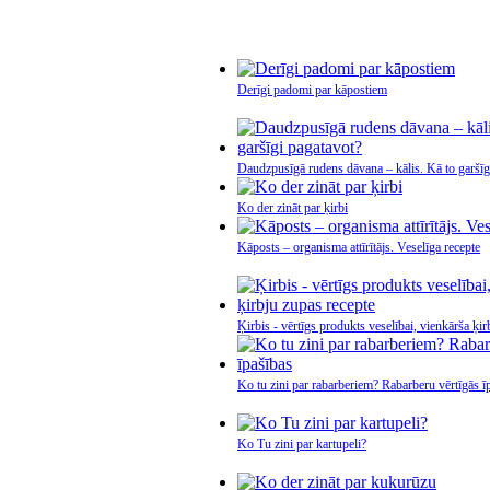
Derīgi padomi par kāpostiem
Daudzpusīgā rudens dāvana – kālis. Kā to garšīg
Ko der zināt par ķirbi
Kāposts – organisma attīrītājs. Veselīga recepte
Ķirbis - vērtīgs produkts veselībai, vienkārša ķir
Ko tu zini par rabarberiem? Rabarberu vērtīgās ī
Ko Tu zini par kartupeli?