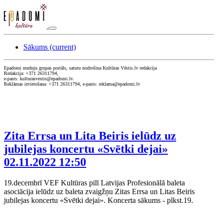
Sākums
(current)
Epadomi meduju grupas portāls, saturu nodrošina Kultūras Vēstis.lv redakcija
Redakcija: +371 26311794,
e-pasts: kulturasvestis@epadomi.lv.
Reklāmas izvietošana: +371 26311794, e-pasts: reklama@epadomi.lv
Zita Errsa un Lita Beiris ielūdz uz
jubilejas koncertu «Svētki dejai»
02.11.2022 12:50
19.decembrī VEF Kultūras pilī Latvijas Profesionālā baleta
asociācija ielūdz uz baleta zvaigžņu Zitas Errsa un Litas Beiris
jubilejas koncertu «Svētki dejai». Koncerta sākums - plkst.19.