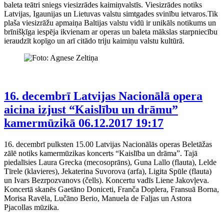
baleta teātri sniegs viesizrādes kaimiņvalstīs. Viesizrādes notiks
Latvijas, Igaunijas un Lietuvas valstu simtgades svinību ietvaros.Tik
plaša viesizrāžu apmaiņa Baltijas valstu vidū ir unikāls notikums un
brīnišķīga iespēja ikvienam ar operas un baleta mākslas starpniecību
ieraudzīt kopīgo un arī citādo triju kaimiņu valstu kultūrā.
16. decembrī Latvijas Nacionālā opera
aicina izjust “Kaislību un drāmu”
kamermūzikā
06.12.2017 19:17
16. decembrī pulksten 15.00 Latvijas Nacionālās operas Beletāžas
zālē notiks kamermūzikas koncerts “Kaislība un drāma”. Tajā
piedalīsies Laura Grecka (mecosoprāns), Guna Lallo (flauta), Lelde
Tīrele (klavieres), Jekaterina Suvorova (arfa), Ligita Spūle (flauta)
un Ivars Bezrpozvanovs (čells). Koncertu vadīs Liene Jakovļeva.
Koncertā skanēs Gaetāno Doniceti, Franča Doplera, Fransuā Borna,
Morisa Ravēla, Lučāno Berio, Manuela de Faljas un Astora
Pjacollas mūzika.