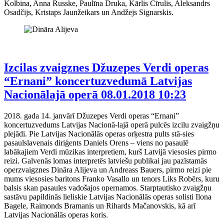
Kolbina, Anna Russke, Paulīna Druka, Kārlis Cīrulis, Aleksandrs
Osadčijs, Kristaps Jaunžeikars un Andžejs Signarskis.
Izcilas zvaigznes Džuzepes Verdi operas
“Ernani” koncertuzvedumā Latvijas
Nacionālajā operā
08.01.2018 10:23
2018. gada 14. janvārī Džuzepes Verdi operas “Ernani”
koncertuzvedums Latvijas Nacionā-lajā operā pulcēs izcilu zvaigžņu
plejādi. Pie Latvijas Nacionālās operas orķestra pults stā-sies
pasaulslavenais diriģents Daniels Orens – viens no pasaulē
labākajiem Verdi mūzikas interpretiem, kurš Latvijā viesosies pirmo
reizi. Galvenās lomas interpretēs latviešu publikai jau pazīstamās
operzvaigznes Dināra Alijeva un Andreass Bauers, pirmo reizi pie
mums viesosies baritons Franko Vasallo un tenors Liks Robērs, kuru
balsis skan pasaules vadošajos opernamos. Starptautisko zvaigžņu
sastāvu papildinās lieliskie Latvijas Nacionālās operas solisti Ilona
Bagele, Raimonds Bramanis un Rihards Mačanovskis, kā arī
Latvijas Nacionālās operas koris.