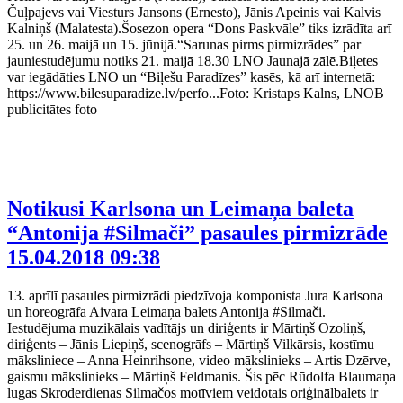
Čuļpajevs vai Viesturs Jansons (Ernesto), Jānis Apeinis vai Kalvis
Kalniņš (Malatesta).Šosezon opera “Dons Paskvāle” tiks izrādīta arī
25. un 26. maijā un 15. jūnijā.“Sarunas pirms pirmizrādes” par
jauniestudējumu notiks 21. maijā 18.30 LNO Jaunajā zālē.Biļetes
var iegādāties LNO un “Biļešu Paradīzes” kasēs, kā arī internetā:
https://www.bilesuparadize.lv/perfo...Foto: Kristaps Kalns, LNOB
publicitātes foto
Notikusi Karlsona un Leimaņa baleta
“Antonija #Silmači” pasaules pirmizrāde
15.04.2018 09:38
13. aprīlī pasaules pirmizrādi piedzīvoja komponista Jura Karlsona
un horeogrāfa Aivara Leimaņa balets Antonija #Silmači.
Iestudējuma muzikālais vadītājs un diriģents ir Mārtiņš Ozoliņš,
diriģents – Jānis Liepiņš, scenogrāfs – Mārtiņš Vilkārsis, kostīmu
māksliniece – Anna Heinrihsone, video mākslinieks – Artis Dzērve,
gaismu mākslinieks – Mārtiņš Feldmanis. Šis pēc Rūdolfa Blaumaņa
lugas Skroderdienas Silmačos motīviem veidotais oriģinālbalets ir