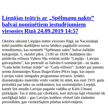
Liepājas teātris ar „Spēlmaņu nakts”
balvai nominētiem iestudējumiem
viesosies Rīgā
24.09.2019 14:57
Oktobra sākumā Liepājas teātris viesosies Rīgā, lai Nacionālajā
teātrī parādītu skatītājiem savus labākos pagājušās sezonas
iestudējumus, kas nominēti “Spēlmaņu nakts” balvai dažādās
kategorijās. 5. oktobrī plkst. 13:00 un 18:00 skatītājiem tiks
piedāvāta režisora Valtera Sīļa veidotā izrāde “Liepāja - Latvijas
galvaspilsēta”, kas pretendē uz balvām 6 nominācijās - tai skaitā -
“Gada lielās formas izrāde” un “Gada režisors”. Izrādei par pamatu
ņemta dramaturģes Rasas Bugavičutes-Pēces luga, kas tapusi
Latvijas valsts simtgades programmas ietvaros. Izrādes
dramaturģisko materiālu veido vairāki īsi stāsti, kas rasti 1919. gada
periodikā par laiku un notikumiem, kas norisinājušies Liepājā,
kamēr šeit atradās Latvijas pagaidu valdība ar Kārli Ulmani
priekšgalā. Tas ir stāsts par cilvēkiem, kuri dzīvoja šajā vēsturiski tik
sarežģītajā laikā – gan Latvijas kultūras vēsturē labi zināmām
personībām, gan vienkāršajiem pilsētas iedzīvotājiem.