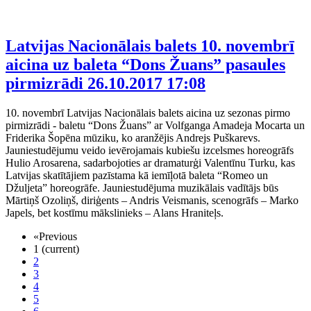
Latvijas Nacionālais balets 10. novembrī
aicina uz baleta “Dons Žuans” pasaules
pirmizrādi
26.10.2017 17:08
10. novembrī Latvijas Nacionālais balets aicina uz sezonas pirmo
pirmizrādi - baletu “Dons Žuans” ar Volfganga Amadeja Mocarta un
Friderika Šopēna mūziku, ko aranžējis Andrejs Puškarevs.
Jauniestudējumu veido ievērojamais kubiešu izcelsmes horeogrāfs
Hulio Arosarena, sadarbojoties ar dramaturģi Valentīnu Turku, kas
Latvijas skatītājiem pazīstama kā iemīļotā baleta “Romeo un
Džuljeta” horeogrāfe. Jauniestudējuma muzikālais vadītājs būs
Mārtiņš Ozoliņš, diriģents – Andris Veismanis, scenogrāfs – Marko
Japels, bet kostīmu mākslinieks – Alans Hraniteļs.
«
Previous
1
(current)
2
3
4
5