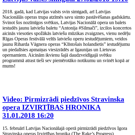
2018. gadā, kad Latvijas valsts svin simtgadi, arī Latvijas
Nacionālās operas trupa atzīmēs savu simto pastāvēšanas gadskārtu.
Svinot šos nozīmīgos svētkus, Latvijas Nacionālā opera un balets
iestudēs jaunu latviešu baletu “Antonija #Silmači”, izcilos koncertos
aicinās viesoties spožākās latviešu mūzikas zvaigznes, vienu nedēļu
Rīgas Operas festivālā veltīs latviešu operu iestudējumiem, veidos
jaunu Riharda Vāgnera operas “Klīstošais holandietis” iestudējumu
un piedalīsies apmaiņas viesizrādēs ar Igaunijas un Lietuvas
opernamiem. Aicinām ikvienu šajā daudzveidīgajā svētku
programmā atrast tieši sev piemērotāko notikumu un svinēt kopā ar
mums!
Video: Pirmizrādi piedzīvos Stravinska
opera IZVIRTĪBAS HRONIKA
31.01.2018 16:20
15. februārī Latvijas Nacionālajā operā pirmizrādi piedzīvos Igora
Stravinska operas Izvirtības hronika (The Rake’s Progress)