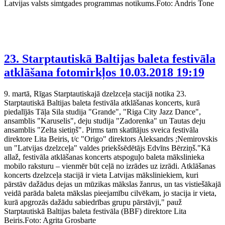
Latvijas valsts simtgades programmas notikums.Foto: Andris Tone
23. Starptautiskā Baltijas baleta festivāla
atklāšana fotomirkļos
10.03.2018 19:19
9. martā, Rīgas Starptautiskajā dzelzceļa stacijā notika 23.
Starptautiskā Baltijas baleta festivāla atklāšanas koncerts, kurā
piedalījās Tāļa Sila studija "Grande", "Riga City Jazz Dance",
ansamblis "Karuselis", deju studija "Zadorenka" un Tautas deju
ansamblis "Zelta sietiņš". Pirms tam skatītājus sveica festivāla
direktore Lita Beiris, t/c "Origo" direktors Aleksandrs ;Nemirovskis
un "Latvijas dzelzceļa" valdes priekšsēdētājs Edvīns Bērziņš."Kā
allaž, festivāla atklāšanas koncerts atspoguļo baleta mākslinieka
mobilo raksturu – vienmēr būt ceļā no izrādes uz izrādi. Atklāšanas
koncerts dzelzceļa stacijā ir vieta Latvijas māksliniekiem, kuri
pārstāv dažādus dejas un mūzikas mākslas žanrus, un tas vistiešākajā
veidā parāda baleta mākslas pieejamību cilvēkam, jo stacija ir vieta,
kurā apgrozās dažādu sabiedrības grupu pārstāvji," pauž
Starptautiskā Baltijas baleta festivāla (BBF) direktore Lita
Beiris.Foto: Agrita Grosbarte