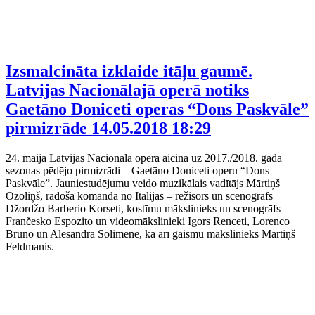
Izsmalcināta izklaide itāļu gaumē.
Latvijas Nacionālajā operā notiks
Gaetāno Doniceti operas “Dons Paskvāle”
pirmizrāde
14.05.2018 18:29
24. maijā Latvijas Nacionālā opera aicina uz 2017./2018. gada
sezonas pēdējo pirmizrādi – Gaetāno Doniceti operu “Dons
Paskvāle”. Jauniestudējumu veido muzikālais vadītājs Mārtiņš
Ozoliņš, radošā komanda no Itālijas – režisors un scenogrāfs
Džordžo Barberio Korseti, kostīmu mākslinieks un scenogrāfs
Frančesko Espozito un videomākslinieki Igors Renceti, Lorenco
Bruno un Alesandra Solimene, kā arī gaismu mākslinieks Mārtiņš
Feldmanis.