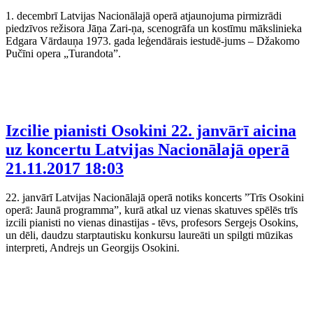
1. decembrī Latvijas Nacionālajā operā atjaunojuma pirmizrādi
piedzīvos režisora Jāņa Zari-ņa, scenogrāfa un kostīmu mākslinieka
Edgara Vārdauņa 1973. gada leģendārais iestudē-jums – Džakomo
Pučīni opera „Turandota”.
Izcilie pianisti Osokini 22. janvārī aicina
uz koncertu Latvijas Nacionālajā operā
21.11.2017 18:03
22. janvārī Latvijas Nacionālajā operā notiks koncerts ”Trīs Osokini
operā: Jaunā programma”, kurā atkal uz vienas skatuves spēlēs trīs
izcili pianisti no vienas dinastijas - tēvs, profesors Sergejs Osokins,
un dēli, daudzu starptautisku konkursu laureāti un spilgti mūzikas
interpreti, Andrejs un Georgijs Osokini.