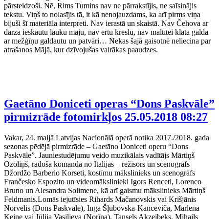
pārsteidzoši. Nē, Rims Tumins nav ne pārrakstījis, ne saīsinājis
tekstu. Viņš to nolasījis tā, it kā nenojauzdams, ka arī pirms viņa
bijuši šī materiāla interpreti. Nav ierastā un skaistā. Nav Čehova ar
dārza ieskautu lauku māju, nav ērtu krēslu, nav maltītei klāta galda
ar mežģīņu galdautu un patvāri… Nekas šajā gaisotnē neliecina par
atrašanos Mājā, kur dzīvojušas vairākas paaudzes.
Gaetāno Doniceti operas “Dons Paskvāle”
pirmizrāde fotomirkļos
25.05.2018 08:27
Vakar, 24. maijā Latvijas Nacionālā operā notika 2017./2018. gada
sezonas pēdējā pirmizrāde – Gaetāno Doniceti operu “Dons
Paskvāle”. Jauniestudējumu veido muzikālais vadītājs Mārtiņš
Ozoliņš, radošā komanda no Itālijas – režisors un scenogrāfs
Džordžo Barberio Korseti, kostīmu mākslinieks un scenogrāfs
Frančesko Espozito un videomākslinieki Igors Renceti, Lorenco
Bruno un Alesandra Solimene, kā arī gaismu mākslinieks Mārtiņš
Feldmanis.Lomās iejutīsies Rihards Mačanovskis vai Krišjānis
Norvelis (Dons Paskvāle), Inga Šļubovska-Kancēviča, Marlēna
Keine vai Jūlija Vasiļjeva (Norīna), Tansels Akzeibeks, Mihails