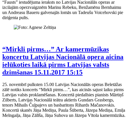
“Fausts” iestudējuma ieraksts no Latvijas Nacionālās operas ar
izcilajām operzvaigznēm Marinu Rebeku, Benžamēnu Bernhaimu
un Andreasu Baueru galvenajās lomās un Tadeušu Voicehovski pie
diriģenta pults.
“Mirkli pirms…” Ar kamermūzikas
koncertu Latvijas Nacionālā opera aicina
ielūkoties laikā pirms Latvijas valsts
dzimšanas
15.11.2017 15:15
25. novembrī pulksten 15.00 Latvijas Nacionālās operas Beletāžas
zālē notiks koncerts “Mirkli pirms…”, kas aicinās sajust laiku pirms
Latvijas valsts proklamēšanas. Koncertā piedalīsies pianists Mārtiņš
Zilberts, Latvijas Nacionālā teātra aktieris Gundars Grasbergs,
tenors Mihails Čuļpajevs un basbaritons Rihards Mačanovskis.
Koncertā skanēs Jāņa Mediņa, Paula Šūberta, Jāzepa Mediņa, Emiļa
Melngaiļa, Jāņa Zālīša, Jāņa Suhova un Jāzepa Vītola kamermūzika.