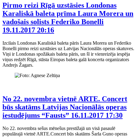
Pirmo reizi Rīgā uzstāsies Londonas
Karaliskā baleta prīma Laura Morera un
vadošais solists Federiko Bonelli
19.11.2017 20:16
Izcilais Londonas Karaliskā baleta pāris Laura Morera un Federiko
Bonelli pirmo reizi uzstāsies uz Latvijas Nacionālās operas skatuves.
Viņi ir Londonas spožākais baleta pāris, un šī ir vienreizēja iespēja
viņus redzēt Rīgā, stāsta Eiropas baleta galā koncerta organizators
Andrejs Žagars.
No 22. novembra vietnē ARTE. Concert
būs skatāms Latvijas Nacionālās operas
iestudējums “Fausts”
16.11.2017 17:30
No 22. novembra sešus mēnešus prestižajā un visā pasaulē
populārajā vietnē ARTE.Concert būs skatāms Šarla Guno operas