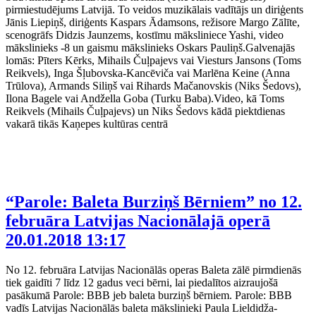
pirmiestudējums Latvijā. To veidos muzikālais vadītājs un diriģents
Jānis Liepiņš, diriģents Kaspars Ādamsons, režisore Margo Zālīte,
scenogrāfs Didzis Jaunzems, kostīmu māksliniece Yashi, video
mākslinieks -8 un gaismu mākslinieks Oskars Pauliņš.Galvenajās
lomās: Pīters Kērks, Mihails Čuļpajevs vai Viesturs Jansons (Toms
Reikvels), Inga Šļubovska-Kancēviča vai Marlēna Keine (Anna
Trūlova), Armands Siliņš vai Rihards Mačanovskis (Niks Šedovs),
Ilona Bagele vai Andžella Goba (Turku Baba).Video, kā Toms
Reikvels (Mihails Čuļpajevs) un Niks Šedovs kādā piektdienas
vakarā tikās Kaņepes kultūras centrā
“Parole: Baleta Burziņš Bērniem” no 12.
februāra Latvijas Nacionālajā operā
20.01.2018 13:17
No 12. februāra Latvijas Nacionālās operas Baleta zālē pirmdienās
tiek gaidīti 7 līdz 12 gadus veci bērni, lai piedalītos aizraujošā
pasākumā Parole: BBB jeb baleta burziņš bērniem. Parole: BBB
vadīs Latvijas Nacionālās baleta mākslinieki Paula Lieldidža-