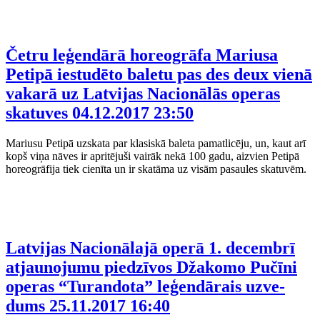
Četru leģendārā horeogrāfa Mariusa
Petipā iestudēto baletu pas des deux vienā
vakarā uz Latvijas Nacionālās operas
skatuves
04.12.2017 23:50
Mariusu Petipā uzskata par klasiskā baleta pamatlicēju, un, kaut arī
kopš viņa nāves ir apritējuši vairāk nekā 100 gadu, aizvien Petipā
horeogrāfija tiek cienīta un ir skatāma uz visām pasaules skatuvēm.
Latvijas Nacionālajā operā 1. decembrī
atjaunojumu piedzīvos Džakomo Pučīni
operas “Turandota” leģendārais uzve-
dums
25.11.2017 16:40