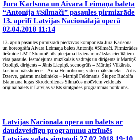
Jura Karlsona un Aivara Leimaņa baleta
“Antonija #Silmači” pasaules pirmizrāde
13. aprīlī Latvijas Nacionālajā operā
02.04.2018 11:14
13. aprīlī pasaules pirmizrādi piedzīvos komponista Jura Karlsona
un horeogrāfa Aivara Leimaņa balets Antonija #Silmači. Pirmizrādes
tiešraide LMT Straumē būs pieejama ikvienam mākslas cienītājiem
visā pasaulē. Iestudējuma muzikālais vadītājs un diriģents ir Mārtiņš
Ozoliņš, diriģents – Jānis Liepiņš, scenogrāfs – Mārtiņš Vilkārsis,
kostīmu māksliniece – Anna Heinrihsone, video mākslinieks – Artis
Dzērve, gaismu mākslinieks – Mārtiņš Feldmanis. Šis pēc Rūdolfa
Blaumaņa lugas Skroderdienas Silmačos motīviem veidotais
oriģinālbalets ir Latvijas valsts simtgades programmas notikums.
Latvijas Nacionālā opera un balets ar
daudzveidīgu programmu atzīmēs
Latvijas valsts simtgadi
27.02.2018 19:10