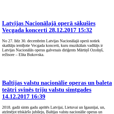
Latvijas Nacionālajā operā sākušies
Vecgada koncerti
28.12.2017 15:32
No 27. līdz 30. decembrim Latvijas Nacionālajā operā notiek
skatītāju iemīļotie Vecgada koncerti, kuru muzikālais vadītājs ir
Latvijas Nacionālās operas galvenais diriģents Mārtiņš Ozoliņš,
režisore – Elita Bukovska.
Baltijas valstu nacionālie operas un baleta
teātri svinēs triju valstu simtgades
14.12.2017 16:39
2018. gadā simts gadu apritēs Latvijai, Lietuvai un Igaunijai, un,
atzīmējot trīskāršo jubileju, Baltijas valstu nacionālie operas un