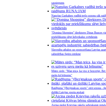
sasniegums
Nansijas Garkalnes vadībā trešo sezonu sāk r
“Domina Shopping” direktores Dinas Bunces vie
priekšlikumu slēgt lielveikalus svētdienās
Slavenību atbalsts un sponsorēšana Latvijas azart
sabiedrības figūru ietekme
Mātes sirds: “Man teica, ka viss ir bezcerīgi. Bet
meitu kā brīnumu”
Raidījuma "(Bez)maksas sports" otrā sezona - ilg
dziļāki Latvijas sporta apskati
Aicina ziedot Krievijas raķešu uzbrukumā cietuša