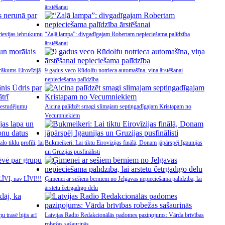
ārstēšanai
rievijas iebrukumu
“Zaļā lampa”: divgadīgajam Robertam nepieciešama palīdzība
ārstēšanai
ārākums Eirovīzijā
9 gadus veco Rūdolfu notrieca automašīna, viņa ārstēšanai
nepieciešama palīdzība
iestudējumu
Aicina palīdzēt smagi slimajam septiņgadīgajam Kristapam no
Vecumniekiem
o tiklu profili, lai
Bukmeikeri: Lai tiktu Eirovīzijas finālā, Donam jāpārspēj Igaunijas
un Gruzijas pusfinālisti
 LĪVI, nav LĪVI!!!
Ģimenei ar sešiem bērniem no Jelgavas nepieciešama palīdzība, lai
ārstētu četrgadīgo dēlu
 trasē bijis arī
Latvijas Radio Redakcionālās padomes paziņojums: Vārda brīvības
robežas sašaurinās