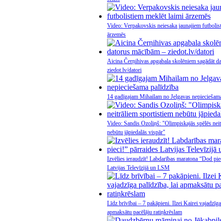
Video: Verpakovskis neiesaka jaunajiem futbolis
ārzemēs
Aicina Čerņihivas apgabala skolēniem sagādāt d
ziedot.lv/datori
14 gadīgajam Mihailam no Jelgavas nepieciešama
Video: Sandis Ozoliņš: "Olimpiskajās spēlēs neit
nebūtu jāpiedalās vispār"
Izvēlies ieraudzīt! Labdarības maratona “Dod pie
Latvijas Televīzijā un LSM
Līdz brīvībai – 7 pakāpieni. Ilzei Kairei vajadzīga 
apmaksātu pacēlāju ratiņkrēslam