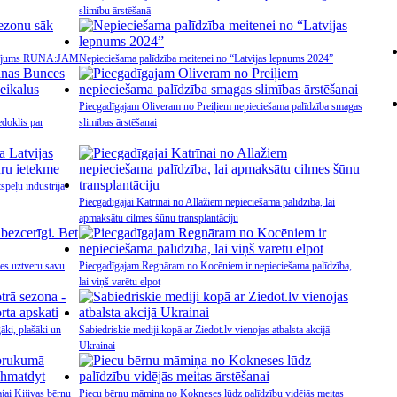
slimību ārstēšanā
aidījums RUNA:JAM
Nepieciešama palīdzība meitenei no “Latvijas lepnums 2024”
Piecgadīgajam Oliveram no Preiļiem nepieciešama palīdzība smagas
doklis par
slimības ārstēšanai
spēļu industrijā:
Piecgadīgajai Katrīnai no Allažiem nepieciešama palīdzība, lai
apmaksātu cilmes šūnu transplantāciju
 es uztveru savu
Piecgadīgajam Regnāram no Kocēniem ir nepieciešama palīdzība,
lai viņš varētu elpot
āki, plašāki un
Sabiedriskie mediji kopā ar Ziedot.lv vienojas atbalsta akcijā
Ukrainai
jai Kijivas bērnu
Piecu bērnu māmiņa no Kokneses lūdz palīdzību vidējās meitas