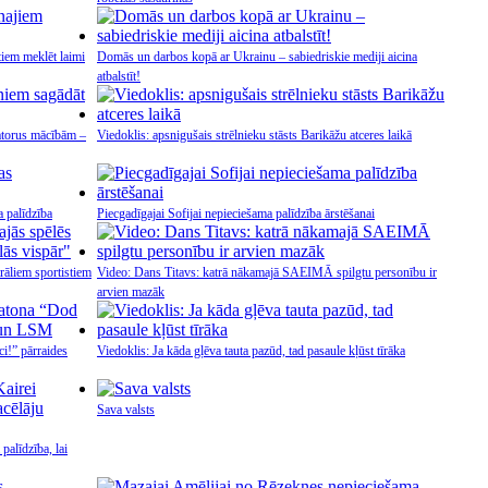
tiem meklēt laimi
Domās un darbos kopā ar Ukrainu – sabiedriskie mediji aicina
atbalstīt!
atorus mācībām –
Viedoklis: apsnigušais strēlnieku stāsts Barikāžu atceres laikā
 palīdzība
Piecgadīgajai Sofijai nepieciešama palīdzība ārstēšanai
rāliem sportistiem
Video: Dans Titavs: katrā nākamajā SAEIMĀ spilgtu personību ir
arvien mazāk
ci!” pārraides
Viedoklis: Ja kāda gļēva tauta pazūd, tad pasaule kļūst tīrāka
Sava valsts
palīdzība, lai