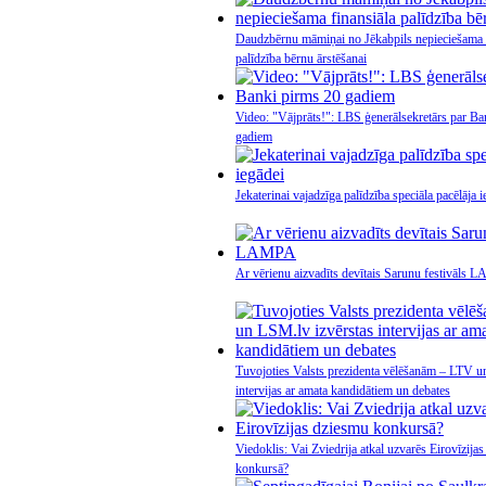
Daudzbērnu māmiņai no Jēkabpils nepieciešama f
palīdzība bērnu ārstēšanai
Video: "Vājprāts!": LBS ģenerālsekretārs par Ba
gadiem
Jekaterinai vajadzīga palīdzība speciāla pacēlāja i
Ar vērienu aizvadīts devītais Sarunu festivāls
Tuvojoties Valsts prezidenta vēlēšanām – LTV u
intervijas ar amata kandidātiem un debates
Viedoklis: Vai Zviedrija atkal uzvarēs Eirovīzija
konkursā?