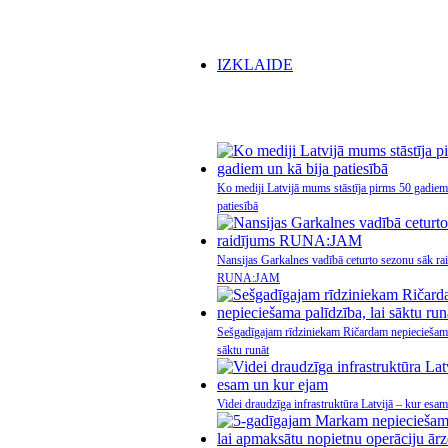
IZKLAIDE
Ko mediji Latvijā mums stāstīja pirms 50 gadiem
patiesībā
Nansijas Garkalnes vadībā ceturto sezonu sāk ra
RUNA:JAM
Sešgadīgajam rīdziniekam Ričardam nepieciešama 
sāktu runāt
Videi draudzīga infrastruktūra Latvijā – kur esa