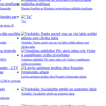
inansiāla
Mazajai Amēlijai no Rēzeknes nepieciešama palīdzība ārstēšanai
"Tu"
nki pirms 20
egādei
Viedoklis: Papīrs pacieš visu un visi labie nolūki atduras pret
cilvēka dabu
 LAMPA
Vajadzīga palīdzība! Pēc sāpju pilna ceļa Violai ir parādījusies
cerība izveseļoties
Latvija saņēmusi tiesības rīkot Pasaules čempionātu aršanā
n LSM.lv izvērstas
Viedoklis: Socializētie pērtiķi un noderīgie idioti
s dziesmu