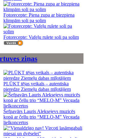
Fotorecepte: Piena zupa ar biezpiena
klimpām soli pa solim
Fotorecepte: Vafeļu rulete soli pa solim
rtuves ziņas
PLŪKT tējas veikals – autentiska
pieredze Ziemeļu dabas mīļotājiem
Šefpavārs Lauris Aleksejevs muzicēs
kopā ar čellu trio “MELO-M” Vecgada
lielkoncertos