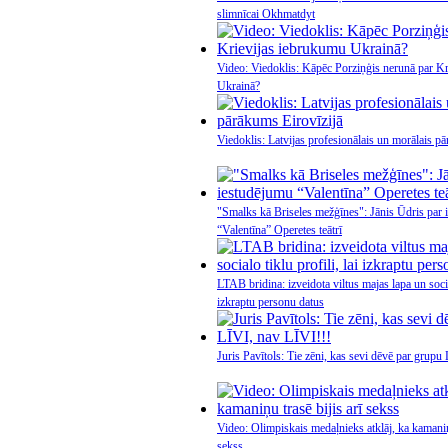
slimnīcai Okhmatdyt
Video: Viedoklis: Kāpēc Porziņģis nerunā par K
Ukrainā?
Viedoklis: Latvijas profesionālais un morālais p
"Smalks kā Briseles mežģīnes": Jānis Ūdris par 
“Valentīna” Operetes teātrī
LTAB bridina: izveidota viltus majas lapa un social
izkraptu personu datus
Juris Pavītols: Tie zēni, kas sevi dēvē par grupu
Video: Olimpiskais medaļnieks atklāj, ka kamaniņu
sekss