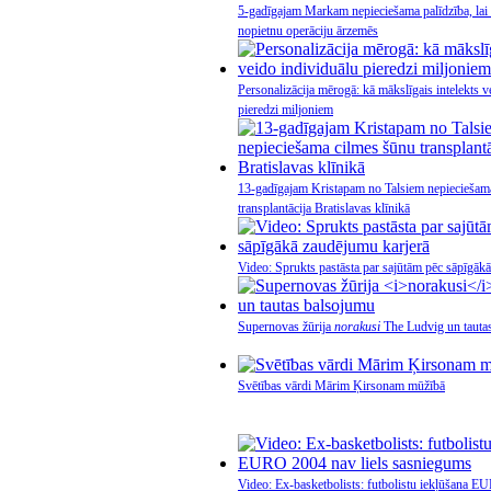
5-gadīgajam Markam nepieciešama palīdzība, lai
nopietnu operāciju ārzemēs
Personalizācija mērogā: kā mākslīgais intelekts v
pieredzi miljoniem
13-gadīgajam Kristapam no Talsiem nepieciešam
transplantācija Bratislavas klīnikā
Video: Sprukts pastāsta par sajūtām pēc sāpīgāk
Supernovas žūrija
norakusi
The Ludvig un tauta
Svētības vārdi Mārim Ķirsonam mūžībā
Video: Ex-basketbolists: futbolistu iekļūšana E