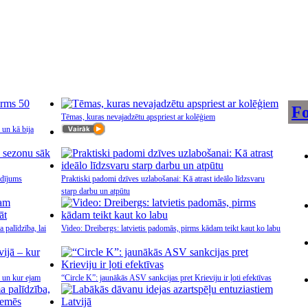
Fo
Tēmas, kuras nevajadzētu apspriest ar kolēģiem
 un kā bija
idījums
Praktiski padomi dzīves uzlabošanai: Kā atrast ideālo līdzsvaru
starp darbu un atpūtu
palīdzība, lai
Video: Dreibergs: latvietis padomās, pirms kādam teikt kaut ko labu
m un kur ejam
“Circle K”: jaunākās ASV sankcijas pret Krieviju ir ļoti efektīvas