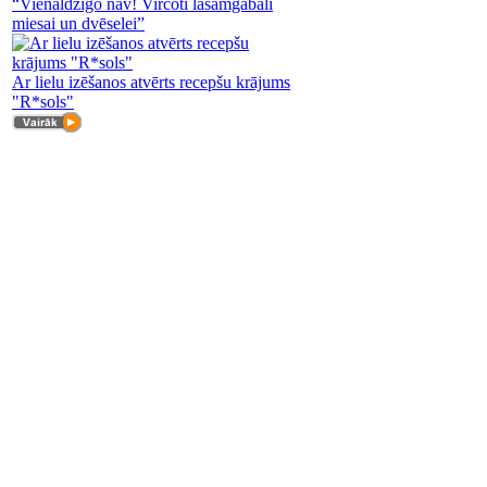
“Vienaldzīgo nav! Vircoti lasāmgabali
miesai un dvēselei”
Ar lielu izēšanos atvērts recepšu krājums
"R*sols"