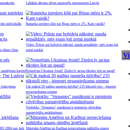
 apmaksātu
Labākās dāvanu idejas azartspēļu entuziastiem Latvijā
eido individuālu
Ratnieka izredzes kļūt par Rīgas mēru ir 2%. Kam vairāk?
Video: Prūsis par bobsleja nākotni: nauda nepalīdzēs, mēs esam ļoti
a cilmes šūnu
zemā punktā
Vi
ā zaudējumu karjerā
Noturēsim Ukrainas fronti! Ziedot.lv aicina rīkoties šeit un tagad!
s balsojumu
Cik maksā 20 gadīga jaunieša dzīvība? 235 tūkstoši eiro - ģimenei
nesasniedzama summa
Viedoklis: "Straumes" panākumi ir piemirsto cilvēcības
pamatvērtību atgādinājums
URO 2004 nav liels
Māsiņām Amēlijai un Karlīnai nepieciešama palīdzība smagu