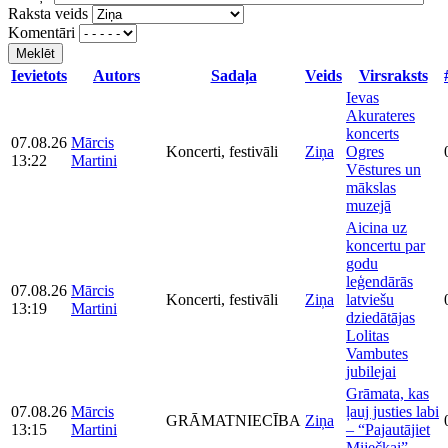
Raksta veids
Komentāri
Meklēt
Ievietots
Autors
Sadaļa
Veids
Virsraksts
Ievas
Akurateres
koncerts
07.08.26
Mārcis
Koncerti, festivāli
Ziņa
Ogres
13:22
Martini
Vēstures un
mākslas
muzejā
Aicina uz
koncertu par
godu
leģendārās
07.08.26
Mārcis
Koncerti, festivāli
Ziņa
latviešu
13:19
Martini
dziedātājas
Lolitas
Vambutes
jubilejai
Grāmata, kas
07.08.26
Mārcis
ļauj justies labi
GRĀMATNIECĪBA
Ziņa
13:15
Martini
– “Pajautājiet
Miječkai”