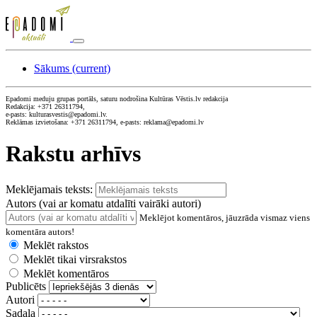
Sākums
(current)
Epadomi meduju grupas portāls, saturu nodrošina Kultūras Vēstis.lv redakcija
Redakcija: +371 26311794,
e-pasts: kulturasvestis@epadomi.lv.
Reklāmas izvietošana: +371 26311794, e-pasts: reklama@epadomi.lv
Rakstu arhīvs
Meklējamais teksts:
Autors (vai ar komatu atdalīti vairāki autori)
Meklējot komentāros, jāuzrāda vismaz viens
komentāra autors!
Meklēt rakstos
Meklēt tikai virsrakstos
Meklēt komentāros
Publicēts
Autori
Sadaļa