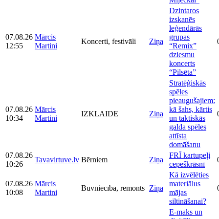
Dzintaros
izskanēs
leģendārās
07.08.26
Mārcis
grupas
Koncerti, festivāli
Ziņa
12:55
Martini
“Remix”
dziesmu
koncerts
“Pilsēta”
Stratēģiskās
spēles
pieaugušajiem:
07.08.26
Mārcis
kā šahs, kārtis
IZKLAIDE
Ziņa
10:34
Martini
un taktiskās
galda spēles
attīsta
domāšanu
07.08.26
FRĪ kartupeļi
Tavavirtuve.lv
Bērniem
Ziņa
10:26
cepeškrāsnī
Kā izvēlēties
07.08.26
Mārcis
materiālus
Būvniecība, remonts
Ziņa
10:08
Martini
mājas
siltināšanai?
E-maks un